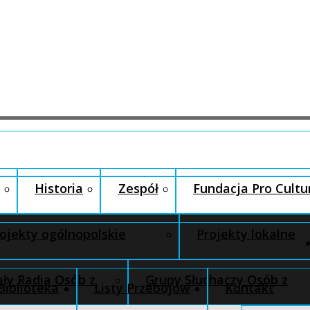
Historia
Zespół
Fundacja Pro Cultu
ojekty ogólnopolskie
Projekty lokalne
ły Radia Osób z
Grupy Słuchaczy Osób z
Biblioteka
Listy Przebojów
Kontakt