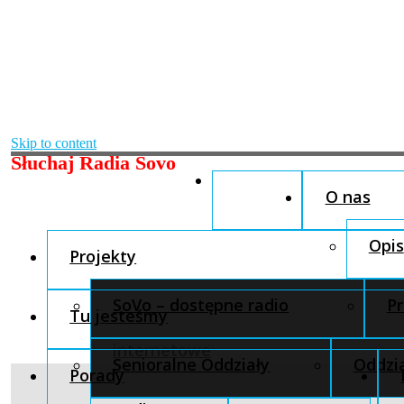
Skip to content
Słuchaj Radia Sovo
O nas
Opis
Projekty
SoVo – dostępne radio
Pr
Tu jesteśmy
internetowe
Senioralne Oddziały
Oddzia
Porady