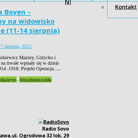
NI
Kontakt
a Boyen –
y na widowisko
e (11-14 sierpnia)
7 sierpnia, 2022
szkiewicz Mazury, Giżycko i
na trwałe wpisały się w dzieje
914 -1918. Projekt Operacja…..
,
rdza boyen
bitwa historia wojsko
Radio Sovo
awa,ul. Ogrodowa 32 lok. 29