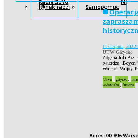
Radia SoVo
NI
J@nek radzi
Samopomoc
Operacj
zapraszam
historyczn
11 sierpnia, 2022
1
UTW Giżycko
Zdjęcia Jola Brzu
twierdza „Boyen” 
Wielkiej Wojny 1
,
,
bitwa
giżycko
twie
,
widowisko
historia
Adres: 00-896 Warsz