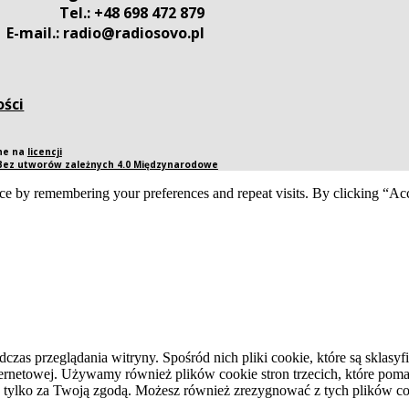
Tel.: +48 698 472 879
E-mail.: radio@radiosovo.pl
ości
pne na
licencji
 Bez utworów zależnych 4.0 Międzynarodowe
ce by remembering your preferences and repeat visits. By clicking “Acc
dczas przeglądania witryny. Spośród nich pliki cookie, które są skla
ernetowej. Używamy również plików cookie stron trzecich, które pomag
 tylko za Twoją zgodą. Możesz również zrezygnować z tych plików coo