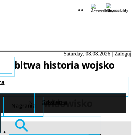
Saturday, 08.08.2026
|
Zaloguj
bitwa historia wojsko
ra
widowisko
Szkolenia
Nagrania