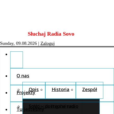
Skip
Słuchaj Radia Sovo
to
content
Sunday, 09.08.2026
|
Zaloguj
O nas
Opis
Historia
Zespół
Projekty
Fundacja Pro Cultura
SoVo – dostępne radio
Tu jesteśmy