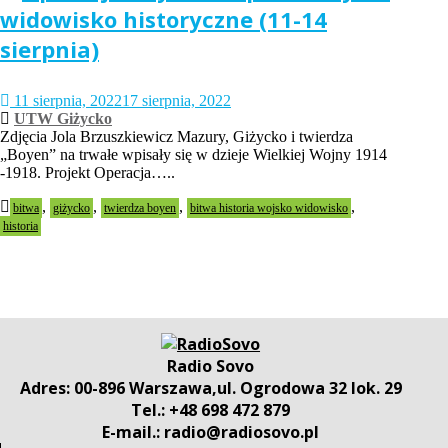
widowisko historyczne (11-14
sierpnia)
11 sierpnia, 2022
17 sierpnia, 2022
UTW Giżycko
Zdjęcia Jola Brzuszkiewicz Mazury, Giżycko i twierdza
„Boyen” na trwałe wpisały się w dzieje Wielkiej Wojny 1914
-1918. Projekt Operacja…..
,
,
,
,
bitwa
giżycko
twierdza boyen
bitwa historia wojsko widowisko
historia
Radio Sovo
Adres: 00-896 Warszawa,ul. Ogrodowa 32 lok. 29
Tel.: +48 698 472 879
E-mail.: radio@radiosovo.pl