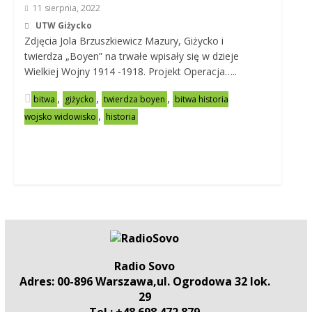
11 sierpnia, 2022
UTW Giżycko
Zdjęcia Jola Brzuszkiewicz Mazury, Giżycko i
twierdza „Boyen” na trwałe wpisały się w dzieje
Wielkiej Wojny 1914 -1918. Projekt Operacja…..
,
,
,
bitwa
giżycko
twierdza boyen
bitwa historia
,
wojsko widowisko
historia
Radio Sovo
Adres: 00-896 Warszawa,ul. Ogrodowa 32 lok.
29