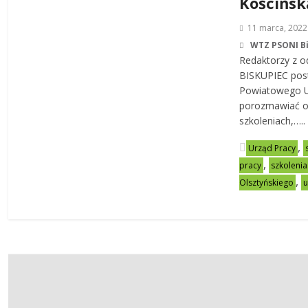
Kościńsk
11 marca, 2022
WTZ PSONI B
Redaktorzy z 
BISKUPIEC post
Powiatowego U
porozmawiać o 
szkoleniach,…..
,
Urząd Pracy
,
pracy
szkolenia
,
Olsztyńskiego
u