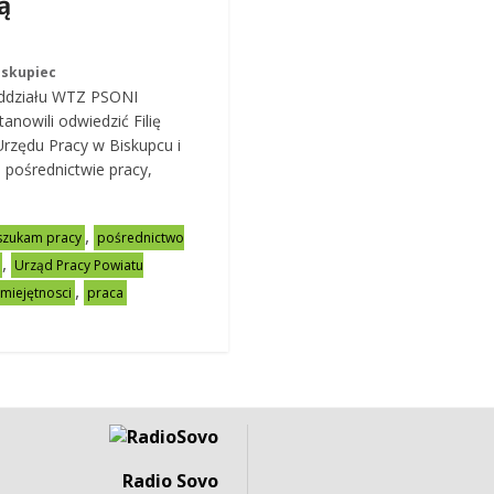
ą
iskupiec
oddziału WTZ PSONI
anowili odwiedzić Filię
rzędu Pracy w Biskupcu i
pośrednictwie pracy,
,
szukam pracy
pośrednictwo
,
Urząd Pracy Powiatu
,
miejętnosci
praca
Radio Sovo