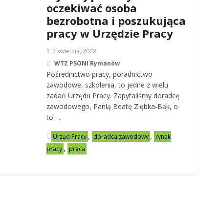
oczekiwać osoba
bezrobotna i poszukująca
pracy w Urzędzie Pracy
2 kwietnia, 2022
WTZ PSONI Rymanów
Pośrednictwo pracy, poradnictwo
zawodowe, szkolenia, to jedne z wielu
zadań Urzędu Pracy. Zapytaliśmy doradcę
zawodowego, Panią Beatę Ziębka-Bąk, o
to…..
,
,
Urząd Pracy
doradca zawodowy
rynek
,
pracy
praca