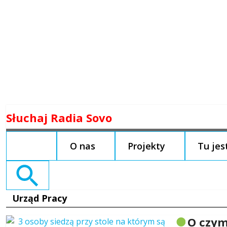
Skip
Słuchaj Radia Sovo
to
content
O nas
Projekty
Tu je
Search
for:
Urząd Pracy
O czym