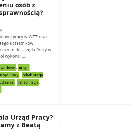
eniu osób z
sprawnością?
w
iennej pracy w WTZ oraz
stego uczestników
m razem do Urzędu Pracy w
ol wykonał…..
,
,
zawodowe
urząd
,
Urząd Pracy
rehabilitacja
,
,
rudnienie
rehabilitacja
a
iała Urząd Pracy?
amy z Beatą