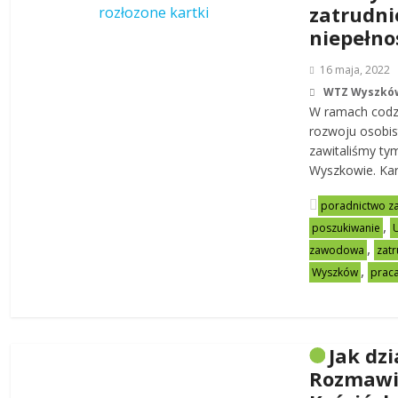
zatrudni
niepełno
16 maja, 2022
WTZ Wyszkó
W ramach codz
rozwoju osobi
zawitaliśmy ty
Wyszkowie. Kar
poradnictwo 
,
poszukiwanie
,
zawodowa
zat
,
Wyszków
prac
Jak dz
Rozmawi