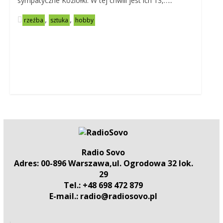
sympatyczne Koziołki. W tej chwili jest ich 13,…..
,
,
rzeźba
sztuka
hobby
Radio Sovo
Adres: 00-896 Warszawa,ul. Ogrodowa 32 lok.
29
Tel.: +48 698 472 879
E-mail.: radio@radiosovo.pl