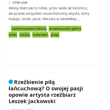
UTW Łódź
Aleksy Matczak to rolnik, przez wiele lat listonosz,
ale przede wszystkim wszechstronny artysta, który
maluje, rzeźbi, pisze. Mieszka w niewielkiej…..
,
zainteresowanie historią
prowincjonalna galeria
,
,
,
sztuki
rzeźba
malarstwo
pasja
Rzeźbienie piłą
łańcuchową? O swojej pasji
opowie artysta rzeźbiarz
Leszek Jackowski
23 lutego, 2022