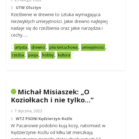
UTW Olsztyn
Rzeźbienie w drewnie to sztuka wymagająca
niezwykłych umiejętności. Jakie drewno najlepiej
nadaje się do rzeźbienia oraz jakie narzędzia i
cechy…..
,
,
,
,
artysta
drewno
piła łańcuchowa
umiejętnosci
,
,
,
rzeźba
pasja
hobby
kultura
Michał Misiaszek: „O
Koziołkach i nie tylko…”
7 stycznia, 2022
WTZ PSONI Kędzierzyn-Koźle
W Pacanowie podobno kują kozy, natomiast w
Kędzierzynie-Koźlu od kilku lat mieszkają