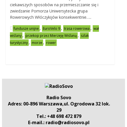
ciekawszych sposobów na przemieszczanie się i
zwiedzanie Pomorza Uniwersytecka grupa
Rowerowych Włóczykijów konsekwentnie…..
,
,
,
fundusze unijne
EuroVelo 9
trasa rowerowa
wał
,
,
wiślany
przekop przez Mierzeję Wiślaną
szlak
,
,
turystyczny
morze
rower
Radio Sovo
Adres: 00-896 Warszawa,ul. Ogrodowa 32 lok.
29
Tel.: +48 698 472 879
E-mail.: radio@radiosovo.pl