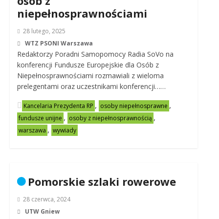
osób z
niepełnosprawnościami
28 lutego, 2025
WTZ PSONI Warszawa
Redaktorzy Poradni Samopomocy Radia SoVo na
konferencji Fundusze Europejskie dla Osób z
Niepełnosprawnościami rozmawiali z wieloma
prelegentami oraz uczestnikami konferencji……
,
,
Kancelaria Prezydenta RP
osoby niepełnosprawne
,
,
fundusze unijne
osoby z niepełnosprawnością
,
warszawa
wywiady
Pomorskie szlaki rowerowe
28 czerwca, 2024
UTW Gniew