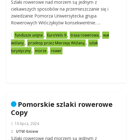
Szlaki rowerowe nad morzem są jednym z
ciekawszych sposobów na przemieszczanie się i
zwiedzanie Pomorza Uniwersytecka grupa
Rowerowych Włóczykijów konsekwentnie…..
,
,
,
fundusze unijne
EuroVelo 9
trasa rowerowa
wał
,
,
wiślany
przekop przez Mierzeję Wiślaną
szlak
,
,
turystyczny
morze
rower
Pomorskie szlaki rowerowe
Copy
10 lipca, 2024
UTW Gniew
Szlaki rowerowe nad morzem są jednym z