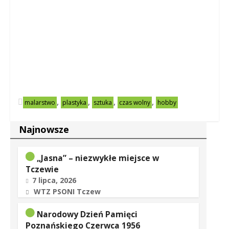
,
,
,
,
malarstwo
plastyka
sztuka
czas wolny
hobby
Najnowsze
„Jasna” – niezwykłe miejsce w
Tczewie
7 lipca, 2026
WTZ PSONI Tczew
Narodowy Dzień Pamięci
Poznańskiego Czerwca 1956