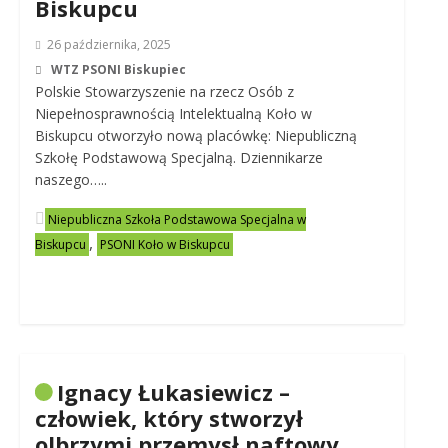
Biskupcu
26 października, 2025
WTZ PSONI Biskupiec
Polskie Stowarzyszenie na rzecz Osób z
Niepełnosprawnością Intelektualną Koło w
Biskupcu otworzyło nową placówkę: Niepubliczną
Szkołę Podstawową Specjalną. Dziennikarze
naszego…..
Niepubliczna Szkoła Podstawowa Specjalna w
,
Biskupcu
PSONI Koło w Biskupcu
Ignacy Łukasiewicz –
człowiek, który stworzył
olbrzymi przemysł naftowy