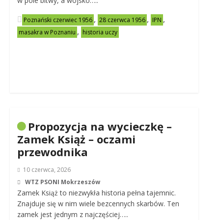
w pole bitwy, a wojsko…..
,
,
,
Poznański czerwiec 1956
28 czerwca 1956
IPN
,
masakra w Poznaniu
historia uczy
Propozycja na wycieczkę –
Zamek Książ – oczami
przewodnika
10 czerwca, 2026
WTZ PSONI Mokrzeszów
Zamek Książ to niezwykła historia pełna tajemnic.
Znajduje się w nim wiele bezcennych skarbów. Ten
zamek jest jednym z najczęściej…..