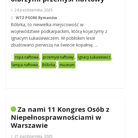
24 października, 2025
WTZ PSONI Rymanów
Bóbrka, to niewielka miejscowość w
województwie podkarpackim, którą kojarzymy z
Ignacym Łukasiewiczem. W pobliskim lesie
zbudowano pierwszą na świecie kopalnię…..
,
,
,
ropa naftowa
przemysł naftowy
Ignacy Łukasiewicz
,
,
lampa naftowa
Bóbrka
muzeum
Za nami 11 Kongres Osób z
Niepełnosprawnościami w
Warszawie
21 października, 2025