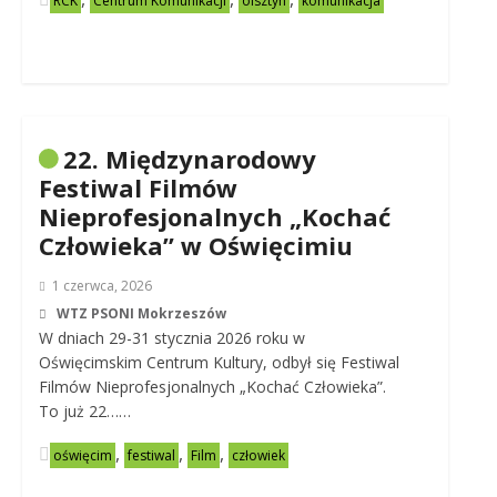
RCK
Centrum Komunikacji
olsztyn
komunikacja
22. Międzynarodowy
Festiwal Filmów
Nieprofesjonalnych „Kochać
Człowieka” w Oświęcimiu
1 czerwca, 2026
WTZ PSONI Mokrzeszów
W dniach 29-31 stycznia 2026 roku w
Oświęcimskim Centrum Kultury, odbył się Festiwal
Filmów Nieprofesjonalnych „Kochać Człowieka”.
To już 22……
,
,
,
oświęcim
festiwal
Film
człowiek