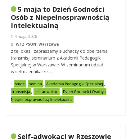
5 maja to Dzień Godności
Osób z Niepełnosprawnością
Intelektualną
4 maja, 2026
WTZ PSONI Warszawa
z tej okazji zapraszamy słuchaczy do obejrzenia
transmisji seminarium z Akademii Pedagogiki
Specjalnej w Warszawie. W seminarium udział
wzięli dziennikarze…..
,
,
,
stude
semina
Akademia Pedagogiki Specjalnej
,
,
transmisja
self-adwokaci
Dzień Godności Osoby z
Niepełnosprawnością Intelektualną
Self-adwokaci w Rzeszowie