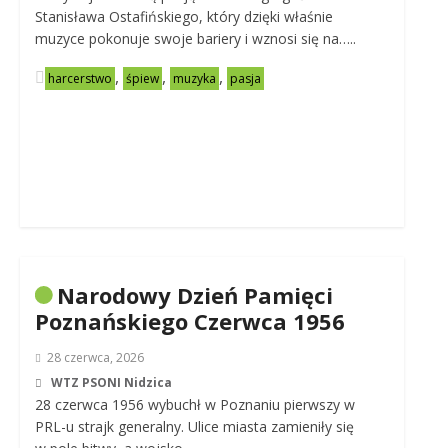
Stanisława Ostafińskiego, który dzięki właśnie
muzyce pokonuje swoje bariery i wznosi się na…..
,
,
,
harcerstwo
śpiew
muzyka
pasja
Narodowy Dzień Pamięci
Poznańskiego Czerwca 1956
28 czerwca, 2026
WTZ PSONI Nidzica
28 czerwca 1956 wybuchł w Poznaniu pierwszy w
PRL-u strajk generalny. Ulice miasta zamieniły się