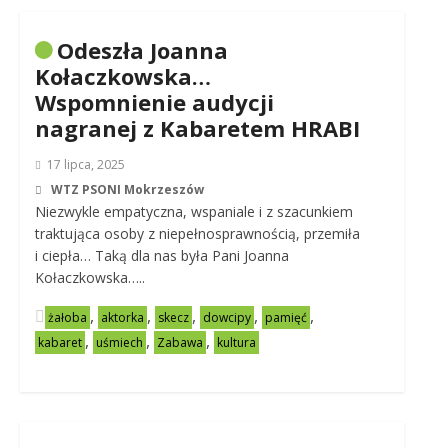
Odeszła Joanna
Kołaczkowska…
Wspomnienie audycji
nagranej z Kabaretem HRABI
17 lipca, 2025
WTZ PSONI Mokrzeszów
Niezwykle empatyczna, wspaniale i z szacunkiem
traktująca osoby z niepełnosprawnością, przemiła
i ciepła… Taką dla nas była Pani Joanna
Kołaczkowska…..
,
,
,
,
,
żałoba
aktorka
skecz
dowcipy
pamięć
,
,
,
kabaret
uśmiech
Zabawa
kultura