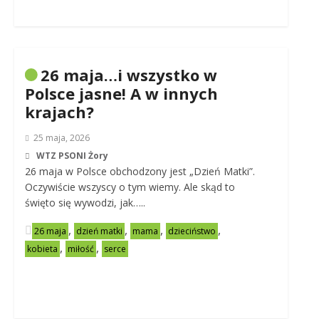
26 maja…i wszystko w
Polsce jasne! A w innych
krajach?
25 maja, 2026
WTZ PSONI Żory
26 maja w Polsce obchodzony jest „Dzień Matki”.
Oczywiście wszyscy o tym wiemy. Ale skąd to
święto się wywodzi, jak…..
,
,
,
,
26 maja
dzień matki
mama
dzieciństwo
,
,
kobieta
miłość
serce