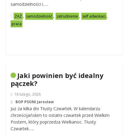
samodzielności i…..
,
,
,
,
ZAZ
samodzielność
zatrudnienie
self adwokaci
praca
Jaki powinien być idealny
pączek?
18 lutego, 2026
BOP PSONI Jarosław
Już za kilka dni Tłusty Czwartek. W kalendarzu
chrześcijańskim to ostatni czwartek przed Wielkim
Postem, który poprzedza Wielkanoc. Tłusty
Czwartek…..