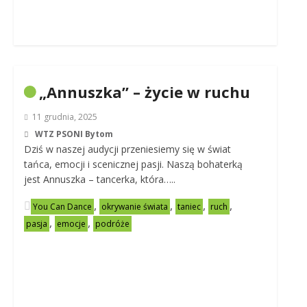
„Annuszka” – życie w ruchu
11 grudnia, 2025
WTZ PSONI Bytom
Dziś w naszej audycji przeniesiemy się w świat
tańca, emocji i scenicznej pasji. Naszą bohaterką
jest Annuszka – tancerka, która…..
,
,
,
,
You Can Dance
okrywanie świata
taniec
ruch
,
,
pasja
emocje
podróże