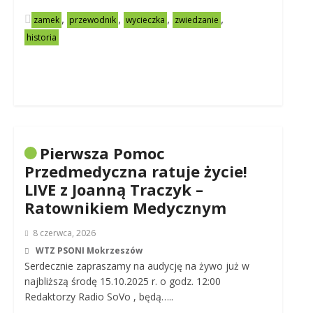
,
,
,
,
zamek
przewodnik
wycieczka
zwiedzanie
historia
Pierwsza Pomoc
Przedmedyczna ratuje życie!
LIVE z Joanną Traczyk –
Ratownikiem Medycznym
8 czerwca, 2026
WTZ PSONI Mokrzeszów
Serdecznie zapraszamy na audycję na żywo już w
najbliższą środę 15.10.2025 r. o godz. 12:00
Redaktorzy Radio SoVo , będą…..