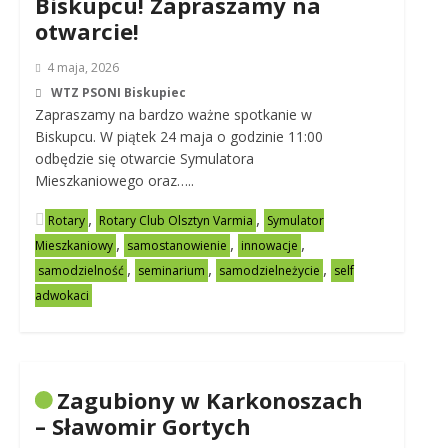
Biskupcu! Zapraszamy na
otwarcie!
4 maja, 2026
WTZ PSONI Biskupiec
Zapraszamy na bardzo ważne spotkanie w
Biskupcu. W piątek 24 maja o godzinie 11:00
odbędzie się otwarcie Symulatora
Mieszkaniowego oraz…..
,
,
Rotary
Rotary Club Olsztyn Varmia
Symulator
,
,
,
Mieszkaniowy
samostanowienie
innowacje
,
,
,
samodzielność
seminarium
samodzielneżycie
self
adwokaci
Zagubiony w Karkonoszach
– Sławomir Gortych