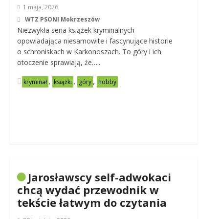
1 maja, 2026
WTZ PSONI Mokrzeszów
Niezwykła seria książek kryminalnych
opowiadająca niesamowite i fascynujące historie
o schroniskach w Karkonoszach. To góry i ich
otoczenie sprawiają, że…..
,
,
,
kryminał
książki
góry
hobby
Jarosławscy self-adwokaci
chcą wydać przewodnik w
tekście łatwym do czytania