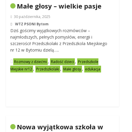
Małe głosy – wielkie pasje
30 października, 2025
WTZ PSONI Bytom
Dziś gościmy wyjątkowych rozmówców –
najmłodszych, pełnych pomysłów, energii i
szczerości! Przedszkolaki z Przedszkola Miejskiego
nr 12 w Bytomiu dzielą…..
,
,
Rozmowy z dziećmi
Radość dzieci
Przedszkole
,
,
,
Miejskie nr12
Przedszkolaki
Małe głosy
edukacja
Nowa wyjątkowa szkoła w