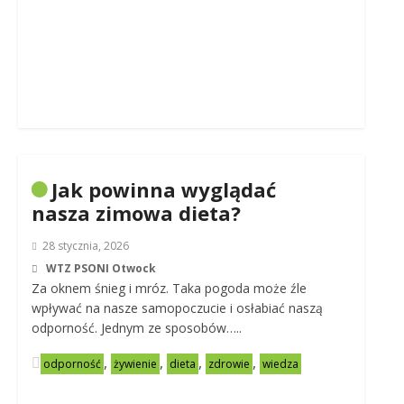
Jak powinna wyglądać
nasza zimowa dieta?
28 stycznia, 2026
WTZ PSONI Otwock
Za oknem śnieg i mróz. Taka pogoda może źle
wpływać na nasze samopoczucie i osłabiać naszą
odporność. Jednym ze sposobów…..
,
,
,
,
odporność
żywienie
dieta
zdrowie
wiedza