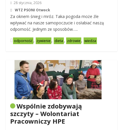
28 stycznia, 2026
WTZ PSONI Otwock
Za oknem śnieg i mróz. Taka pogoda może źle
wpływać na nasze samopoczucie i osłabiać naszą
odporność. Jednym ze sposobów…..
,
,
,
,
odporność
żywienie
dieta
zdrowie
wiedza
Wspólnie zdobywają
szczyty – Wolontariat
Pracowniczy HPE