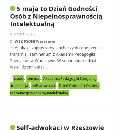
5 maja to Dzień Godności
Osób z Niepełnosprawnością
Intelektualną
4 maja, 2026
WTZ PSONI Warszawa
z tej okazji zapraszamy słuchaczy do obejrzenia
transmisji seminarium z Akademii Pedagogiki
Specjalnej w Warszawie. W seminarium udział
wzięli dziennikarze…..
,
,
,
stude
semina
Akademia Pedagogiki Specjalnej
,
,
transmisja
self-adwokaci
Dzień Godności Osoby z
Niepełnosprawnością Intelektualną
Self-adwokaci w Rzeszowie