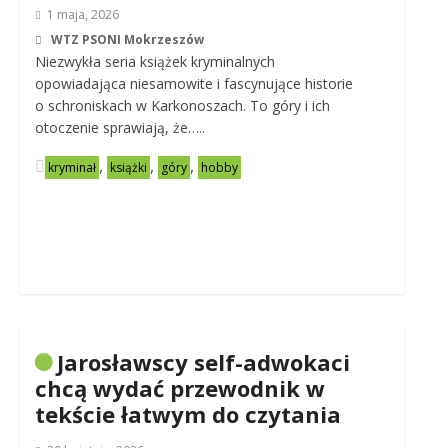
1 maja, 2026
WTZ PSONI Mokrzeszów
Niezwykła seria książek kryminalnych
opowiadająca niesamowite i fascynujące historie
o schroniskach w Karkonoszach. To góry i ich
otoczenie sprawiają, że…..
,
,
,
kryminał
książki
góry
hobby
Jarosławscy self-adwokaci
chcą wydać przewodnik w
tekście łatwym do czytania