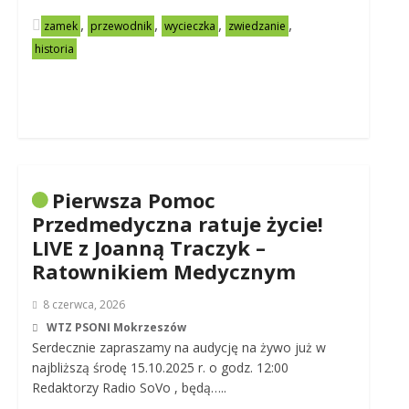
,
,
,
,
zamek
przewodnik
wycieczka
zwiedzanie
historia
Pierwsza Pomoc
Przedmedyczna ratuje życie!
LIVE z Joanną Traczyk –
Ratownikiem Medycznym
8 czerwca, 2026
WTZ PSONI Mokrzeszów
Serdecznie zapraszamy na audycję na żywo już w
najbliższą środę 15.10.2025 r. o godz. 12:00
Redaktorzy Radio SoVo , będą…..