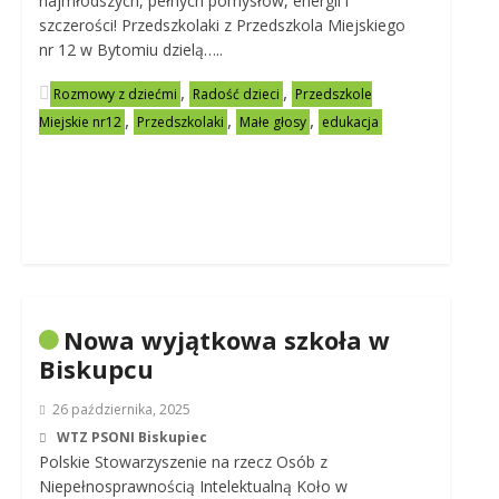
najmłodszych, pełnych pomysłów, energii i
szczerości! Przedszkolaki z Przedszkola Miejskiego
nr 12 w Bytomiu dzielą…..
,
,
Rozmowy z dziećmi
Radość dzieci
Przedszkole
,
,
,
Miejskie nr12
Przedszkolaki
Małe głosy
edukacja
Nowa wyjątkowa szkoła w
Biskupcu
26 października, 2025
WTZ PSONI Biskupiec
Polskie Stowarzyszenie na rzecz Osób z
Niepełnosprawnością Intelektualną Koło w