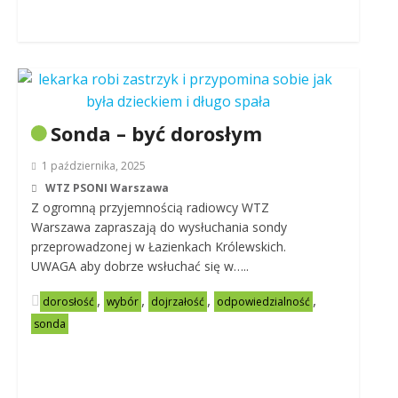
Sonda – być dorosłym
1 października, 2025
WTZ PSONI Warszawa
Z ogromną przyjemnością radiowcy WTZ
Warszawa zapraszają do wysłuchania sondy
przeprowadzonej w Łazienkach Królewskich.
UWAGA aby dobrze wsłuchać się w…..
,
,
,
,
dorosłość
wybór
dojrzałość
odpowiedzialność
sonda