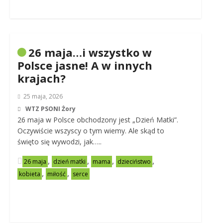
26 maja…i wszystko w
Polsce jasne! A w innych
krajach?
25 maja, 2026
WTZ PSONI Żory
26 maja w Polsce obchodzony jest „Dzień Matki”.
Oczywiście wszyscy o tym wiemy. Ale skąd to
święto się wywodzi, jak…..
,
,
,
,
26 maja
dzień matki
mama
dzieciństwo
,
,
kobieta
miłość
serce