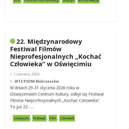
RCK
Centrum Komunikacji
olsztyn
komunikacja
22. Międzynarodowy
Festiwal Filmów
Nieprofesjonalnych „Kochać
Człowieka” w Oświęcimiu
1 czerwca, 2026
WTZ PSONI Mokrzeszów
W dniach 29-31 stycznia 2026 roku w
Oświęcimskim Centrum Kultury, odbył się Festiwal
Filmów Nieprofesjonalnych „Kochać Człowieka”.
To już 22……
,
,
,
oświęcim
festiwal
Film
człowiek