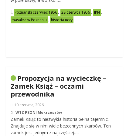
w pole bitwy, a wojsko…..
,
,
,
Poznański czerwiec 1956
28 czerwca 1956
IPN
,
masakra w Poznaniu
historia uczy
Propozycja na wycieczkę –
Zamek Książ – oczami
przewodnika
10 czerwca, 2026
WTZ PSONI Mokrzeszów
Zamek Książ to niezwykła historia pełna tajemnic.
Znajduje się w nim wiele bezcennych skarbów. Ten
zamek jest jednym z najczęściej…..