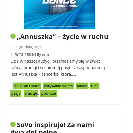
„Annuszka” – życie w ruchu
11 grudnia, 2025
WTZ PSONI Bytom
Dziś w naszej audycji przeniesiemy się w świat
tańca, emocji i scenicznej pasji. Naszą bohaterką
jest Annuszka – tancerka, która…..
,
,
,
,
You Can Dance
okrywanie świata
taniec
ruch
,
,
pasja
emocje
podróże
SoVo inspiruje! Za nami
dwa dni pełne