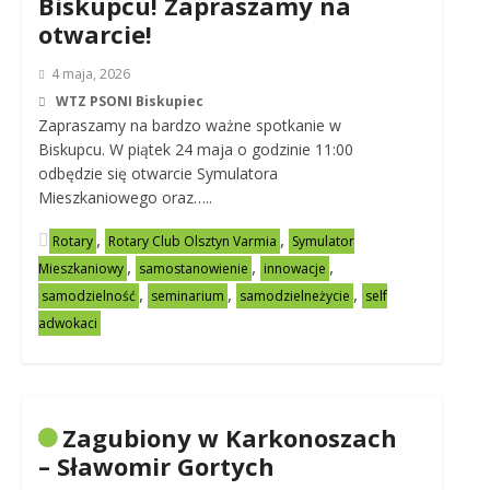
Biskupcu! Zapraszamy na
otwarcie!
4 maja, 2026
WTZ PSONI Biskupiec
Zapraszamy na bardzo ważne spotkanie w
Biskupcu. W piątek 24 maja o godzinie 11:00
odbędzie się otwarcie Symulatora
Mieszkaniowego oraz…..
,
,
Rotary
Rotary Club Olsztyn Varmia
Symulator
,
,
,
Mieszkaniowy
samostanowienie
innowacje
,
,
,
samodzielność
seminarium
samodzielneżycie
self
adwokaci
Zagubiony w Karkonoszach
– Sławomir Gortych