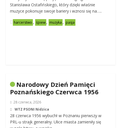
Stanisława Ostafińskiego, który dzięki właśnie
muzyce pokonuje swoje bariery i wznosi się na…..
,
,
,
harcerstwo
śpiew
muzyka
pasja
Narodowy Dzień Pamięci
Poznańskiego Czerwca 1956
28 czerwca, 2026
WTZ PSONI Nidzica
28 czerwca 1956 wybuchł w Poznaniu pierwszy w
PRL-u strajk generalny. Ulice miasta zamieniły się