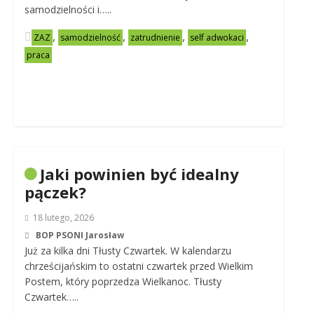
samodzielności i…..
,
,
,
,
ZAZ
samodzielność
zatrudnienie
self adwokaci
praca
Jaki powinien być idealny
pączek?
18 lutego, 2026
BOP PSONI Jarosław
Już za kilka dni Tłusty Czwartek. W kalendarzu
chrześcijańskim to ostatni czwartek przed Wielkim
Postem, który poprzedza Wielkanoc. Tłusty
Czwartek…..