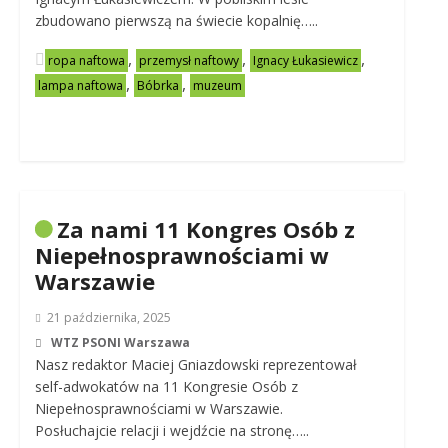
zbudowano pierwszą na świecie kopalnię…..
,
,
,
ropa naftowa
przemysł naftowy
Ignacy Łukasiewicz
,
,
lampa naftowa
Bóbrka
muzeum
Za nami 11 Kongres Osób z
Niepełnosprawnościami w
Warszawie
21 października, 2025
WTZ PSONI Warszawa
Nasz redaktor Maciej Gniazdowski reprezentował
self-adwokatów na 11 Kongresie Osób z
Niepełnosprawnościami w Warszawie.
Posłuchajcie relacji i wejdźcie na stronę…..