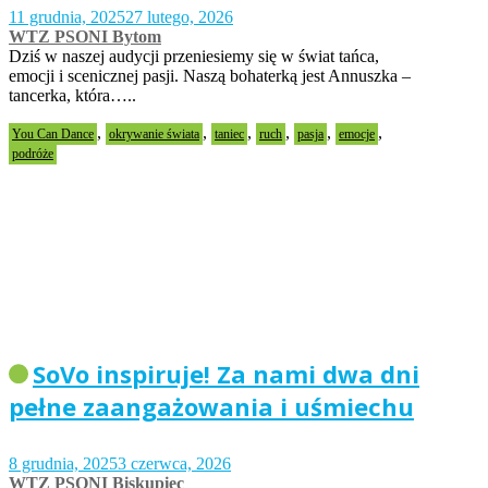
11 grudnia, 2025
27 lutego, 2026
WTZ PSONI Bytom
Dziś w naszej audycji przeniesiemy się w świat tańca,
emocji i scenicznej pasji. Naszą bohaterką jest Annuszka –
tancerka, która…..
,
,
,
,
,
,
You Can Dance
okrywanie świata
taniec
ruch
pasja
emocje
podróże
SoVo inspiruje! Za nami dwa dni
pełne zaangażowania i uśmiechu
8 grudnia, 2025
3 czerwca, 2026
WTZ PSONI Biskupiec