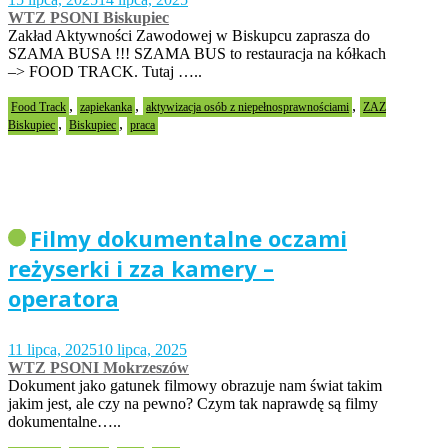
WTZ PSONI Biskupiec
Zakład Aktywności Zawodowej w Biskupcu zaprasza do
SZAMA BUSA !!! SZAMA BUS to restauracja na kółkach
–> FOOD TRACK. Tutaj …..
,
,
,
Food Track
zapiekanka
aktywizacja osób z niepełnosprawnościami
ZAZ
,
,
Biskupiec
Biskupiec
praca
Filmy dokumentalne oczami
reżyserki i zza kamery –
operatora
11 lipca, 2025
10 lipca, 2025
WTZ PSONI Mokrzeszów
Dokument jako gatunek filmowy obrazuje nam świat takim
jakim jest, ale czy na pewno? Czym tak naprawdę są filmy
dokumentalne…..