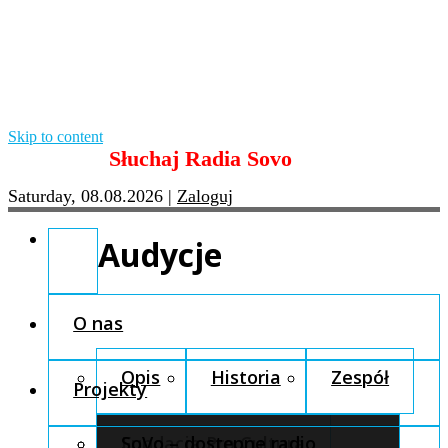
Skip to content
Słuchaj Radia Sovo
Saturday, 08.08.2026
|
Zaloguj
Audycje
O nas
Opis
Historia
Zespół
Projekty
Fundacja Pro Cultura
SoVo – dostępne radio