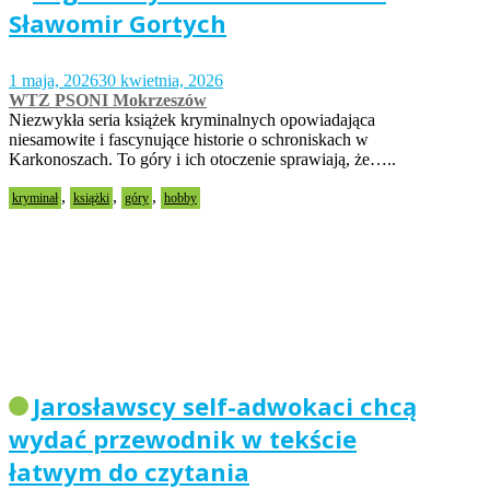
Sławomir Gortych
1 maja, 2026
30 kwietnia, 2026
WTZ PSONI Mokrzeszów
Niezwykła seria książek kryminalnych opowiadająca
niesamowite i fascynujące historie o schroniskach w
Karkonoszach. To góry i ich otoczenie sprawiają, że…..
,
,
,
kryminał
książki
góry
hobby
Jarosławscy self-adwokaci chcą
wydać przewodnik w tekście
łatwym do czytania