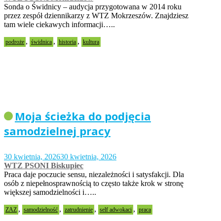
Sonda o Świdnicy – audycja przygotowana w 2014 roku
przez zespół dziennikarzy z WTZ Mokrzeszów. Znajdziesz
tam wiele ciekawych informacji…..
,
,
,
podroże
świdnica
historia
kultura
Moja ścieżka do podjęcia
samodzielnej pracy
30 kwietnia, 2026
30 kwietnia, 2026
WTZ PSONI Biskupiec
Praca daje poczucie sensu, niezależności i satysfakcji. Dla
osób z niepełnosprawnością to często także krok w stronę
większej samodzielności i…..
,
,
,
,
ZAZ
samodzielność
zatrudnienie
self adwokaci
praca