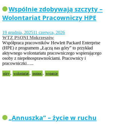
Wspólnie zdobywają szczyty –
Wolontariat Pracowniczy HPE
19 grudnia, 2025
11 czerwca, 2026
WTZ PSONI Mokrzeszów
Współpraca pracowników Hewlett Packard Enterprise
(HPE) z programem „Łączą nas góry” to przykład
aktywnego wolontariatu pracowniczego wspierającego
osoby z niepełnosprawnościami. Pracownicy i
pracowniczki…..
,
,
,
góry
wolontariat
pomoc
wsparcie
„Annuszka” – życie w ruchu