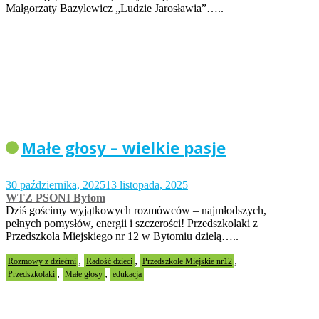
Małgorzaty Bazylewicz „Ludzie Jarosławia”…..
Małe głosy – wielkie pasje
30 października, 2025
13 listopada, 2025
WTZ PSONI Bytom
Dziś gościmy wyjątkowych rozmówców – najmłodszych,
pełnych pomysłów, energii i szczerości! Przedszkolaki z
Przedszkola Miejskiego nr 12 w Bytomiu dzielą…..
,
,
,
Rozmowy z dziećmi
Radość dzieci
Przedszkole Miejskie nr12
,
,
Przedszkolaki
Małe głosy
edukacja