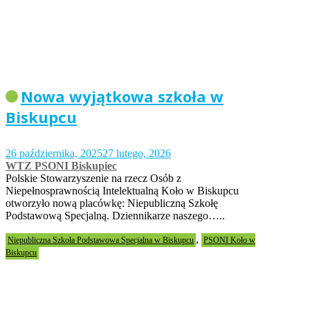
Nowa wyjątkowa szkoła w
Biskupcu
26 października, 2025
27 lutego, 2026
WTZ PSONI Biskupiec
Polskie Stowarzyszenie na rzecz Osób z
Niepełnosprawnością Intelektualną Koło w Biskupcu
otworzyło nową placówkę: Niepubliczną Szkołę
Podstawową Specjalną. Dziennikarze naszego…..
,
Niepubliczna Szkoła Podstawowa Specjalna w Biskupcu
PSONI Koło w
Biskupcu