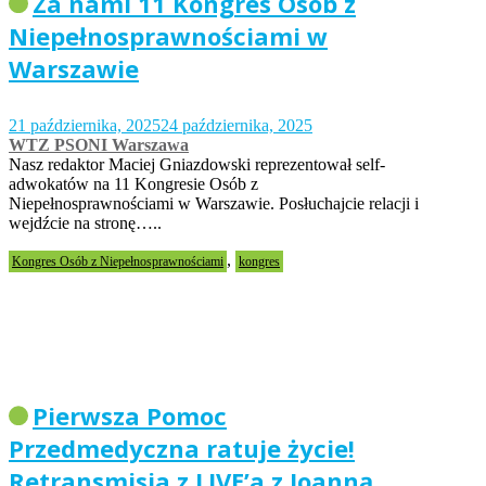
Za nami 11 Kongres Osób z
Niepełnosprawnościami w
Warszawie
21 października, 2025
24 października, 2025
WTZ PSONI Warszawa
Nasz redaktor Maciej Gniazdowski reprezentował self-
adwokatów na 11 Kongresie Osób z
Niepełnosprawnościami w Warszawie. Posłuchajcie relacji i
wejdźcie na stronę…..
,
Kongres Osób z Niepełnosprawnościami
kongres
Pierwsza Pomoc
Przedmedyczna ratuje życie!
Retransmisja z LIVE’a z Joanną