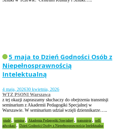
5 maja to Dzień Godności Osób z
Niepełnosprawnością
Intelektualną
4 maja, 2026
30 kwietnia, 2026
WTZ PSONI Warszawa
z tej okazji zapraszamy słuchaczy do obejrzenia transmisji
seminarium z Akademii Pedagogiki Specjalnej w
Warszawie. W seminarium udział wzięli dziennikarze…..
,
,
,
,
stude
semina
Akademia Pedagogiki Specjalnej
transmisja
self-
,
adwokaci
Dzień Godności Osoby z Niepełnosprawnością Intelektualną