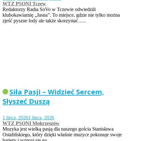
WTZ PSONI Tczew
Redaktorzy Radia SoVo w Tczewie odwiedzili
klubokawiarnię „Jasna”. To miejsce, gdzie nie tylko można
zjeść pyszne lody ale także skorzystać…..
Siła Pasji – Widzieć Sercem,
Słyszeć Duszą
1 lipca, 2026
1 lipca, 2026
WTZ PSONI Mokrzeszów
Muzyka jest wielką pasją dla naszego gościa Stanisława
Ostafińskiego, który dzięki właśnie muzyce pokonuje swoje
bariery i wznosi się na…..