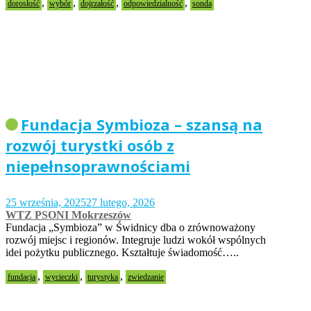
,
,
,
,
dorosłość
wybór
dojrzałość
odpowiedzialność
sonda
Fundacja Symbioza – szansą na
rozwój turystki osób z
niepełnsoprawnościami
25 września, 2025
27 lutego, 2026
WTZ PSONI Mokrzeszów
Fundacja „Symbioza” w Świdnicy dba o zrównoważony
rozwój miejsc i regionów. Integruje ludzi wokół wspólnych
idei pożytku publicznego. Kształtuje świadomość…..
,
,
,
fundacja
wycieczki
turystyka
zwiedzanie