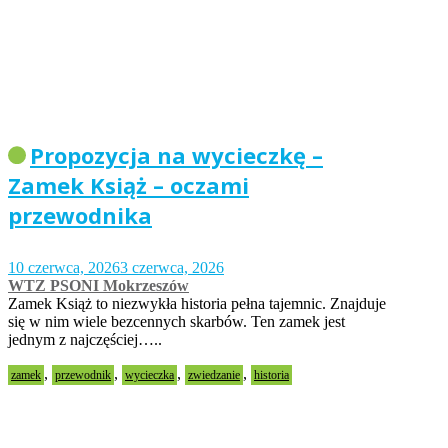
Propozycja na wycieczkę –
Zamek Książ – oczami
przewodnika
10 czerwca, 2026
3 czerwca, 2026
WTZ PSONI Mokrzeszów
Zamek Książ to niezwykła historia pełna tajemnic. Znajduje
się w nim wiele bezcennych skarbów. Ten zamek jest
jednym z najczęściej…..
,
,
,
,
zamek
przewodnik
wycieczka
zwiedzanie
historia