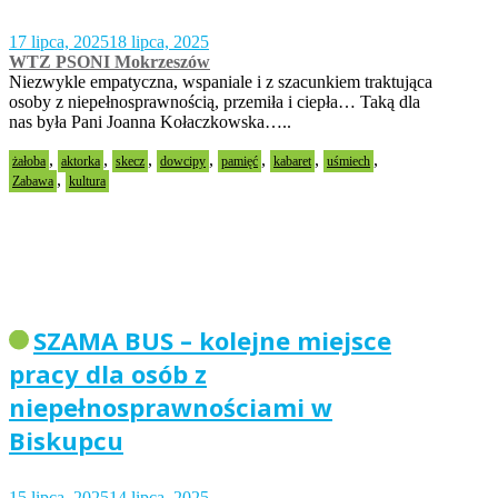
17 lipca, 2025
18 lipca, 2025
WTZ PSONI Mokrzeszów
Niezwykle empatyczna, wspaniale i z szacunkiem traktująca
osoby z niepełnosprawnością, przemiła i ciepła… Taką dla
nas była Pani Joanna Kołaczkowska…..
,
,
,
,
,
,
,
żałoba
aktorka
skecz
dowcipy
pamięć
kabaret
uśmiech
,
Zabawa
kultura
SZAMA BUS – kolejne miejsce
pracy dla osób z
niepełnosprawnościami w
Biskupcu
15 lipca, 2025
14 lipca, 2025