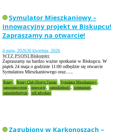
Symulator Mieszkaniowy –
innowacyjny projekt w Biskupcu!
Zapraszamy na otwarcie!
4 maja, 2026
30 kwietnia, 2026
WTZ PSONI Biskupiec
Zapraszamy na bardzo ważne spotkanie w Biskupcu. W
piątek 24 maja o godzinie 11:00 odbędzie się otwarcie
Symulatora Mieszkaniowego oraz…..
,
,
,
Rotary
Rotary Club Olsztyn Varmia
Symulator Mieszkaniowy
,
,
,
,
samostanowienie
innowacje
samodzielność
seminarium
,
samodzielneżycie
self adwokaci
Zagubiony w Karkonoszach –