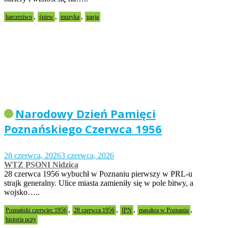
,
,
,
harcerstwo
śpiew
muzyka
pasja
Narodowy Dzień Pamięci
Poznańskiego Czerwca 1956
28 czerwca, 2026
3 czerwca, 2026
WTZ PSONI Nidzica
28 czerwca 1956 wybuchł w Poznaniu pierwszy w PRL-u
strajk generalny. Ulice miasta zamieniły się w pole bitwy, a
wojsko…..
,
,
,
,
Poznański czerwiec 1956
28 czerwca 1956
IPN
masakra w Poznaniu
historia uczy