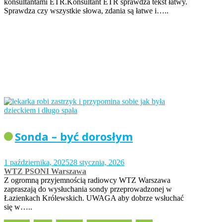
konsultantami ETR.Konsultant ETR sprawdza tekst łatwy.
Sprawdza czy wszystkie słowa, zdania są łatwe i…..
Sonda – być dorosłym
1 października, 2025
28 stycznia, 2026
WTZ PSONI Warszawa
Z ogromną przyjemnością radiowcy WTZ Warszawa
zapraszają do wysłuchania sondy przeprowadzonej w
Łazienkach Królewskich. UWAGA aby dobrze wsłuchać
się w…..