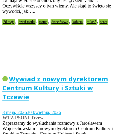
26 maja w Polsce obchodzony jest „Dzień Matki”.
Oczywiście wszyscy o tym wiemy. Ale skąd to święto się
wywodzi, jak…..
,
,
,
,
,
,
26 maja
dzień matki
mama
dzieciństwo
kobieta
miłość
serce
Wywiad z nowym dyrektorem
Centrum Kultury i Sztuki w
Tczewie
8 maja, 2026
30 kwietnia, 2026
WTZ PSONI Tczew
Zapraszamy do wysłuchania rozmowy z Jarosławem
Wojciechowskim – nowym dyrektorem Centrum Kultury i
Sztuki w Tczewie. Centrum Kultury i Sztuki…..