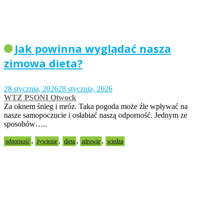
Jak powinna wyglądać nasza
zimowa dieta?
28 stycznia, 2026
28 stycznia, 2026
WTZ PSONI Otwock
Za oknem śnieg i mróz. Taka pogoda może źle wpływać na
nasze samopoczucie i osłabiać naszą odporność. Jednym ze
sposobów…..
,
,
,
,
odporność
żywienie
dieta
zdrowie
wiedza