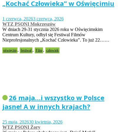
„Kochać Człowieka” w Oświęcimiu
1 czerwca, 2026
3 czerwca, 2026
WTZ PSONI Mokrzeszów
W dniach 29-31 stycznia 2026 roku w Oświęcimskim
Centrum Kultury, odbył się Festiwal Filmów
Nieprofesjonalnych „Kochać Człowieka”. To już 22……
,
,
,
oświęcim
festiwal
Film
człowiek
26 maja…i wszystko w Polsce
jasne! A w innych krajach?
25 maja, 2026
30 kwietnia, 2026
WTZ PSONI Żory