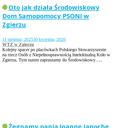
Oto jak działa Środowiskowy
Dom Samopomocy PSONI w
Zgierzu
11 sierpnia, 2025
30 kwietnia, 2026
WTZ w Zgierzu
Kolejny spacer po placówkach Polskiego Stowarzyszenie
na rzecz Osób z Niepełnosprawnością Intelektualną Koło w
Zgierzu. Tym razem zapraszamy do Środowiskowy…..
Żegnamy panią Joannę Janochę