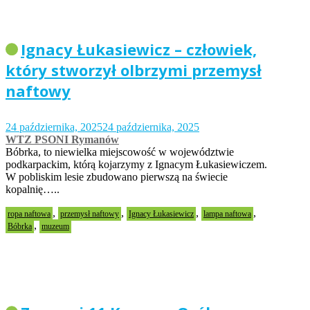
Ignacy Łukasiewicz – człowiek,
który stworzył olbrzymi przemysł
naftowy
24 października, 2025
24 października, 2025
WTZ PSONI Rymanów
Bóbrka, to niewielka miejscowość w województwie
podkarpackim, którą kojarzymy z Ignacym Łukasiewiczem.
W pobliskim lesie zbudowano pierwszą na świecie
kopalnię…..
,
,
,
,
ropa naftowa
przemysł naftowy
Ignacy Łukasiewicz
lampa naftowa
,
Bóbrka
muzeum