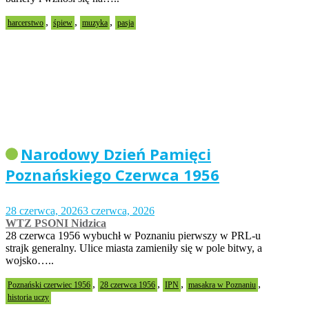
,
,
,
harcerstwo
śpiew
muzyka
pasja
Narodowy Dzień Pamięci
Poznańskiego Czerwca 1956
28 czerwca, 2026
3 czerwca, 2026
WTZ PSONI Nidzica
28 czerwca 1956 wybuchł w Poznaniu pierwszy w PRL-u
strajk generalny. Ulice miasta zamieniły się w pole bitwy, a
wojsko…..
,
,
,
,
Poznański czerwiec 1956
28 czerwca 1956
IPN
masakra w Poznaniu
historia uczy