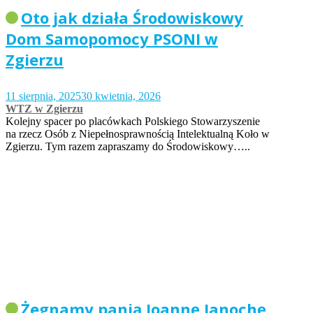
Oto jak działa Środowiskowy
Dom Samopomocy PSONI w
Zgierzu
11 sierpnia, 2025
30 kwietnia, 2026
WTZ w Zgierzu
Kolejny spacer po placówkach Polskiego Stowarzyszenie
na rzecz Osób z Niepełnosprawnością Intelektualną Koło w
Zgierzu. Tym razem zapraszamy do Środowiskowy…..
Żegnamy panią Joannę Janochę