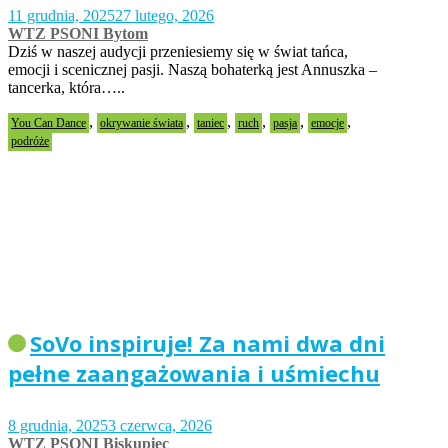
11 grudnia, 2025
27 lutego, 2026
WTZ PSONI Bytom
Dziś w naszej audycji przeniesiemy się w świat tańca,
emocji i scenicznej pasji. Naszą bohaterką jest Annuszka –
tancerka, która…..
,
,
,
,
,
,
You Can Dance
okrywanie świata
taniec
ruch
pasja
emocje
podróże
SoVo inspiruje! Za nami dwa dni
pełne zaangażowania i uśmiechu
8 grudnia, 2025
3 czerwca, 2026
WTZ PSONI Biskupiec