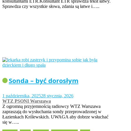
konsultantami ETR.Konsultant ETR sprawdza tekst łatwy.
Sprawdza czy wszystkie słowa, zdania są łatwe i…..
Sonda – być dorosłym
1 października, 2025
28 stycznia, 2026
WTZ PSONI Warszawa
Z ogromną przyjemnością radiowcy WTZ Warszawa
zapraszają do wysłuchania sondy przeprowadzonej w
Łazienkach Królewskich. UWAGA aby dobrze wsłuchać
się w…..