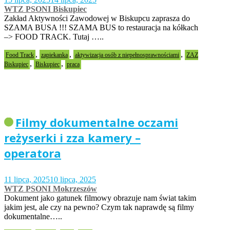
WTZ PSONI Biskupiec
Zakład Aktywności Zawodowej w Biskupcu zaprasza do
SZAMA BUSA !!! SZAMA BUS to restauracja na kółkach
–> FOOD TRACK. Tutaj …..
,
,
,
Food Track
zapiekanka
aktywizacja osób z niepełnosprawnościami
ZAZ
,
,
Biskupiec
Biskupiec
praca
Filmy dokumentalne oczami
reżyserki i zza kamery –
operatora
11 lipca, 2025
10 lipca, 2025
WTZ PSONI Mokrzeszów
Dokument jako gatunek filmowy obrazuje nam świat takim
jakim jest, ale czy na pewno? Czym tak naprawdę są filmy
dokumentalne…..