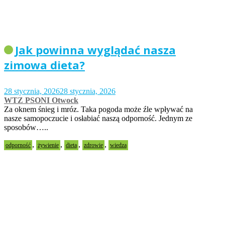
Jak powinna wyglądać nasza
zimowa dieta?
28 stycznia, 2026
28 stycznia, 2026
WTZ PSONI Otwock
Za oknem śnieg i mróz. Taka pogoda może źle wpływać na
nasze samopoczucie i osłabiać naszą odporność. Jednym ze
sposobów…..
,
,
,
,
odporność
żywienie
dieta
zdrowie
wiedza