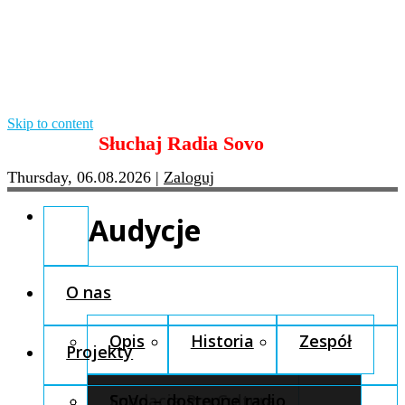
Skip to content
Słuchaj Radia Sovo
Thursday, 06.08.2026
|
Zaloguj
Audycje
O nas
Opis
Historia
Zespół
Projekty
Fundacja Pro Cultura
SoVo – dostępne radio