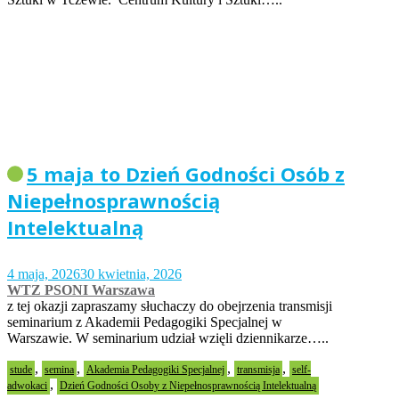
5 maja to Dzień Godności Osób z
Niepełnosprawnością
Intelektualną
4 maja, 2026
30 kwietnia, 2026
WTZ PSONI Warszawa
z tej okazji zapraszamy słuchaczy do obejrzenia transmisji
seminarium z Akademii Pedagogiki Specjalnej w
Warszawie. W seminarium udział wzięli dziennikarze…..
,
,
,
,
stude
semina
Akademia Pedagogiki Specjalnej
transmisja
self-
,
adwokaci
Dzień Godności Osoby z Niepełnosprawnością Intelektualną