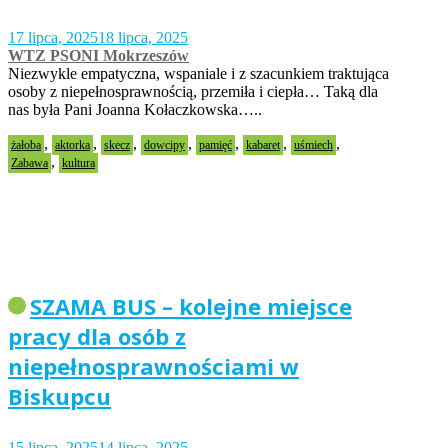
17 lipca, 2025
18 lipca, 2025
WTZ PSONI Mokrzeszów
Niezwykle empatyczna, wspaniale i z szacunkiem traktująca
osoby z niepełnosprawnością, przemiła i ciepła… Taką dla
nas była Pani Joanna Kołaczkowska…..
,
,
,
,
,
,
,
żałoba
aktorka
skecz
dowcipy
pamięć
kabaret
uśmiech
,
Zabawa
kultura
SZAMA BUS – kolejne miejsce
pracy dla osób z
niepełnosprawnościami w
Biskupcu
15 lipca, 2025
14 lipca, 2025