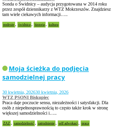
Sonda o Świdnicy – audycja przygotowana w 2014 roku
przez zespół dziennikarzy z WTZ Mokrzeszów. Znajdziesz
tam wiele ciekawych informacji…..
,
,
,
podroże
świdnica
historia
kultura
Moja ścieżka do podjęcia
samodzielnej pracy
30 kwietnia, 2026
30 kwietnia, 2026
WTZ PSONI Biskupiec
Praca daje poczucie sensu, niezależności i satysfakcji. Dla
osób z niepełnosprawnością to często także krok w stronę
większej samodzielności i…..
,
,
,
,
ZAZ
samodzielność
zatrudnienie
self adwokaci
praca