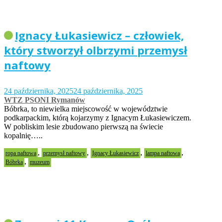
Ignacy Łukasiewicz – człowiek,
który stworzył olbrzymi przemysł
naftowy
24 października, 2025
24 października, 2025
WTZ PSONI Rymanów
Bóbrka, to niewielka miejscowość w województwie
podkarpackim, którą kojarzymy z Ignacym Łukasiewiczem.
W pobliskim lesie zbudowano pierwszą na świecie
kopalnię…..
,
,
,
,
ropa naftowa
przemysł naftowy
Ignacy Łukasiewicz
lampa naftowa
,
Bóbrka
muzeum