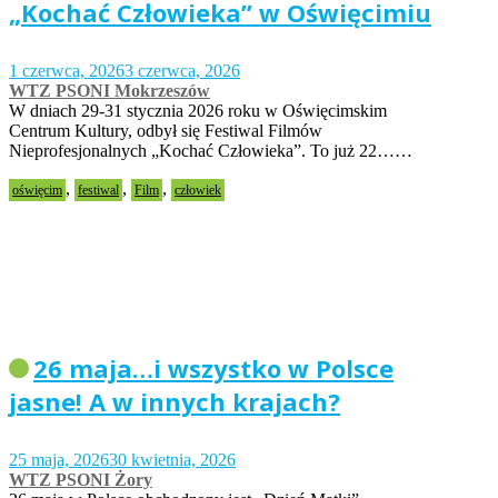
„Kochać Człowieka” w Oświęcimiu
1 czerwca, 2026
3 czerwca, 2026
WTZ PSONI Mokrzeszów
W dniach 29-31 stycznia 2026 roku w Oświęcimskim
Centrum Kultury, odbył się Festiwal Filmów
Nieprofesjonalnych „Kochać Człowieka”. To już 22……
,
,
,
oświęcim
festiwal
Film
człowiek
26 maja…i wszystko w Polsce
jasne! A w innych krajach?
25 maja, 2026
30 kwietnia, 2026
WTZ PSONI Żory