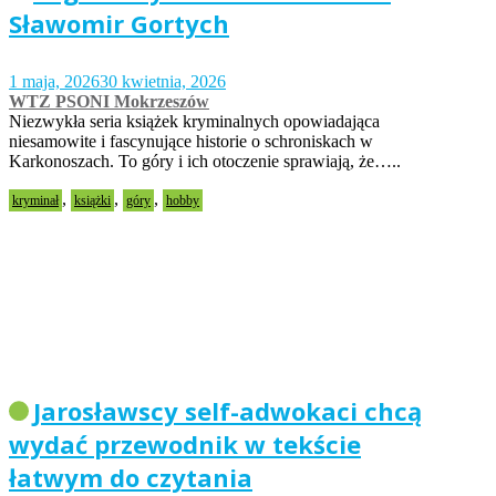
Sławomir Gortych
1 maja, 2026
30 kwietnia, 2026
WTZ PSONI Mokrzeszów
Niezwykła seria książek kryminalnych opowiadająca
niesamowite i fascynujące historie o schroniskach w
Karkonoszach. To góry i ich otoczenie sprawiają, że…..
,
,
,
kryminał
książki
góry
hobby
Jarosławscy self-adwokaci chcą
wydać przewodnik w tekście
łatwym do czytania