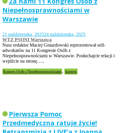
Za nami 11 Kongres Osób z
Niepełnosprawnościami w
Warszawie
21 października, 2025
24 października, 2025
WTZ PSONI Warszawa
Nasz redaktor Maciej Gniazdowski reprezentował self-
adwokatów na 11 Kongresie Osób z
Niepełnosprawnościami w Warszawie. Posłuchajcie relacji i
wejdźcie na stronę…..
,
Kongres Osób z Niepełnosprawnościami
kongres
Pierwsza Pomoc
Przedmedyczna ratuje życie!
Retransmisja z LIVE’a z Joanną