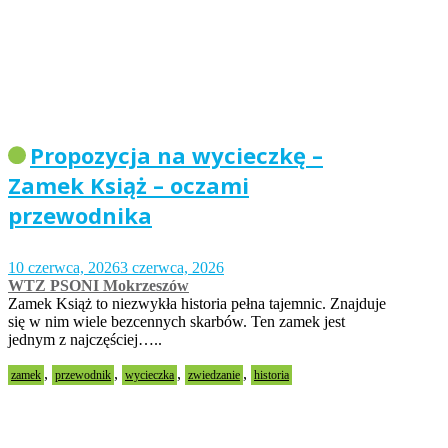
Propozycja na wycieczkę –
Zamek Książ – oczami
przewodnika
10 czerwca, 2026
3 czerwca, 2026
WTZ PSONI Mokrzeszów
Zamek Książ to niezwykła historia pełna tajemnic. Znajduje
się w nim wiele bezcennych skarbów. Ten zamek jest
jednym z najczęściej…..
,
,
,
,
zamek
przewodnik
wycieczka
zwiedzanie
historia