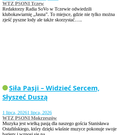
WTZ PSONI Tczew
Redaktorzy Radia SoVo w Tczewie odwiedzili
klubokawiarnię „Jasna”. To miejsce, gdzie nie tylko można
zjeść pyszne lody ale także skorzystać…..
Siła Pasji – Widzieć Sercem,
Słyszeć Duszą
1 lipca, 2026
1 lipca, 2026
WTZ PSONI Mokrzeszów
Muzyka jest wielką pasją dla naszego gościa Stanisława
Ostafińskiego, który dzięki właśnie muzyce pokonuje swoje
bariery i wznosi się na…..