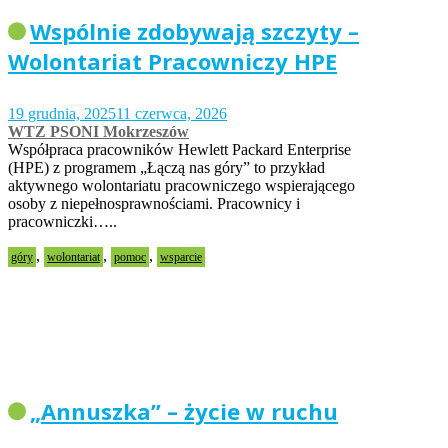
Wspólnie zdobywają szczyty –
Wolontariat Pracowniczy HPE
19 grudnia, 2025
11 czerwca, 2026
WTZ PSONI Mokrzeszów
Współpraca pracowników Hewlett Packard Enterprise
(HPE) z programem „Łączą nas góry” to przykład
aktywnego wolontariatu pracowniczego wspierającego
osoby z niepełnosprawnościami. Pracownicy i
pracowniczki…..
,
,
,
góry
wolontariat
pomoc
wsparcie
„Annuszka” – życie w ruchu