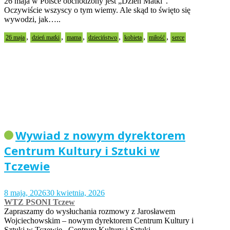
26 maja w Polsce obchodzony jest „Dzień Matki”.
Oczywiście wszyscy o tym wiemy. Ale skąd to święto się
wywodzi, jak…..
,
,
,
,
,
,
26 maja
dzień matki
mama
dzieciństwo
kobieta
miłość
serce
Wywiad z nowym dyrektorem
Centrum Kultury i Sztuki w
Tczewie
8 maja, 2026
30 kwietnia, 2026
WTZ PSONI Tczew
Zapraszamy do wysłuchania rozmowy z Jarosławem
Wojciechowskim – nowym dyrektorem Centrum Kultury i
Sztuki w Tczewie. Centrum Kultury i Sztuki…..