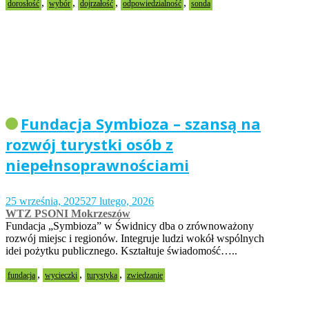
,
,
,
,
dorosłość
wybór
dojrzałość
odpowiedzialność
sonda
Fundacja Symbioza – szansą na
rozwój turystki osób z
niepełnsoprawnościami
25 września, 2025
27 lutego, 2026
WTZ PSONI Mokrzeszów
Fundacja „Symbioza” w Świdnicy dba o zrównoważony
rozwój miejsc i regionów. Integruje ludzi wokół wspólnych
idei pożytku publicznego. Kształtuje świadomość…..
,
,
,
fundacja
wycieczki
turystyka
zwiedzanie