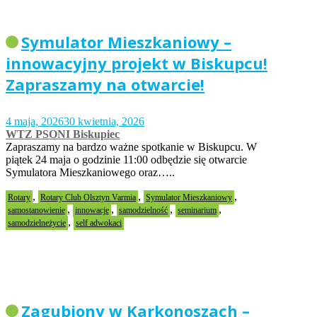
Symulator Mieszkaniowy –
innowacyjny projekt w Biskupcu!
Zapraszamy na otwarcie!
4 maja, 2026
30 kwietnia, 2026
WTZ PSONI Biskupiec
Zapraszamy na bardzo ważne spotkanie w Biskupcu. W
piątek 24 maja o godzinie 11:00 odbędzie się otwarcie
Symulatora Mieszkaniowego oraz…..
,
,
,
Rotary
Rotary Club Olsztyn Varmia
Symulator Mieszkaniowy
,
,
,
,
samostanowienie
innowacje
samodzielność
seminarium
,
samodzielneżycie
self adwokaci
Zagubiony w Karkonoszach –