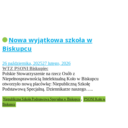
Nowa wyjątkowa szkoła w
Biskupcu
26 października, 2025
27 lutego, 2026
WTZ PSONI Biskupiec
Polskie Stowarzyszenie na rzecz Osób z
Niepełnosprawnością Intelektualną Koło w Biskupcu
otworzyło nową placówkę: Niepubliczną Szkołę
Podstawową Specjalną. Dziennikarze naszego…..
,
Niepubliczna Szkoła Podstawowa Specjalna w Biskupcu
PSONI Koło w
Biskupcu