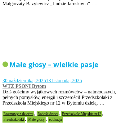
Małgorzaty Bazylewicz „Ludzie Jarosławia”…..
Małe głosy – wielkie pasje
30 października, 2025
13 listopada, 2025
WTZ PSONI Bytom
Dziś gościmy wyjątkowych rozmówców – najmłodszych,
pełnych pomysłów, energii i szczerości! Przedszkolaki z
Przedszkola Miejskiego nr 12 w Bytomiu dzielą…..
,
,
,
Rozmowy z dziećmi
Radość dzieci
Przedszkole Miejskie nr12
,
,
Przedszkolaki
Małe głosy
edukacja