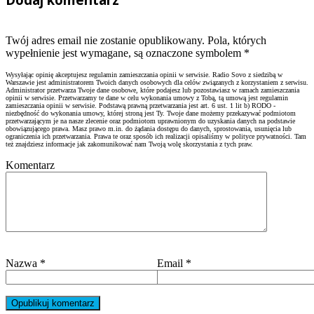
Twój adres email nie zostanie opublikowany. Pola, których
wypełnienie jest wymagane, są oznaczone symbolem
*
Wysyłając opinię akceptujesz regulamin zamieszczania opinii w serwisie. Radio Sovo z siedzibą w
Warszawie jest administratorem Twoich danych osobowych dla celów związanych z korzystaniem z serwisu.
Administrator przetwarza Twoje dane osobowe, które podajesz lub pozostawiasz w ramach zamieszczania
opinii w serwisie. Przetwarzamy te dane w celu wykonania umowy z Tobą, tą umową jest regulamin
zamieszczania opinii w serwisie. Podstawą prawną przetwarzania jest art. 6 ust. 1 lit b) RODO -
niezbędność do wykonania umowy, której stroną jest Ty. Twoje dane możemy przekazywać podmiotom
przetwarzającym je na nasze zlecenie oraz podmiotom uprawnionym do uzyskania danych na podstawie
obowiązującego prawa. Masz prawo m.in. do żądania dostępu do danych, sprostowania, usunięcia lub
ograniczenia ich przetwarzania. Prawa te oraz sposób ich realizacji opisaliśmy w polityce prywatności. Tam
też znajdziesz informacje jak zakomunikować nam Twoją wolę skorzystania z tych praw.
Komentarz
Nazwa
*
Email
*