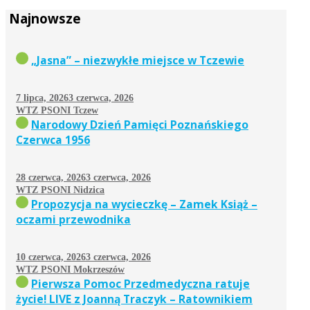
Najnowsze
„Jasna” – niezwykłe miejsce w Tczewie
7 lipca, 2026
3 czerwca, 2026
WTZ PSONI Tczew
Narodowy Dzień Pamięci Poznańskiego
Czerwca 1956
28 czerwca, 2026
3 czerwca, 2026
WTZ PSONI Nidzica
Propozycja na wycieczkę – Zamek Książ –
oczami przewodnika
10 czerwca, 2026
3 czerwca, 2026
WTZ PSONI Mokrzeszów
Pierwsza Pomoc Przedmedyczna ratuje
życie! LIVE z Joanną Traczyk – Ratownikiem