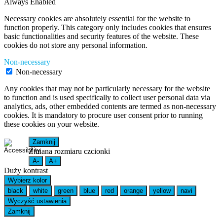
Always Enabled
Necessary cookies are absolutely essential for the website to
function properly. This category only includes cookies that ensures
basic functionalities and security features of the website. These
cookies do not store any personal information.
Non-necessary
Non-necessary
Any cookies that may not be particularly necessary for the website
to function and is used specifically to collect user personal data via
analytics, ads, other embedded contents are termed as non-necessary
cookies. It is mandatory to procure user consent prior to running
these cookies on your website.
Zamknij
Zmiana rozmiaru czcionki
A-
A+
Duży kontrast
Wybierz kolor
black
white
green
blue
red
orange
yellow
navi
Wyczyść ustawienia
Zamknij