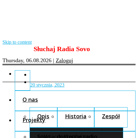
Skip to content
Słuchaj Radia Sovo
Thursday, 06.08.2026
|
Zaloguj
20 stycznia, 2023
O nas
Opis
Historia
Zespół
Projekty
Fundacja Pro Cultura
SoVo – dostępne radio