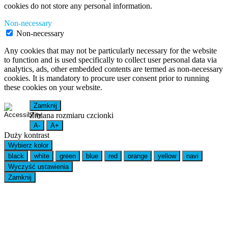
cookies do not store any personal information.
Non-necessary
Non-necessary
Any cookies that may not be particularly necessary for the website
to function and is used specifically to collect user personal data via
analytics, ads, other embedded contents are termed as non-necessary
cookies. It is mandatory to procure user consent prior to running
these cookies on your website.
Zamknij
Zmiana rozmiaru czcionki
A-
A+
Duży kontrast
Wybierz kolor
black
white
green
blue
red
orange
yellow
navi
Wyczyść ustawienia
Zamknij