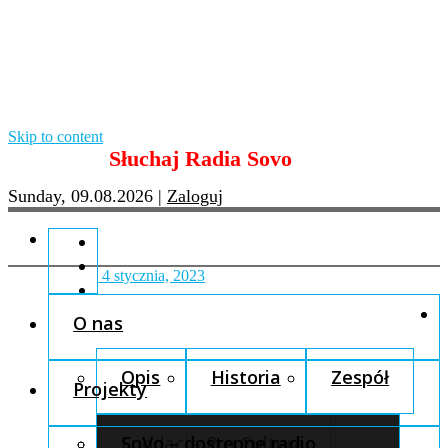
Skip to content
Słuchaj Radia Sovo
Sunday, 09.08.2026
|
Zaloguj
4 stycznia, 2023
O nas
Opis
Historia
Zespół
Projekty
Fundacja Pro Cultura
SoVo – dostępne radio