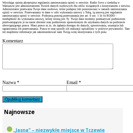
Wysyłając opinię akceptujesz regulamin zamieszczania opinii w serwisie. Radio Sovo z siedzibą w
Warszawie jest administratorem Twoich danych osobowych dla celów związanych z korzystaniem z serwisu.
Administrator przetwarza Twoje dane osobowe, które podajesz lub pozostawiasz w ramach zamieszczania
opinii w serwisie. Przetwarzamy te dane w celu wykonania umowy z Tobą, tą umową jest regulamin
zamieszczania opinii w serwisie. Podstawą prawną przetwarzania jest art. 6 ust. 1 lit b) RODO -
niezbędność do wykonania umowy, której stroną jest Ty. Twoje dane możemy przekazywać podmiotom
przetwarzającym je na nasze zlecenie oraz podmiotom uprawnionym do uzyskania danych na podstawie
obowiązującego prawa. Masz prawo m.in. do żądania dostępu do danych, sprostowania, usunięcia lub
ograniczenia ich przetwarzania. Prawa te oraz sposób ich realizacji opisaliśmy w polityce prywatności. Tam
też znajdziesz informacje jak zakomunikować nam Twoją wolę skorzystania z tych praw.
Komentarz
Nazwa
*
Email
*
Najnowsze
„Jasna” – niezwykłe miejsce w Tczewie