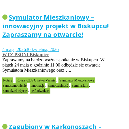
Symulator Mieszkaniowy –
innowacyjny projekt w Biskupcu!
Zapraszamy na otwarcie!
4 maja, 2026
30 kwietnia, 2026
WTZ PSONI Biskupiec
Zapraszamy na bardzo ważne spotkanie w Biskupcu. W
piątek 24 maja o godzinie 11:00 odbędzie się otwarcie
Symulatora Mieszkaniowego oraz…..
,
,
,
Rotary
Rotary Club Olsztyn Varmia
Symulator Mieszkaniowy
,
,
,
,
samostanowienie
innowacje
samodzielność
seminarium
,
samodzielneżycie
self adwokaci
Zagubiony w Karkonoszach –