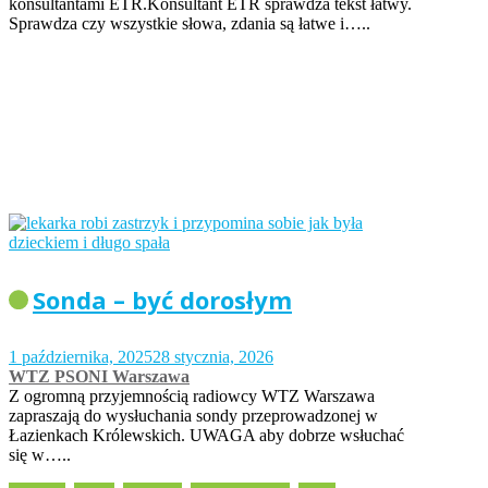
konsultantami ETR.Konsultant ETR sprawdza tekst łatwy.
Sprawdza czy wszystkie słowa, zdania są łatwe i…..
Sonda – być dorosłym
1 października, 2025
28 stycznia, 2026
WTZ PSONI Warszawa
Z ogromną przyjemnością radiowcy WTZ Warszawa
zapraszają do wysłuchania sondy przeprowadzonej w
Łazienkach Królewskich. UWAGA aby dobrze wsłuchać
się w…..