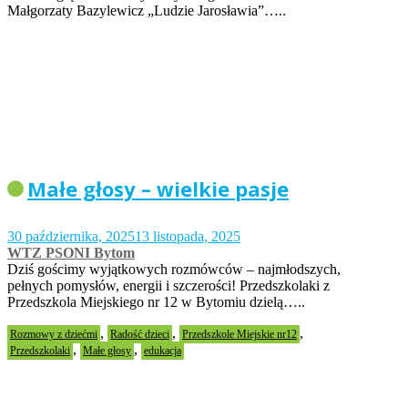
Małgorzaty Bazylewicz „Ludzie Jarosławia”…..
Małe głosy – wielkie pasje
30 października, 2025
13 listopada, 2025
WTZ PSONI Bytom
Dziś gościmy wyjątkowych rozmówców – najmłodszych,
pełnych pomysłów, energii i szczerości! Przedszkolaki z
Przedszkola Miejskiego nr 12 w Bytomiu dzielą…..
,
,
,
Rozmowy z dziećmi
Radość dzieci
Przedszkole Miejskie nr12
,
,
Przedszkolaki
Małe głosy
edukacja