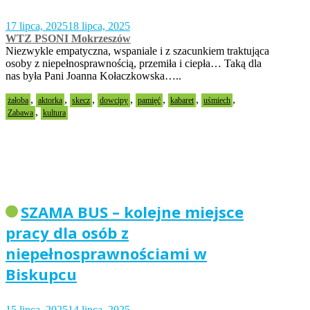
17 lipca, 2025
18 lipca, 2025
WTZ PSONI Mokrzeszów
Niezwykle empatyczna, wspaniale i z szacunkiem traktująca
osoby z niepełnosprawnością, przemiła i ciepła… Taką dla
nas była Pani Joanna Kołaczkowska…..
,
,
,
,
,
,
,
żałoba
aktorka
skecz
dowcipy
pamięć
kabaret
uśmiech
,
Zabawa
kultura
SZAMA BUS – kolejne miejsce
pracy dla osób z
niepełnosprawnościami w
Biskupcu
15 lipca, 2025
14 lipca, 2025