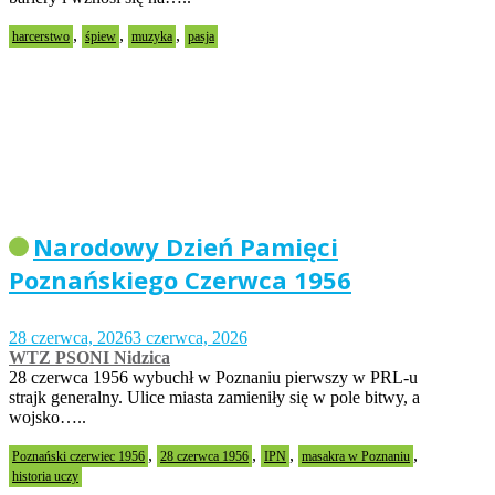
,
,
,
harcerstwo
śpiew
muzyka
pasja
Narodowy Dzień Pamięci
Poznańskiego Czerwca 1956
28 czerwca, 2026
3 czerwca, 2026
WTZ PSONI Nidzica
28 czerwca 1956 wybuchł w Poznaniu pierwszy w PRL-u
strajk generalny. Ulice miasta zamieniły się w pole bitwy, a
wojsko…..
,
,
,
,
Poznański czerwiec 1956
28 czerwca 1956
IPN
masakra w Poznaniu
historia uczy