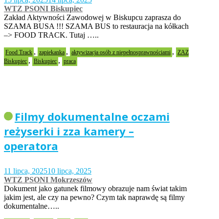
WTZ PSONI Biskupiec
Zakład Aktywności Zawodowej w Biskupcu zaprasza do
SZAMA BUSA !!! SZAMA BUS to restauracja na kółkach
–> FOOD TRACK. Tutaj …..
,
,
,
Food Track
zapiekanka
aktywizacja osób z niepełnosprawnościami
ZAZ
,
,
Biskupiec
Biskupiec
praca
Filmy dokumentalne oczami
reżyserki i zza kamery –
operatora
11 lipca, 2025
10 lipca, 2025
WTZ PSONI Mokrzeszów
Dokument jako gatunek filmowy obrazuje nam świat takim
jakim jest, ale czy na pewno? Czym tak naprawdę są filmy
dokumentalne…..