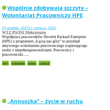
Wspólnie zdobywają szczyty –
Wolontariat Pracowniczy HPE
19 grudnia, 2025
11 czerwca, 2026
WTZ PSONI Mokrzeszów
Współpraca pracowników Hewlett Packard Enterprise
(HPE) z programem „Łączą nas góry” to przykład
aktywnego wolontariatu pracowniczego wspierającego
osoby z niepełnosprawnościami. Pracownicy i
pracowniczki…..
,
,
,
góry
wolontariat
pomoc
wsparcie
„Annuszka” – życie w ruchu