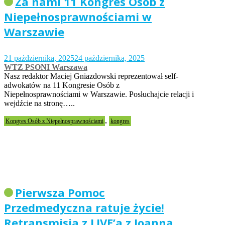
Za nami 11 Kongres Osób z
Niepełnosprawnościami w
Warszawie
21 października, 2025
24 października, 2025
WTZ PSONI Warszawa
Nasz redaktor Maciej Gniazdowski reprezentował self-
adwokatów na 11 Kongresie Osób z
Niepełnosprawnościami w Warszawie. Posłuchajcie relacji i
wejdźcie na stronę…..
,
Kongres Osób z Niepełnosprawnościami
kongres
Pierwsza Pomoc
Przedmedyczna ratuje życie!
Retransmisja z LIVE’a z Joanną