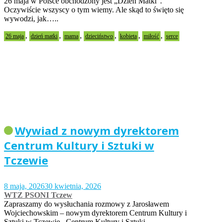
26 maja w Polsce obchodzony jest „Dzień Matki”.
Oczywiście wszyscy o tym wiemy. Ale skąd to święto się
wywodzi, jak…..
,
,
,
,
,
,
26 maja
dzień matki
mama
dzieciństwo
kobieta
miłość
serce
Wywiad z nowym dyrektorem
Centrum Kultury i Sztuki w
Tczewie
8 maja, 2026
30 kwietnia, 2026
WTZ PSONI Tczew
Zapraszamy do wysłuchania rozmowy z Jarosławem
Wojciechowskim – nowym dyrektorem Centrum Kultury i
Sztuki w Tczewie. Centrum Kultury i Sztuki…..