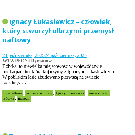
Ignacy Łukasiewicz – człowiek,
który stworzył olbrzymi przemysł
naftowy
24 października, 2025
24 października, 2025
WTZ PSONI Rymanów
Bóbrka, to niewielka miejscowość w województwie
podkarpackim, którą kojarzymy z Ignacym Łukasiewiczem.
W pobliskim lesie zbudowano pierwszą na świecie
kopalnię…..
,
,
,
,
ropa naftowa
przemysł naftowy
Ignacy Łukasiewicz
lampa naftowa
,
Bóbrka
muzeum