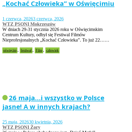
„Kochać Człowieka” w Oświęcimiu
1 czerwca, 2026
3 czerwca, 2026
WTZ PSONI Mokrzeszów
W dniach 29-31 stycznia 2026 roku w Oświęcimskim
Centrum Kultury, odbył się Festiwal Filmów
Nieprofesjonalnych „Kochać Człowieka”. To już 22……
,
,
,
oświęcim
festiwal
Film
człowiek
26 maja…i wszystko w Polsce
jasne! A w innych krajach?
25 maja, 2026
30 kwietnia, 2026
WTZ PSONI Żory