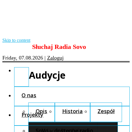
Skip to content
Słuchaj Radia Sovo
Friday, 07.08.2026
|
Zaloguj
Audycje
O nas
Opis
Historia
Zespół
Projekty
Fundacja Pro Cultura
SoVo – dostępne radio