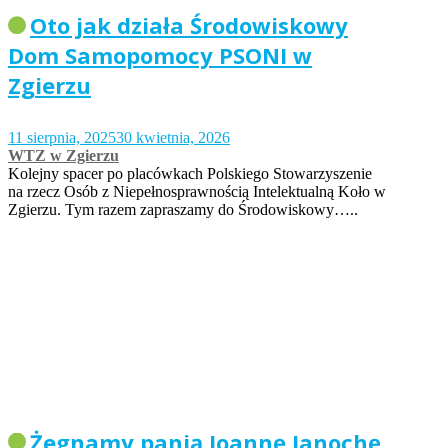
Oto jak działa Środowiskowy
Dom Samopomocy PSONI w
Zgierzu
11 sierpnia, 2025
30 kwietnia, 2026
WTZ w Zgierzu
Kolejny spacer po placówkach Polskiego Stowarzyszenie
na rzecz Osób z Niepełnosprawnością Intelektualną Koło w
Zgierzu. Tym razem zapraszamy do Środowiskowy…..
Żegnamy panią Joannę Janochę