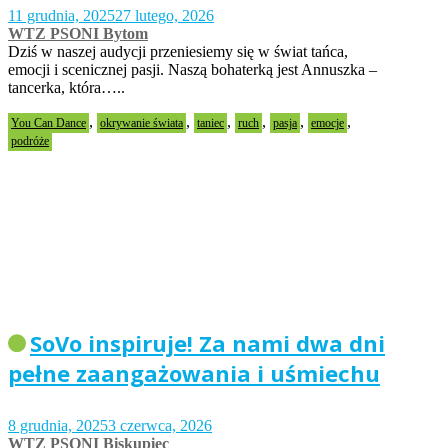
11 grudnia, 2025
27 lutego, 2026
WTZ PSONI Bytom
Dziś w naszej audycji przeniesiemy się w świat tańca,
emocji i scenicznej pasji. Naszą bohaterką jest Annuszka –
tancerka, która…..
,
,
,
,
,
,
You Can Dance
okrywanie świata
taniec
ruch
pasja
emocje
podróże
SoVo inspiruje! Za nami dwa dni
pełne zaangażowania i uśmiechu
8 grudnia, 2025
3 czerwca, 2026
WTZ PSONI Biskupiec