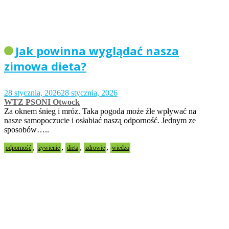
Jak powinna wyglądać nasza
zimowa dieta?
28 stycznia, 2026
28 stycznia, 2026
WTZ PSONI Otwock
Za oknem śnieg i mróz. Taka pogoda może źle wpływać na
nasze samopoczucie i osłabiać naszą odporność. Jednym ze
sposobów…..
,
,
,
,
odporność
żywienie
dieta
zdrowie
wiedza