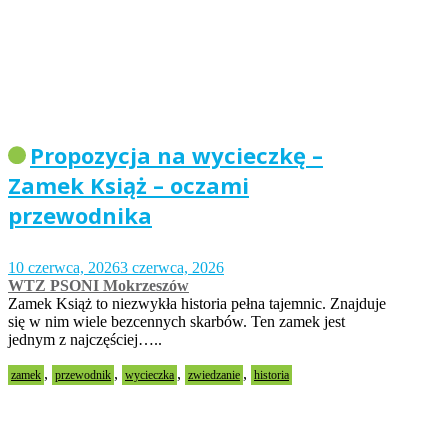
Propozycja na wycieczkę –
Zamek Książ – oczami
przewodnika
10 czerwca, 2026
3 czerwca, 2026
WTZ PSONI Mokrzeszów
Zamek Książ to niezwykła historia pełna tajemnic. Znajduje
się w nim wiele bezcennych skarbów. Ten zamek jest
jednym z najczęściej…..
,
,
,
,
zamek
przewodnik
wycieczka
zwiedzanie
historia