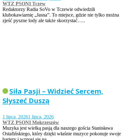
WTZ PSONI Tczew
Redaktorzy Radia SoVo w Tczewie odwiedzili
klubokawiarnię „Jasna”. To miejsce, gdzie nie tylko można
zjeść pyszne lody ale także skorzystać…..
Siła Pasji – Widzieć Sercem,
Słyszeć Duszą
1 lipca, 2026
1 lipca, 2026
WTZ PSONI Mokrzeszów
Muzyka jest wielką pasją dla naszego gościa Stanisława
Ostafińskiego, który dzięki właśnie muzyce pokonuje swoje
bariery i wznosi się na…..