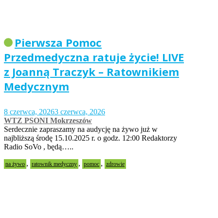
Pierwsza Pomoc
Przedmedyczna ratuje życie! LIVE
z Joanną Traczyk – Ratownikiem
Medycznym
8 czerwca, 2026
3 czerwca, 2026
WTZ PSONI Mokrzeszów
Serdecznie zapraszamy na audycję na żywo już w
najbliższą środę 15.10.2025 r. o godz. 12:00 Redaktorzy
Radio SoVo , będą…..
,
,
,
na żywo
ratownik medyczny
pomoc
zdrowie