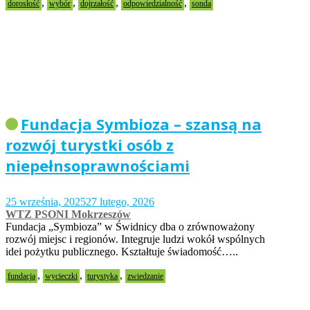
,
,
,
,
dorosłość
wybór
dojrzałość
odpowiedzialność
sonda
Fundacja Symbioza – szansą na
rozwój turystki osób z
niepełnsoprawnościami
25 września, 2025
27 lutego, 2026
WTZ PSONI Mokrzeszów
Fundacja „Symbioza” w Świdnicy dba o zrównoważony
rozwój miejsc i regionów. Integruje ludzi wokół wspólnych
idei pożytku publicznego. Kształtuje świadomość…..
,
,
,
fundacja
wycieczki
turystyka
zwiedzanie