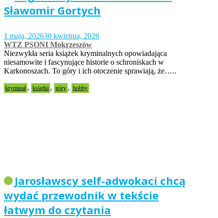
Sławomir Gortych
1 maja, 2026
30 kwietnia, 2026
WTZ PSONI Mokrzeszów
Niezwykła seria książek kryminalnych opowiadająca
niesamowite i fascynujące historie o schroniskach w
Karkonoszach. To góry i ich otoczenie sprawiają, że…..
,
,
,
kryminał
książki
góry
hobby
Jarosławscy self-adwokaci chcą
wydać przewodnik w tekście
łatwym do czytania