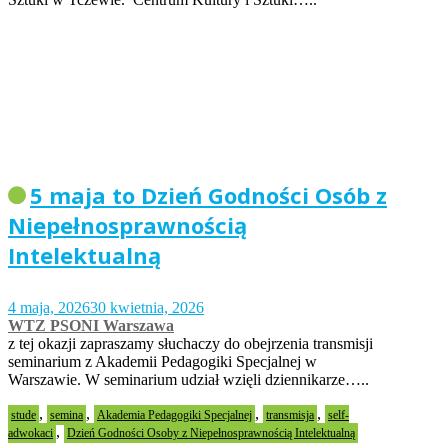
5 maja to Dzień Godności Osób z
Niepełnosprawnością
Intelektualną
4 maja, 2026
30 kwietnia, 2026
WTZ PSONI Warszawa
z tej okazji zapraszamy słuchaczy do obejrzenia transmisji
seminarium z Akademii Pedagogiki Specjalnej w
Warszawie. W seminarium udział wzięli dziennikarze…..
,
,
,
,
stude
semina
Akademia Pedagogiki Specjalnej
transmisja
self-
,
adwokaci
Dzień Godności Osoby z Niepełnosprawnością Intelektualną