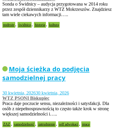
Sonda o Świdnicy – audycja przygotowana w 2014 roku
przez zespół dziennikarzy z WTZ Mokrzeszów. Znajdziesz
tam wiele ciekawych informacji…..
,
,
,
podroże
świdnica
historia
kultura
Moja ścieżka do podjęcia
samodzielnej pracy
30 kwietnia, 2026
30 kwietnia, 2026
WTZ PSONI Biskupiec
Praca daje poczucie sensu, niezależności i satysfakcji. Dla
osób z niepełnosprawnością to często także krok w stronę
większej samodzielności i…..
,
,
,
,
ZAZ
samodzielność
zatrudnienie
self adwokaci
praca