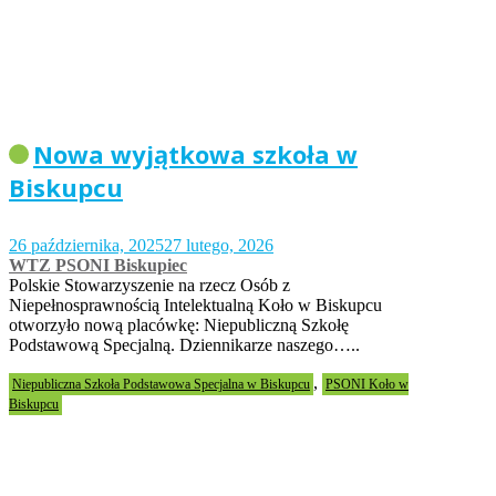
Nowa wyjątkowa szkoła w
Biskupcu
26 października, 2025
27 lutego, 2026
WTZ PSONI Biskupiec
Polskie Stowarzyszenie na rzecz Osób z
Niepełnosprawnością Intelektualną Koło w Biskupcu
otworzyło nową placówkę: Niepubliczną Szkołę
Podstawową Specjalną. Dziennikarze naszego…..
,
Niepubliczna Szkoła Podstawowa Specjalna w Biskupcu
PSONI Koło w
Biskupcu