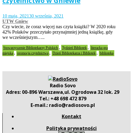
czytelnictwo w Gniewie
10 maja, 2021
30 września, 2021
UTW Gniew
Czy wiecie, że coraz więcej nas czyta książki? W 2020 roku
42% Polaków przeczytało przynajmniej jedną książkę, gdy
we wcześniejszym…..
,
,
Stowarzyszenie Bibliotekarzy Polskich
Tydzień Bibliotek
literacka gra
,
,
,
miejska
promocja czytelnictwa
Dzień Bibliotekarza i Bibliotek
biblioteka
Radio Sovo
Adres: 00-896 Warszawa,ul. Ogrodowa 32 lok. 29
Tel.: +48 698 472 879
E-mail.: radio@radiosovo.pl
Kontakt
Polityka prywatności