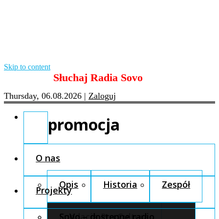
Skip to content
Słuchaj Radia Sovo
Thursday, 06.08.2026
|
Zaloguj
promocja
O nas
Opis
Historia
Zespół
Projekty
Fundacja Pro Cultura
SoVo – dostępne radio