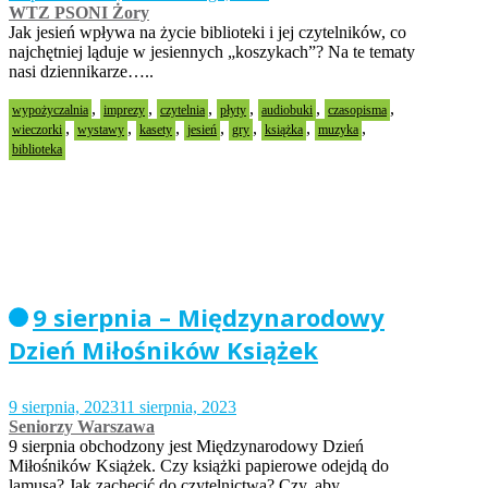
WTZ PSONI Żory
Jak jesień wpływa na życie biblioteki i jej czytelników, co
najchętniej ląduje w jesiennych „koszykach”? Na te tematy
nasi dziennikarze…..
,
,
,
,
,
,
wypożyczalnia
imprezy
czytelnia
płyty
audiobuki
czasopisma
,
,
,
,
,
,
,
wieczorki
wystawy
kasety
jesień
gry
książka
muzyka
biblioteka
9 sierpnia – Międzynarodowy
Dzień Miłośników Książek
9 sierpnia, 2023
11 sierpnia, 2023
Seniorzy Warszawa
9 sierpnia obchodzony jest Międzynarodowy Dzień
Miłośników Książek. Czy książki papierowe odejdą do
lamusa? Jak zachęcić do czytelnictwa? Czy, aby…..