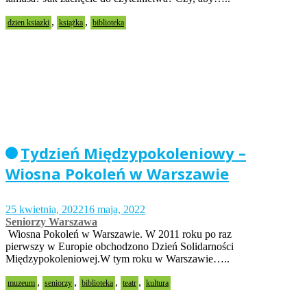
,
,
dzien ksiazki
książka
biblioteka
Tydzień Międzypokoleniowy –
Wiosna Pokoleń w Warszawie
25 kwietnia, 2022
16 maja, 2022
Seniorzy Warszawa
Wiosna Pokoleń w Warszawie. W 2011 roku po raz
pierwszy w Europie obchodzono Dzień Solidarności
Międzypokoleniowej.W tym roku w Warszawie…..
,
,
,
,
muzeum
seniorzy
biblioteka
teatr
kultura