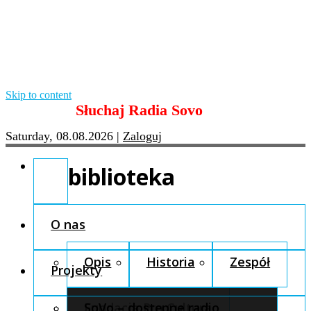
Skip to content
Słuchaj Radia Sovo
Saturday, 08.08.2026
|
Zaloguj
biblioteka
O nas
Opis
Historia
Zespół
Projekty
Fundacja Pro Cultura
SoVo – dostępne radio