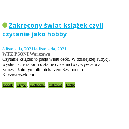
Zakręcony świat książek czyli
czytanie jako hobby
8 listopada, 2021
14 listopada, 2021
WTZ PSONI Warszawa
Czytanie książek to pasja wielu osób. W dzisiejszej audycji
wysłuchacie raportu o stanie czytelnictwa, wywiadu z
zaprzyjaźnionym bibliotekarzem Szymonem
Kaczmarczykiem…..
,
,
,
,
e-book
książki
audiobook
biblioteka
hobby