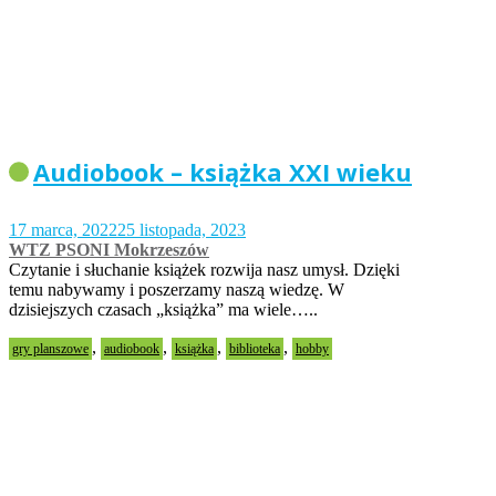
Audiobook – książka XXI wieku
17 marca, 2022
25 listopada, 2023
WTZ PSONI Mokrzeszów
Czytanie i słuchanie książek rozwija nasz umysł. Dzięki
temu nabywamy i poszerzamy naszą wiedzę. W
dzisiejszych czasach „książka” ma wiele…..
,
,
,
,
gry planszowe
audiobook
książka
biblioteka
hobby