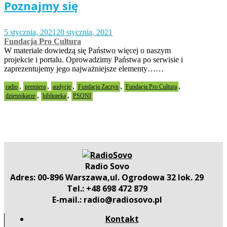
Poznajmy się
5 stycznia, 2021
20 stycznia, 2021
Fundacja Pro Cultura
W materiale dowiedzą się Państwo więcej o naszym
projekcie i portalu. Oprowadzimy Państwa po serwisie i
zaprezentujemy jego najważniejsze elementy……
,
,
,
,
,
radio
premiera
audycje
Fundacja Zaczyn
Fundacja Pro Cultura
,
,
dziennikarze
biblioteka
PSONI
Radio Sovo
Adres: 00-896 Warszawa,ul. Ogrodowa 32 lok. 29
Tel.: +48 698 472 879
E-mail.: radio@radiosovo.pl
Kontakt