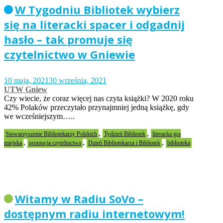
W Tygodniu Bibliotek wybierz
się na literacki spacer i odgadnij
hasło – tak promuje się
czytelnictwo w Gniewie
10 maja, 2021
30 września, 2021
UTW Gniew
Czy wiecie, że coraz więcej nas czyta książki? W 2020 roku
42% Polaków przeczytało przynajmniej jedną książkę, gdy
we wcześniejszym…..
,
,
Stowarzyszenie Bibliotekarzy Polskich
Tydzień Bibliotek
literacka gra
,
,
,
miejska
promocja czytelnictwa
Dzień Bibliotekarza i Bibliotek
biblioteka
Witamy w Radiu SoVo –
dostępnym radiu internetowym!