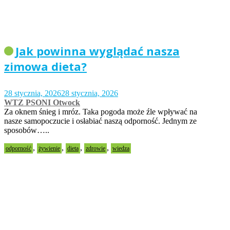
Jak powinna wyglądać nasza
zimowa dieta?
28 stycznia, 2026
28 stycznia, 2026
WTZ PSONI Otwock
Za oknem śnieg i mróz. Taka pogoda może źle wpływać na
nasze samopoczucie i osłabiać naszą odporność. Jednym ze
sposobów…..
,
,
,
,
odporność
żywienie
dieta
zdrowie
wiedza