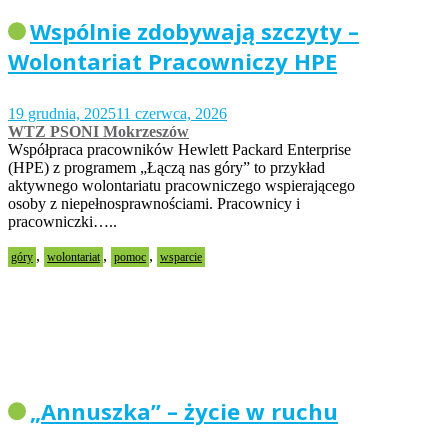
Wspólnie zdobywają szczyty –
Wolontariat Pracowniczy HPE
19 grudnia, 2025
11 czerwca, 2026
WTZ PSONI Mokrzeszów
Współpraca pracowników Hewlett Packard Enterprise
(HPE) z programem „Łączą nas góry” to przykład
aktywnego wolontariatu pracowniczego wspierającego
osoby z niepełnosprawnościami. Pracownicy i
pracowniczki…..
,
,
,
góry
wolontariat
pomoc
wsparcie
„Annuszka” – życie w ruchu