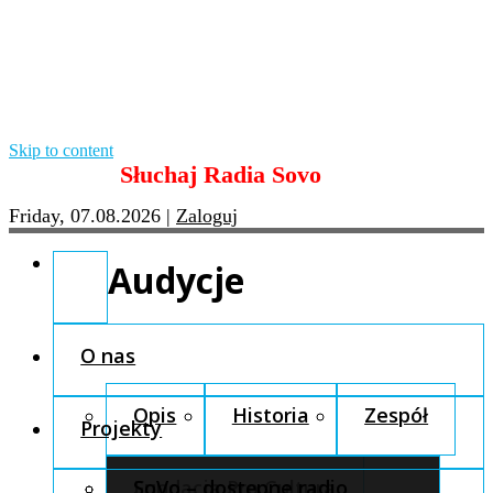
Skip to content
Słuchaj Radia Sovo
Friday, 07.08.2026
|
Zaloguj
Audycje
O nas
Opis
Historia
Zespół
Projekty
Fundacja Pro Cultura
SoVo – dostępne radio