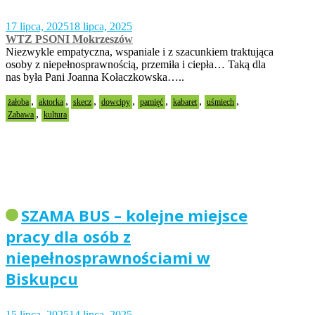
17 lipca, 2025
18 lipca, 2025
WTZ PSONI Mokrzeszów
Niezwykle empatyczna, wspaniale i z szacunkiem traktująca
osoby z niepełnosprawnością, przemiła i ciepła… Taką dla
nas była Pani Joanna Kołaczkowska…..
,
,
,
,
,
,
,
żałoba
aktorka
skecz
dowcipy
pamięć
kabaret
uśmiech
,
Zabawa
kultura
SZAMA BUS – kolejne miejsce
pracy dla osób z
niepełnosprawnościami w
Biskupcu
15 lipca, 2025
14 lipca, 2025