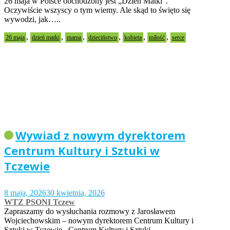
26 maja w Polsce obchodzony jest „Dzień Matki”.
Oczywiście wszyscy o tym wiemy. Ale skąd to święto się
wywodzi, jak…..
,
,
,
,
,
,
26 maja
dzień matki
mama
dzieciństwo
kobieta
miłość
serce
Wywiad z nowym dyrektorem
Centrum Kultury i Sztuki w
Tczewie
8 maja, 2026
30 kwietnia, 2026
WTZ PSONI Tczew
Zapraszamy do wysłuchania rozmowy z Jarosławem
Wojciechowskim – nowym dyrektorem Centrum Kultury i
Sztuki w Tczewie. Centrum Kultury i Sztuki…..