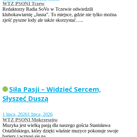
WTZ PSONI Tczew
Redaktorzy Radia SoVo w Tczewie odwiedzili
klubokawiarnię „Jasna”. To miejsce, gdzie nie tylko można
zjeść pyszne lody ale także skorzystać…..
Siła Pasji – Widzieć Sercem,
Słyszeć Duszą
1 lipca, 2026
1 lipca, 2026
WTZ PSONI Mokrzeszów
Muzyka jest wielką pasją dla naszego gościa Stanisława
Ostafińskiego, który dzięki właśnie muzyce pokonuje swoje
bariery i wznosi się na…..