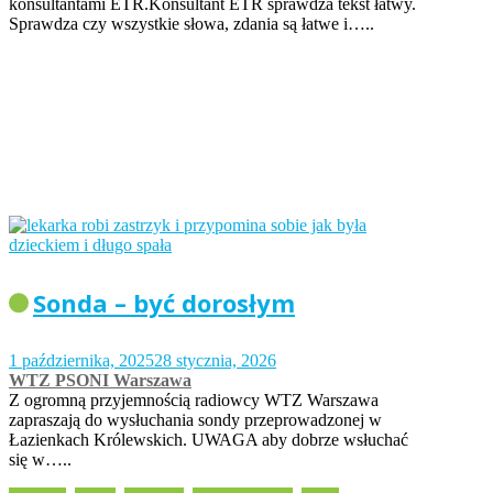
konsultantami ETR.Konsultant ETR sprawdza tekst łatwy.
Sprawdza czy wszystkie słowa, zdania są łatwe i…..
Sonda – być dorosłym
1 października, 2025
28 stycznia, 2026
WTZ PSONI Warszawa
Z ogromną przyjemnością radiowcy WTZ Warszawa
zapraszają do wysłuchania sondy przeprowadzonej w
Łazienkach Królewskich. UWAGA aby dobrze wsłuchać
się w…..