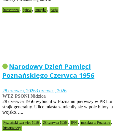
,
,
,
harcerstwo
śpiew
muzyka
pasja
Narodowy Dzień Pamięci
Poznańskiego Czerwca 1956
28 czerwca, 2026
3 czerwca, 2026
WTZ PSONI Nidzica
28 czerwca 1956 wybuchł w Poznaniu pierwszy w PRL-u
strajk generalny. Ulice miasta zamieniły się w pole bitwy, a
wojsko…..
,
,
,
,
Poznański czerwiec 1956
28 czerwca 1956
IPN
masakra w Poznaniu
historia uczy