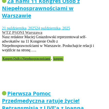
Za nami 11 Kongres Osób z
Niepełnosprawnościami w
Warszawie
21 października, 2025
24 października, 2025
WTZ PSONI Warszawa
Nasz redaktor Maciej Gniazdowski reprezentował self-
adwokatów na 11 Kongresie Osób z
Niepełnosprawnościami w Warszawie. Posłuchajcie relacji i
wejdźcie na stronę…..
,
Kongres Osób z Niepełnosprawnościami
kongres
Pierwsza Pomoc
Przedmedyczna ratuje życie!
Retransmisja z LIVE’a z Joanną