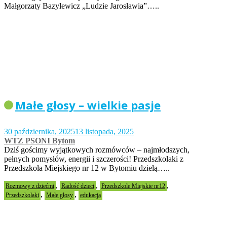
Małgorzaty Bazylewicz „Ludzie Jarosławia”…..
Małe głosy – wielkie pasje
30 października, 2025
13 listopada, 2025
WTZ PSONI Bytom
Dziś gościmy wyjątkowych rozmówców – najmłodszych,
pełnych pomysłów, energii i szczerości! Przedszkolaki z
Przedszkola Miejskiego nr 12 w Bytomiu dzielą…..
,
,
,
Rozmowy z dziećmi
Radość dzieci
Przedszkole Miejskie nr12
,
,
Przedszkolaki
Małe głosy
edukacja