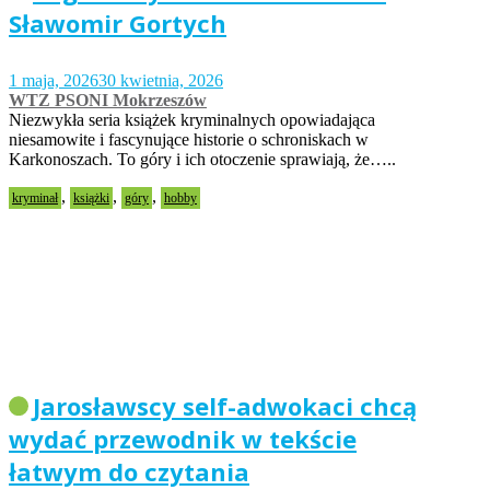
Sławomir Gortych
1 maja, 2026
30 kwietnia, 2026
WTZ PSONI Mokrzeszów
Niezwykła seria książek kryminalnych opowiadająca
niesamowite i fascynujące historie o schroniskach w
Karkonoszach. To góry i ich otoczenie sprawiają, że…..
,
,
,
kryminał
książki
góry
hobby
Jarosławscy self-adwokaci chcą
wydać przewodnik w tekście
łatwym do czytania