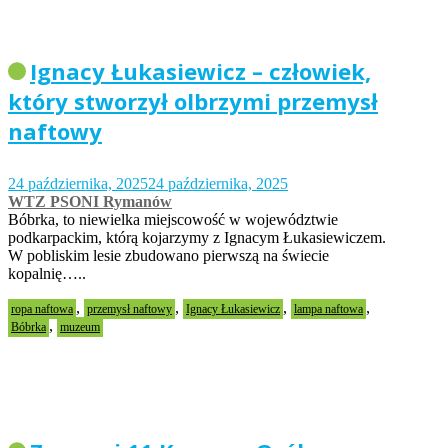
Ignacy Łukasiewicz – człowiek,
który stworzył olbrzymi przemysł
naftowy
24 października, 2025
24 października, 2025
WTZ PSONI Rymanów
Bóbrka, to niewielka miejscowość w województwie
podkarpackim, którą kojarzymy z Ignacym Łukasiewiczem.
W pobliskim lesie zbudowano pierwszą na świecie
kopalnię…..
,
,
,
,
ropa naftowa
przemysł naftowy
Ignacy Łukasiewicz
lampa naftowa
,
Bóbrka
muzeum