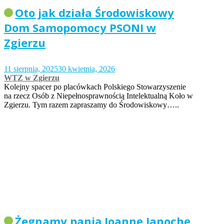
Oto jak działa Środowiskowy
Dom Samopomocy PSONI w
Zgierzu
11 sierpnia, 2025
30 kwietnia, 2026
WTZ w Zgierzu
Kolejny spacer po placówkach Polskiego Stowarzyszenie
na rzecz Osób z Niepełnosprawnością Intelektualną Koło w
Zgierzu. Tym razem zapraszamy do Środowiskowy…..
Żegnamy panią Joannę Janochę