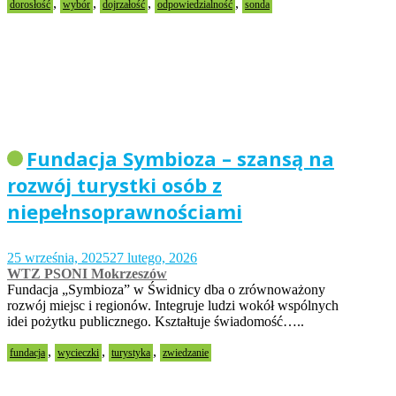
,
,
,
,
dorosłość
wybór
dojrzałość
odpowiedzialność
sonda
Fundacja Symbioza – szansą na
rozwój turystki osób z
niepełnsoprawnościami
25 września, 2025
27 lutego, 2026
WTZ PSONI Mokrzeszów
Fundacja „Symbioza” w Świdnicy dba o zrównoważony
rozwój miejsc i regionów. Integruje ludzi wokół wspólnych
idei pożytku publicznego. Kształtuje świadomość…..
,
,
,
fundacja
wycieczki
turystyka
zwiedzanie