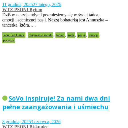
11 grudnia, 2025
27 lutego, 2026
WTZ PSONI Bytom
Dziś w naszej audycji przeniesiemy się w świat tańca,
emocji i scenicznej pasji. Naszą bohaterką jest Annuszka –
tancerka, która…..
,
,
,
,
,
,
You Can Dance
okrywanie świata
taniec
ruch
pasja
emocje
podróże
SoVo inspiruje! Za nami dwa dni
pełne zaangażowania i uśmiechu
8 grudnia, 2025
3 czerwca, 2026
WTZ PSONI Biskupiec