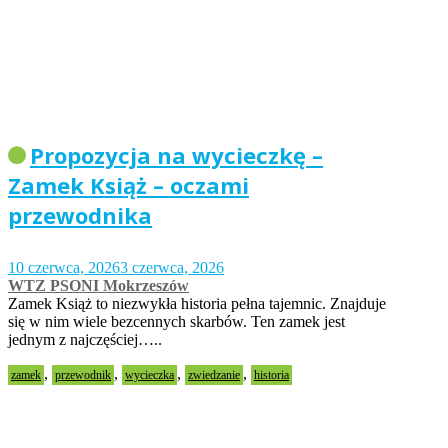
Propozycja na wycieczkę –
Zamek Książ – oczami
przewodnika
10 czerwca, 2026
3 czerwca, 2026
WTZ PSONI Mokrzeszów
Zamek Książ to niezwykła historia pełna tajemnic. Znajduje
się w nim wiele bezcennych skarbów. Ten zamek jest
jednym z najczęściej…..
,
,
,
,
zamek
przewodnik
wycieczka
zwiedzanie
historia