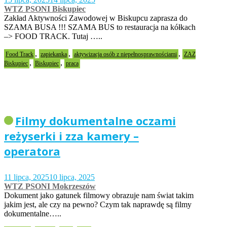
WTZ PSONI Biskupiec
Zakład Aktywności Zawodowej w Biskupcu zaprasza do
SZAMA BUSA !!! SZAMA BUS to restauracja na kółkach
–> FOOD TRACK. Tutaj …..
,
,
,
Food Track
zapiekanka
aktywizacja osób z niepełnosprawnościami
ZAZ
,
,
Biskupiec
Biskupiec
praca
Filmy dokumentalne oczami
reżyserki i zza kamery –
operatora
11 lipca, 2025
10 lipca, 2025
WTZ PSONI Mokrzeszów
Dokument jako gatunek filmowy obrazuje nam świat takim
jakim jest, ale czy na pewno? Czym tak naprawdę są filmy
dokumentalne…..