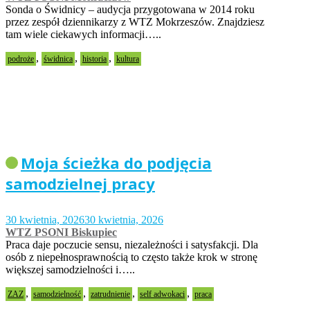
Sonda o Świdnicy – audycja przygotowana w 2014 roku
przez zespół dziennikarzy z WTZ Mokrzeszów. Znajdziesz
tam wiele ciekawych informacji…..
,
,
,
podroże
świdnica
historia
kultura
Moja ścieżka do podjęcia
samodzielnej pracy
30 kwietnia, 2026
30 kwietnia, 2026
WTZ PSONI Biskupiec
Praca daje poczucie sensu, niezależności i satysfakcji. Dla
osób z niepełnosprawnością to często także krok w stronę
większej samodzielności i…..
,
,
,
,
ZAZ
samodzielność
zatrudnienie
self adwokaci
praca