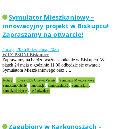
Symulator Mieszkaniowy –
innowacyjny projekt w Biskupcu!
Zapraszamy na otwarcie!
4 maja, 2026
30 kwietnia, 2026
WTZ PSONI Biskupiec
Zapraszamy na bardzo ważne spotkanie w Biskupcu. W
piątek 24 maja o godzinie 11:00 odbędzie się otwarcie
Symulatora Mieszkaniowego oraz…..
,
,
,
Rotary
Rotary Club Olsztyn Varmia
Symulator Mieszkaniowy
,
,
,
,
samostanowienie
innowacje
samodzielność
seminarium
,
samodzielneżycie
self adwokaci
Zagubiony w Karkonoszach –