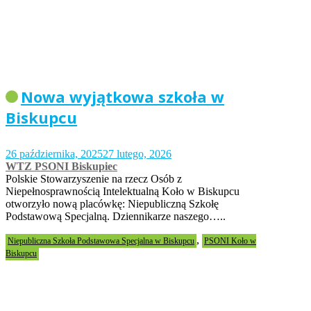
Nowa wyjątkowa szkoła w
Biskupcu
26 października, 2025
27 lutego, 2026
WTZ PSONI Biskupiec
Polskie Stowarzyszenie na rzecz Osób z
Niepełnosprawnością Intelektualną Koło w Biskupcu
otworzyło nową placówkę: Niepubliczną Szkołę
Podstawową Specjalną. Dziennikarze naszego…..
,
Niepubliczna Szkoła Podstawowa Specjalna w Biskupcu
PSONI Koło w
Biskupcu