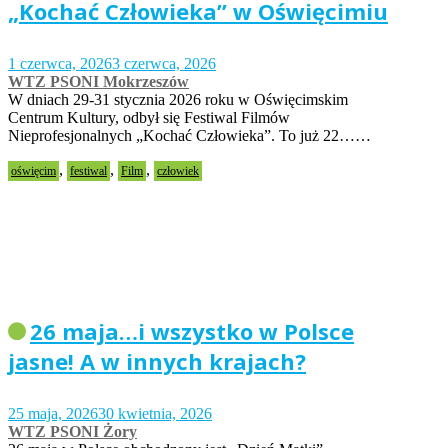
„Kochać Człowieka” w Oświęcimiu
1 czerwca, 2026
3 czerwca, 2026
WTZ PSONI Mokrzeszów
W dniach 29-31 stycznia 2026 roku w Oświęcimskim
Centrum Kultury, odbył się Festiwal Filmów
Nieprofesjonalnych „Kochać Człowieka”. To już 22……
,
,
,
oświęcim
festiwal
Film
człowiek
26 maja…i wszystko w Polsce
jasne! A w innych krajach?
25 maja, 2026
30 kwietnia, 2026
WTZ PSONI Żory