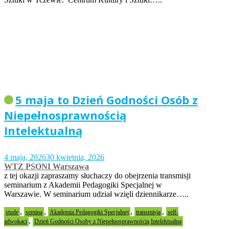
5 maja to Dzień Godności Osób z
Niepełnosprawnością
Intelektualną
4 maja, 2026
30 kwietnia, 2026
WTZ PSONI Warszawa
z tej okazji zapraszamy słuchaczy do obejrzenia transmisji
seminarium z Akademii Pedagogiki Specjalnej w
Warszawie. W seminarium udział wzięli dziennikarze…..
,
,
,
,
stude
semina
Akademia Pedagogiki Specjalnej
transmisja
self-
,
adwokaci
Dzień Godności Osoby z Niepełnosprawnością Intelektualną