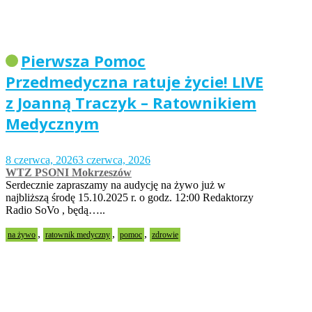
Pierwsza Pomoc
Przedmedyczna ratuje życie! LIVE
z Joanną Traczyk – Ratownikiem
Medycznym
8 czerwca, 2026
3 czerwca, 2026
WTZ PSONI Mokrzeszów
Serdecznie zapraszamy na audycję na żywo już w
najbliższą środę 15.10.2025 r. o godz. 12:00 Redaktorzy
Radio SoVo , będą…..
,
,
,
na żywo
ratownik medyczny
pomoc
zdrowie