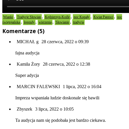
,
,
,
,
,
Wianki
Tradycje Słowian
Kędzierzyn-Koźle
noc Kupały
Kwiat Paproci
noc
,
,
,
,
świętojańska
legendy
wierzenia
Słowianie
tradycja
Komentarze (5)
MICHAŁ g
28 czerwca, 2022 o 09:39
fajna audycja
Kamila Żory
28 czerwca, 2022 o 12:38
Super adycja
MARCIN FALEWSKI
1 lipca, 2022 o 16:04
Impreza wspaniała ludzie doskonale się bawili
Zbyszek
3 lipca, 2022 o 10:05
Ta audycja nam się podobała jest bardzo ciekawa.