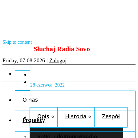
Skip to content
Słuchaj Radia Sovo
Friday, 07.08.2026
|
Zaloguj
28 czerwca, 2022
O nas
Opis
Historia
Zespół
Projekty
Fundacja Pro Cultura
SoVo – dostępne radio