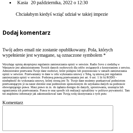
Kasia
20 października, 2022 o 12:30
Chciałabym kiedyś wziąć udział w takiej impezie
Dodaj komentarz
Twój adres email nie zostanie opublikowany. Pola, których
wypełnienie jest wymagane, są oznaczone symbolem
*
Wysyłając opinię akceptujesz regulamin zamieszczania opinii w serwisie. Radio Sovo z siedzibą w
Warszawie jest administratorem Twoich danych osobowych dla celów związanych z korzystaniem z serwisu.
Administrator przetwarza Twoje dane osobowe, które podajesz lub pozostawiasz w ramach zamieszczania
opinii w serwisie. Przetwarzamy te dane w celu wykonania umowy z Tobą, tą umową jest regulamin
zamieszczania opinii w serwisie. Podstawą prawną przetwarzania jest art. 6 ust. 1 lit b) RODO -
niezbędność do wykonania umowy, której stroną jest Ty. Twoje dane możemy przekazywać podmiotom
przetwarzającym je na nasze zlecenie oraz podmiotom uprawnionym do uzyskania danych na podstawie
obowiązującego prawa. Masz prawo m.in. do żądania dostępu do danych, sprostowania, usunięcia lub
ograniczenia ich przetwarzania. Prawa te oraz sposób ich realizacji opisaliśmy w polityce prywatności. Tam
też znajdziesz informacje jak zakomunikować nam Twoją wolę skorzystania z tych praw.
Komentarz