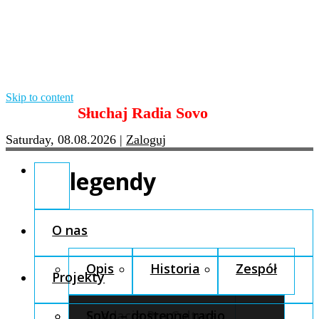
Skip to content
Słuchaj Radia Sovo
Saturday, 08.08.2026
|
Zaloguj
legendy
O nas
Opis
Historia
Zespół
Projekty
Fundacja Pro Cultura
SoVo – dostępne radio