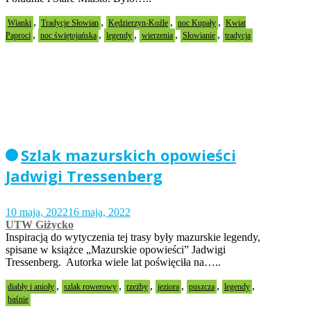
,
,
,
,
Wianki
Tradycje Słowian
Kędzierzyn-Koźle
noc Kupały
Kwiat
,
,
,
,
,
Paproci
noc świętojańska
legendy
wierzenia
Słowianie
tradycja
Szlak mazurskich opowieści
Jadwigi Tressenberg
10 maja, 2022
16 maja, 2022
UTW Giżycko
Inspiracją do wytyczenia tej trasy były mazurskie legendy,
spisane w książce „Mazurskie opowieści” Jadwigi
Tressenberg. Autorka wiele lat poświęciła na…..
,
,
,
,
,
,
diabły i anioły
szlak rowerowy
rzeżby
jeziora
puszcza
legendy
baśnie