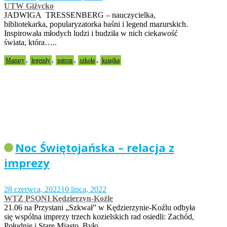
UTW Giżycko
JADWIGA TRESSENBERG – nauczycielka,
bibliotekarka, popularyzatorka baśni i legend mazurskich.
Inspirowała młodych ludzi i budziła w nich ciekawość
świata, która…..
,
,
,
,
Mazury
legendy
patron
szkoła
książka
Noc Świętojańska – relacja z
imprezy
28 czerwca, 2022
10 lipca, 2022
WTZ PSONI Kędzierzyn-Koźle
21.06 na Przystani „Szkwał” w Kędzierzynie-Koźlu odbyła
się wspólna imprezy trzech kozielskich rad osiedli: Zachód,
Południe i Stare Miasto. Było…..