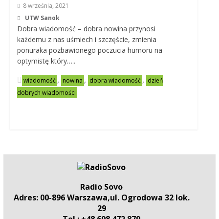
8 września, 2021
UTW Sanok
Dobra wiadomość – dobra nowina przynosi
każdemu z nas uśmiech i szczęście, zmienia
ponuraka pozbawionego poczucia humoru na
optymistę który…..
,
,
,
wiadomość
nowina
dobra wiadomość
dzień
dobrych wiadomości
Radio Sovo
Adres: 00-896 Warszawa,ul. Ogrodowa 32 lok.
29