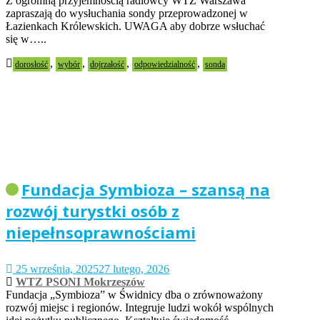
Z ogromną przyjemnością radiowcy WTZ Warszawa
zapraszają do wysłuchania sondy przeprowadzonej w
Łazienkach Królewskich. UWAGA aby dobrze wsłuchać
się w…..
,
,
,
,
dorosłość
wybór
dojrzałość
odpowiedzialność
sonda
Fundacja Symbioza – szansą na
rozwój turystki osób z
niepełnsoprawnościami
25 września, 2025
27 lutego, 2026
WTZ PSONI Mokrzeszów
Fundacja „Symbioza” w Świdnicy dba o zrównoważony
rozwój miejsc i regionów. Integruje ludzi wokół wspólnych