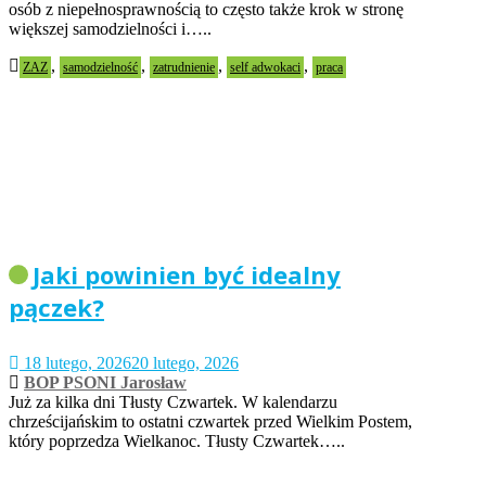
osób z niepełnosprawnością to często także krok w stronę
większej samodzielności i…..
,
,
,
,
ZAZ
samodzielność
zatrudnienie
self adwokaci
praca
Jaki powinien być idealny
pączek?
18 lutego, 2026
20 lutego, 2026
BOP PSONI Jarosław
Już za kilka dni Tłusty Czwartek. W kalendarzu
chrześcijańskim to ostatni czwartek przed Wielkim Postem,
który poprzedza Wielkanoc. Tłusty Czwartek…..