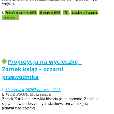
wojsko…..
,
,
,
,
Poznański czerwiec 1956
28 czerwca 1956
IPN
masakra w Poznaniu
historia uczy
Propozycja na wycieczkę –
Zamek Książ – oczami
przewodnika
10 czerwca, 2026
3 czerwca, 2026
WTZ PSONI Mokrzeszów
Zamek Książ to niezwykła historia pełna tajemnic. Znajduje
się w nim wiele bezcennych skarbów. Ten zamek jest
jednym z najczęściej…..