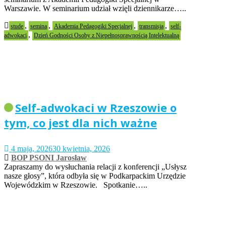
Warszawie. W seminarium udział wzięli dziennikarze…..
,
,
,
,
stude
semina
Akademia Pedagogiki Specjalnej
transmisja
self-
,
adwokaci
Dzień Godności Osoby z Niepełnosprawnością Intelektualną
Self-adwokaci w Rzeszowie o
tym, co jest dla nich ważne
4 maja, 2026
30 kwietnia, 2026
BOP PSONI Jarosław
Zapraszamy do wysłuchania relacji z konferencji „Usłysz
nasze głosy”, która odbyła się w Podkarpackim Urzędzie
Wojewódzkim w Rzeszowie. Spotkanie…..