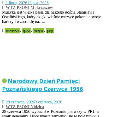
1 lipca, 2026
1 lipca, 2026
WTZ PSONI Mokrzeszów
Muzyka jest wielką pasją dla naszego gościa Stanisława
Ostafińskiego, który dzięki właśnie muzyce pokonuje swoje
bariery i wznosi się na…..
,
,
,
harcerstwo
śpiew
muzyka
pasja
Narodowy Dzień Pamięci
Poznańskiego Czerwca 1956
28 czerwca, 2026
3 czerwca, 2026
WTZ PSONI Nidzica
28 czerwca 1956 wybuchł w Poznaniu pierwszy w PRL-u
strajk generalny. Ulice miasta zamieniły się w pole bitwy, a