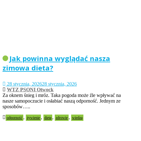
Jak powinna wyglądać nasza
zimowa dieta?
28 stycznia, 2026
28 stycznia, 2026
WTZ PSONI Otwock
Za oknem śnieg i mróz. Taka pogoda może źle wpływać na
nasze samopoczucie i osłabiać naszą odporność. Jednym ze
sposobów…..
,
,
,
,
odporność
żywienie
dieta
zdrowie
wiedza