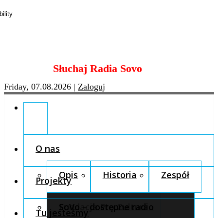
Skip
Słuchaj Radia Sovo
to
content
Friday, 07.08.2026
|
Zaloguj
O nas
Opis
Historia
Zespół
Projekty
Fundacja Pro Cultura
SoVo – dostępne radio
Tu jesteśmy