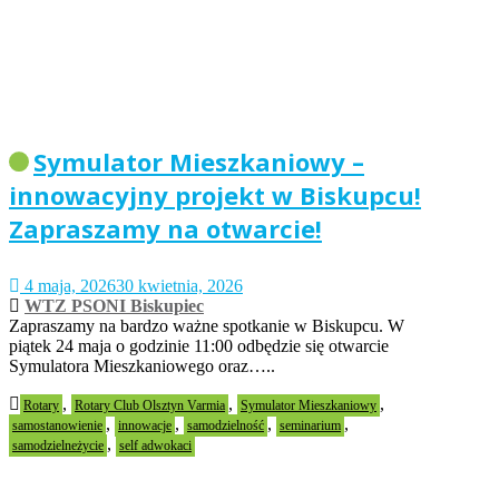
Symulator Mieszkaniowy –
innowacyjny projekt w Biskupcu!
Zapraszamy na otwarcie!
4 maja, 2026
30 kwietnia, 2026
WTZ PSONI Biskupiec
Zapraszamy na bardzo ważne spotkanie w Biskupcu. W
piątek 24 maja o godzinie 11:00 odbędzie się otwarcie
Symulatora Mieszkaniowego oraz…..
,
,
,
Rotary
Rotary Club Olsztyn Varmia
Symulator Mieszkaniowy
,
,
,
,
samostanowienie
innowacje
samodzielność
seminarium
,
samodzielneżycie
self adwokaci