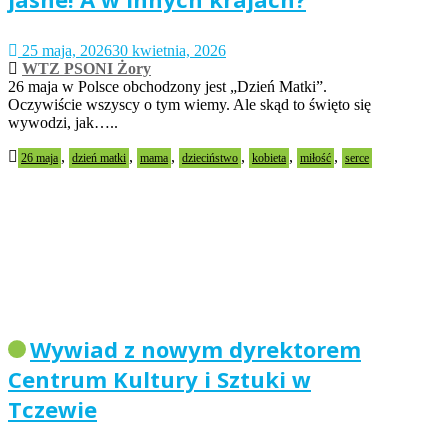
25 maja, 2026
30 kwietnia, 2026
WTZ PSONI Żory
26 maja w Polsce obchodzony jest „Dzień Matki”.
Oczywiście wszyscy o tym wiemy. Ale skąd to święto się
wywodzi, jak…..
,
,
,
,
,
,
26 maja
dzień matki
mama
dzieciństwo
kobieta
miłość
serce
Wywiad z nowym dyrektorem
Centrum Kultury i Sztuki w
Tczewie