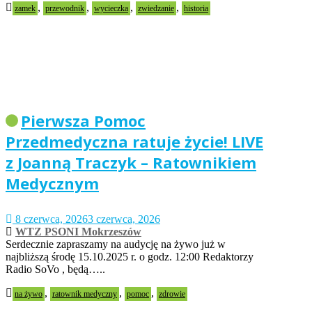
,
,
,
,
zamek
przewodnik
wycieczka
zwiedzanie
historia
Pierwsza Pomoc
Przedmedyczna ratuje życie! LIVE
z Joanną Traczyk – Ratownikiem
Medycznym
8 czerwca, 2026
3 czerwca, 2026
WTZ PSONI Mokrzeszów
Serdecznie zapraszamy na audycję na żywo już w
najbliższą środę 15.10.2025 r. o godz. 12:00 Redaktorzy
Radio SoVo , będą…..
,
,
,
na żywo
ratownik medyczny
pomoc
zdrowie