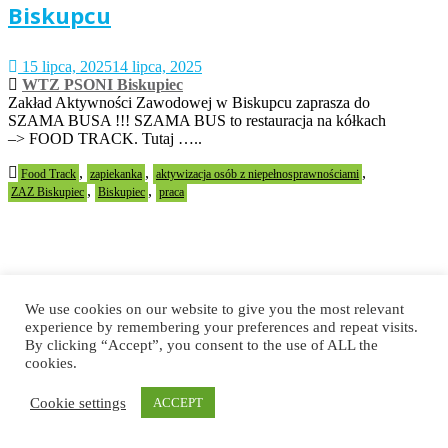
Biskupcu
15 lipca, 2025
14 lipca, 2025
WTZ PSONI Biskupiec
Zakład Aktywności Zawodowej w Biskupcu zaprasza do
SZAMA BUSA !!! SZAMA BUS to restauracja na kółkach
–> FOOD TRACK. Tutaj …..
,
,
,
Food Track
zapiekanka
aktywizacja osób z niepełnosprawnościami
,
,
ZAZ Biskupiec
Biskupiec
praca
Filmy dokumentalne oczami
We use cookies on our website to give you the most relevant
experience by remembering your preferences and repeat visits.
reżyserki i zza kamery –
By clicking “Accept”, you consent to the use of ALL the
operatora
cookies.
Cookie settings
ACCEPT
11 lipca, 2025
10 lipca, 2025
WTZ PSONI Mokrzeszów