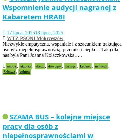
Wspomnienie audycji nagranej z
Kabaretem HRABI
17 lipca, 2025
18 lipca, 2025
WTZ PSONI Mokrzeszów
Niezwykle empatyczna, wspaniale i z szacunkiem traktująca
osoby z niepełnosprawnością, przemiła i ciepła… Taką dla
nas była Pani Joanna Kołaczkowska…..
,
,
,
,
,
,
,
żałoba
aktorka
skecz
dowcipy
pamięć
kabaret
uśmiech
,
Zabawa
kultura
SZAMA BUS – kolejne miejsce
pracy dla osób z
niepełnosprawnościami w