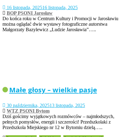
16 listopada, 2025
16 listopada, 2025
BOP PSONI Jarosław
Do końca roku w Centrum Kultury i Promocji w Jarosławiu
można oglądać dwie wystawy fotograficzne autorstwa
Małgorzaty Bazylewicz „Ludzie Jarosławia”…..
Małe głosy – wielkie pasje
30 października, 2025
13 listopada, 2025
WTZ PSONI Bytom
Dziś gościmy wyjątkowych rozmówców – najmłodszych,
pełnych pomysłów, energii i szczerości! Przedszkolaki z
Przedszkola Miejskiego nr 12 w Bytomiu dzielą…..