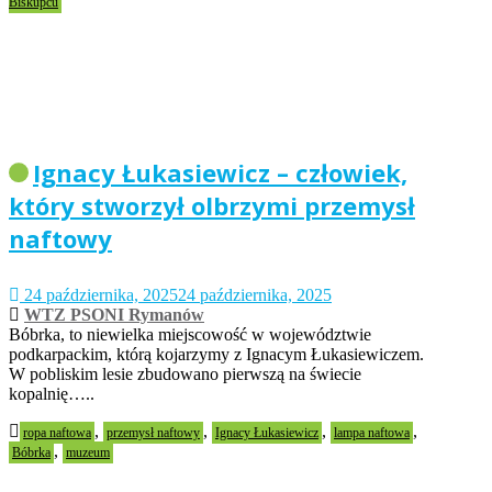
Biskupcu
Ignacy Łukasiewicz – człowiek,
który stworzył olbrzymi przemysł
naftowy
24 października, 2025
24 października, 2025
WTZ PSONI Rymanów
Bóbrka, to niewielka miejscowość w województwie
podkarpackim, którą kojarzymy z Ignacym Łukasiewiczem.
W pobliskim lesie zbudowano pierwszą na świecie
kopalnię…..
,
,
,
,
ropa naftowa
przemysł naftowy
Ignacy Łukasiewicz
lampa naftowa
,
Bóbrka
muzeum