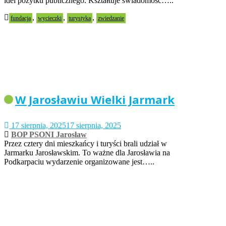
idei pożytku publicznego. Kształtuje świadomość…..
,
,
,
fundacja
wycieczki
turystyka
zwiedzanie
W Jarosławiu Wielki Jarmark
17 sierpnia, 2025
17 sierpnia, 2025
BOP PSONI Jarosław
Przez cztery dni mieszkańcy i turyści brali udział w
Jarmarku Jarosławskim. To ważne dla Jarosławia na
Podkarpaciu wydarzenie organizowane jest…..