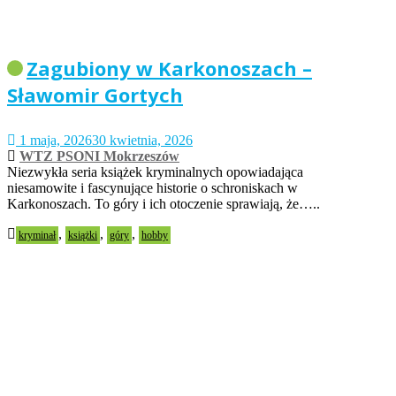
Zagubiony w Karkonoszach –
Sławomir Gortych
1 maja, 2026
30 kwietnia, 2026
WTZ PSONI Mokrzeszów
Niezwykła seria książek kryminalnych opowiadająca
niesamowite i fascynujące historie o schroniskach w
Karkonoszach. To góry i ich otoczenie sprawiają, że…..
,
,
,
kryminał
książki
góry
hobby