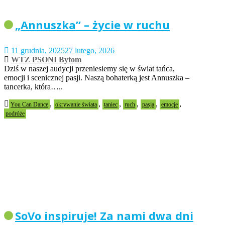
„Annuszka” – życie w ruchu
11 grudnia, 2025
27 lutego, 2026
WTZ PSONI Bytom
Dziś w naszej audycji przeniesiemy się w świat tańca,
emocji i scenicznej pasji. Naszą bohaterką jest Annuszka –
tancerka, która…..
,
,
,
,
,
,
You Can Dance
okrywanie świata
taniec
ruch
pasja
emocje
podróże
SoVo inspiruje! Za nami dwa dni