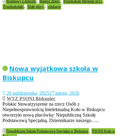
,
,
,
Rozmowy z dziećmi
Radość dzieci
Przedszkole Miejskie nr12
,
,
Przedszkolaki
Małe głosy
edukacja
Nowa wyjątkowa szkoła w
Biskupcu
26 października, 2025
27 lutego, 2026
WTZ PSONI Biskupiec
Polskie Stowarzyszenie na rzecz Osób z
Niepełnosprawnością Intelektualną Koło w Biskupcu
otworzyło nową placówkę: Niepubliczną Szkołę
Podstawową Specjalną. Dziennikarze naszego…..
,
Niepubliczna Szkoła Podstawowa Specjalna w Biskupcu
PSONI Koło w