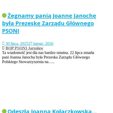
Żegnamy panią Joannę Janochę
byłą Prezeskę Zarządu Głównego
PSONI
30 lipca, 2025
27 lutego, 2026
BOP PSONI Jarosław
Ta wiadomość jest dla nas bardzo smutna. 22 lipca zmarła
pani Joanna Janocha była Prezeska Zarządu Głównego
Polskiego Stowarzyszenia na…..
Odeszła Joanna Kołaczkowska…