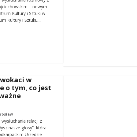
ojciechowskim – nowym
trum Kultury i Sztuki w
m Kultury i Sztuki…..
dwokaci w
e o tym, co jest
 ważne
arosław
wysłuchania relacji z
łysz nasze głosy”, która
odkarpackim Urzędzie