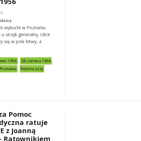
 1956
26
idzica
56 wybuchł w Poznaniu
u strajk generalny. Ulice
y się w pole bitwy, a
,
,
wiec 1956
28 czerwca 1956
,
 Poznaniu
historia uczy
za Pomoc
dyczna ratuje
VE z Joanną
– Ratownikiem