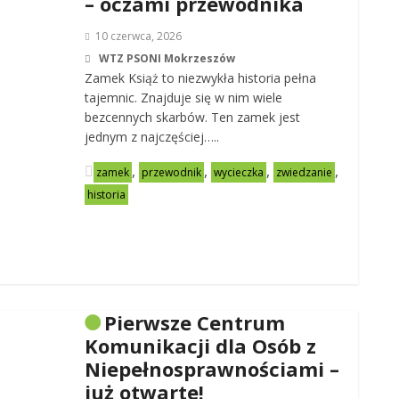
– oczami przewodnika
10 czerwca, 2026
WTZ PSONI Mokrzeszów
Zamek Książ to niezwykła historia pełna
tajemnic. Znajduje się w nim wiele
bezcennych skarbów. Ten zamek jest
jednym z najczęściej…..
,
,
,
,
zamek
przewodnik
wycieczka
zwiedzanie
historia
Pierwsze Centrum
Komunikacji dla Osób z
Niepełnosprawnościami –
już otwarte!