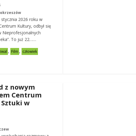
6
Mokrzeszów
 stycznia 2026 roku w
entrum Kultury, odbył się
w Nieprofesjonalnych
eka”. To już 22……
,
,
tiwal
Film
człowiek
d z nowym
rem Centrum
 Sztuki w
czew
 wysłuchania rozmowy z