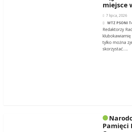
miejsce 
7 lipca, 2026
WTZ PSONI T
Redaktorzy Rad
klubokawiarnię 
tylko można zj
skorzystać…..
Narodo
Pamięci 