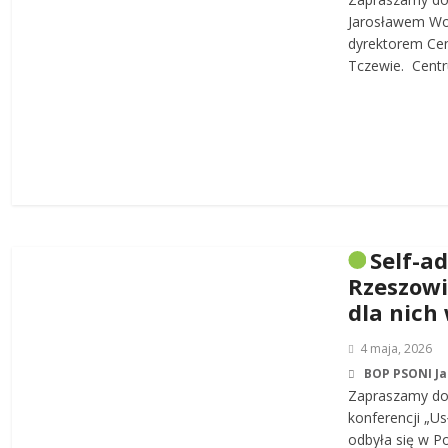
Jarosławem W
dyrektorem Cen
Tczewie. Centru
Self-a
Rzeszowi
dla nich
4 maja, 2026
BOP PSONI J
Zapraszamy do 
konferencji „Us
odbyła się w P