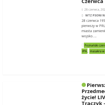
Czerwca
28 czerwca, 20
WTZ PSONI N
28 czerwca 19
pierwszy w PRL-
miasta zamienił
wojsko…..
Poznański czer
,
IPN
masakra w
Pierws
Przedme
życie! LI
Traczyk 