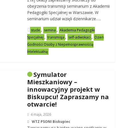
obejrzenia transmisji seminarium z Akademii
Pedagogiki Specjalnej w Warszawie. W
seminarium udział wzięli dziennikarze…..
,
,
stude
semina
Akademia Pedagogiki
,
,
,
Specjalnej
transmisja
self-adwokaci
Dzień
Godności Osoby z Niepełnosprawnością
Intelektualną
Symulator
Mieszkaniowy –
innowacyjny projekt w
Biskupcu! Zapraszamy na
otwarcie!
4 maja, 2026
WTZ PSONI Biskupiec
Zapraszamy na bardzo ważne spotkanie w