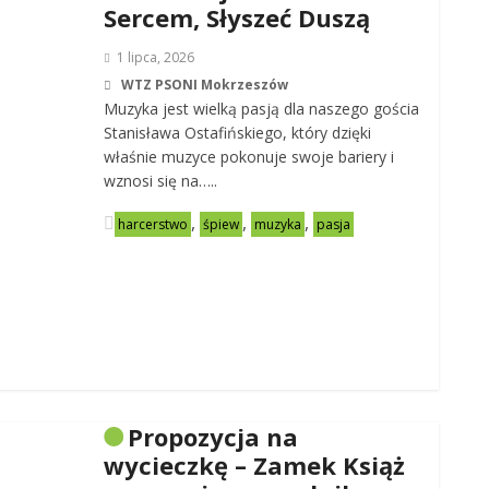
Sercem, Słyszeć Duszą
1 lipca, 2026
WTZ PSONI Mokrzeszów
Muzyka jest wielką pasją dla naszego gościa
Stanisława Ostafińskiego, który dzięki
właśnie muzyce pokonuje swoje bariery i
wznosi się na…..
,
,
,
harcerstwo
śpiew
muzyka
pasja
Propozycja na
wycieczkę – Zamek Książ