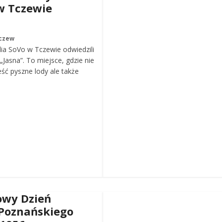
w Tczewie
czew
ia SoVo w Tczewie odwiedzili
„Jasna”. To miejsce, gdzie nie
eść pyszne lody ale także
wy Dzień
Poznańskiego