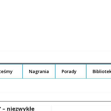
steśmy
Nagrania
Porady
Bibliote
” – niezwykłe