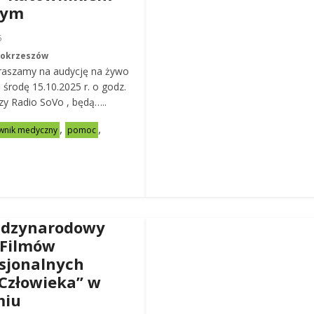
nym
6
Mokrzeszów
raszamy na audycję na żywo
ą środę 15.10.2025 r. o godz.
zy Radio SoVo , będą…..
,
,
wnik medyczny
pomoc
ędzynarodowy
 Filmów
sjonalnych
Człowieka” w
miu