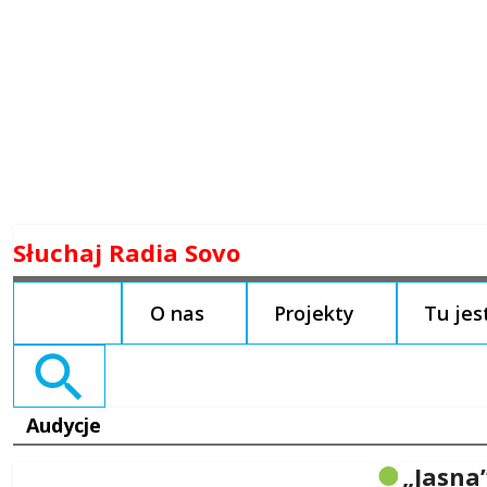
Skip
Słuchaj Radia Sovo
to
content
O nas
Projekty
Tu je
Search
for:
Audycje
„Jasna