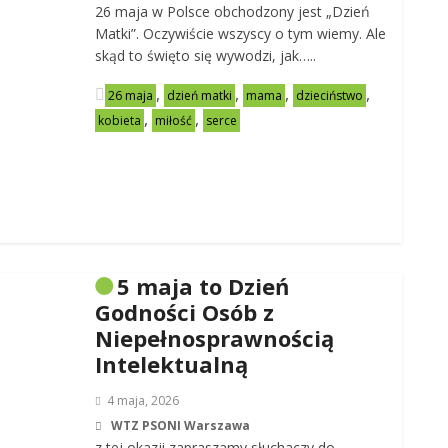
26 maja w Polsce obchodzony jest „Dzień
Matki”. Oczywiście wszyscy o tym wiemy. Ale
skąd to święto się wywodzi, jak…..
,
,
,
,
26 maja
dzień matki
mama
dzieciństwo
,
,
kobieta
miłość
serce
5 maja to Dzień
Godności Osób z
Niepełnosprawnością
Intelektualną
4 maja, 2026
WTZ PSONI Warszawa
z tej okazji zapraszamy słuchaczy do