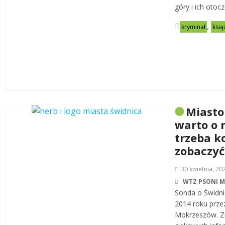
góry i ich otoc
,
kryminał
ksią
Miasto
warto o 
trzeba k
zobaczyć
30 kwietnia, 20
WTZ PSONI 
Sonda o Świdni
2014 roku prze
Mokrzeszów. Zn