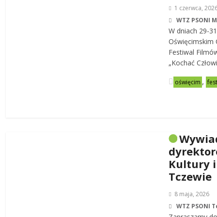
1 czerwca, 202
WTZ PSONI 
W dniach 29-31
Oświęcimskim C
Festiwal Filmó
„Kochać Człowi
,
oświęcim
fes
Wywia
dyrekto
Kultury i
Tczewie
8 maja, 2026
WTZ PSONI T
Zapraszamy do