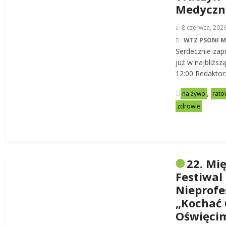
Medycz
8 czerwca, 202
WTZ PSONI 
Serdecznie zap
już w najbliższ
12:00 Redaktor
,
na żywo
rato
zdrowie
22. Mi
Festiwal
Nieprofe
„Kochać 
Oświęci