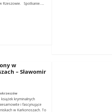
 Rzeszowie. Spotkanie…..
iony w
zach – Sławomir
Mokrzeszów
a książek kryminalnych
iesamowite i fascynujące
roniskach w Karkonoszach. To