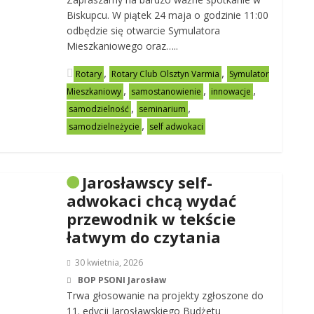
Biskupcu. W piątek 24 maja o godzinie 11:00
odbędzie się otwarcie Symulatora
Mieszkaniowego oraz…..
,
,
Rotary
Rotary Club Olsztyn Varmia
Symulator
,
,
,
Mieszkaniowy
samostanowienie
innowacje
,
,
samodzielność
seminarium
,
samodzielneżycie
self adwokaci
Jarosławscy self-
adwokaci chcą wydać
przewodnik w tekście
łatwym do czytania
30 kwietnia, 2026
BOP PSONI Jarosław
Trwa głosowanie na projekty zgłoszone do
11. edycji Jarosławskiego Budżetu