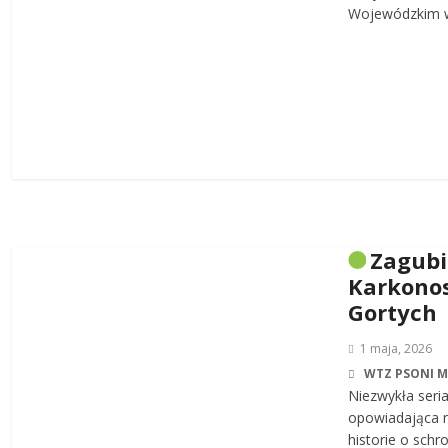
Wojewódzkim w
Zagub
Karkonos
Gortych
1 maja, 2026
WTZ PSONI 
Niezwykła seri
opowiadająca n
historie o sch