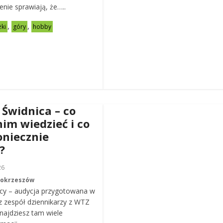
zenie sprawiają, że…..
,
,
żki
góry
hobby
 Świdnica – co
nim wiedzieć i co
oniecznie
?
26
Mokrzeszów
cy – audycja przygotowana w
z zespół dziennikarzy z WTZ
ajdziesz tam wiele