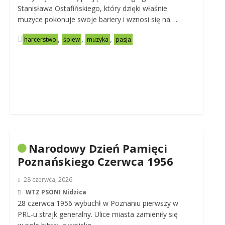
Stanisława Ostafińskiego, który dzięki właśnie
muzyce pokonuje swoje bariery i wznosi się na…..
,
,
,
harcerstwo
śpiew
muzyka
pasja
Narodowy Dzień Pamięci
Poznańskiego Czerwca 1956
28 czerwca, 2026
WTZ PSONI Nidzica
28 czerwca 1956 wybuchł w Poznaniu pierwszy w
PRL-u strajk generalny. Ulice miasta zamieniły się