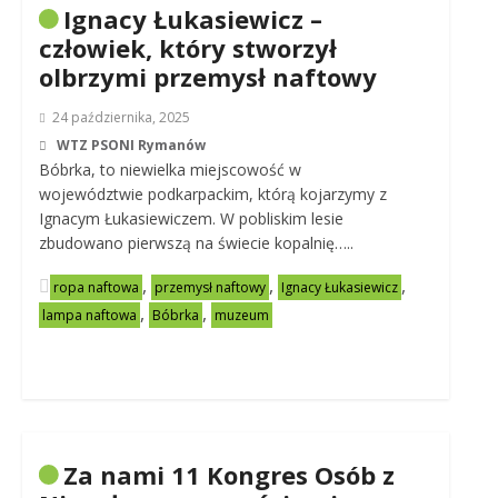
Ignacy Łukasiewicz –
człowiek, który stworzył
olbrzymi przemysł naftowy
24 października, 2025
WTZ PSONI Rymanów
Bóbrka, to niewielka miejscowość w
województwie podkarpackim, którą kojarzymy z
Ignacym Łukasiewiczem. W pobliskim lesie
zbudowano pierwszą na świecie kopalnię…..
,
,
,
ropa naftowa
przemysł naftowy
Ignacy Łukasiewicz
,
,
lampa naftowa
Bóbrka
muzeum
Za nami 11 Kongres Osób z