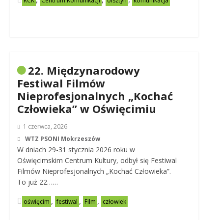
RCK
Centrum Komunikacji
olsztyn
komunikacja
22. Międzynarodowy
Festiwal Filmów
Nieprofesjonalnych „Kochać
Człowieka” w Oświęcimiu
1 czerwca, 2026
WTZ PSONI Mokrzeszów
W dniach 29-31 stycznia 2026 roku w
Oświęcimskim Centrum Kultury, odbył się Festiwal
Filmów Nieprofesjonalnych „Kochać Człowieka”.
To już 22……
,
,
,
oświęcim
festiwal
Film
człowiek