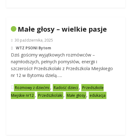
Małe głosy – wielkie pasje
30 października, 2025
WTZ PSONI Bytom
Dziś gościmy wyjątkowych rozmówców –
najmłodszych, pełnych pomysłów, energii i
szczerości! Przedszkolaki z Przedszkola Miejskiego
nr 12 w Bytomiu dzielą…..
,
,
Rozmowy z dziećmi
Radość dzieci
Przedszkole
,
,
,
Miejskie nr12
Przedszkolaki
Małe głosy
edukacja