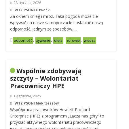
28 stycznia, 2026
WTZ PSONI Otwock
Za oknem śnieg i mróz. Taka pogoda może źle
wpływać na nasze samopoczucie i osłabiać naszą
odporność. Jednym ze sposobów…..
,
,
,
,
odporność
żywienie
dieta
zdrowie
wiedza
Wspólnie zdobywają
szczyty – Wolontariat
Pracowniczy HPE
19 grudnia, 2025
WTZ PSONI Mokrzeszów
Współpraca pracowników Hewlett Packard
Enterprise (HPE) z programem „Łączą nas góry” to
przykład aktywnego wolontariatu pracowniczego
wspierającego osoby z niepełnosprawnościami.