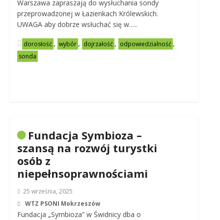
Warszawa zapraszają do wysłuchania sondy
przeprowadzonej w Łazienkach Królewskich.
UWAGA aby dobrze wsłuchać się w…..
,
,
,
,
dorosłość
wybór
dojrzałość
odpowiedzialność
sonda
Fundacja Symbioza –
szansą na rozwój turystki
osób z
niepełnsoprawnościami
25 września, 2025
WTZ PSONI Mokrzeszów
Fundacja „Symbioza” w Świdnicy dba o