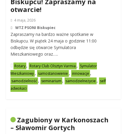
Biskupcu! Zapraszamy na
otwarcie!
4 maja, 2026
WTZ PSONI Biskupiec
Zapraszamy na bardzo ważne spotkanie w
Biskupcu. W piątek 24 maja o godzinie 11:00
odbędzie się otwarcie Symulatora
Mieszkaniowego oraz…..
,
,
Rotary
Rotary Club Olsztyn Varmia
Symulator
,
,
,
Mieszkaniowy
samostanowienie
innowacje
,
,
,
samodzielność
seminarium
samodzielneżycie
self
adwokaci
Zagubiony w Karkonoszach
– Sławomir Gortych