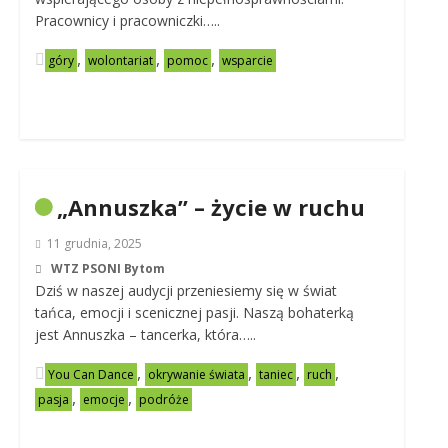
Pracownicy i pracowniczki…..
,
,
,
góry
wolontariat
pomoc
wsparcie
„Annuszka” – życie w ruchu
11 grudnia, 2025
WTZ PSONI Bytom
Dziś w naszej audycji przeniesiemy się w świat
tańca, emocji i scenicznej pasji. Naszą bohaterką
jest Annuszka – tancerka, która…..
,
,
,
,
You Can Dance
okrywanie świata
taniec
ruch
,
,
pasja
emocje
podróże