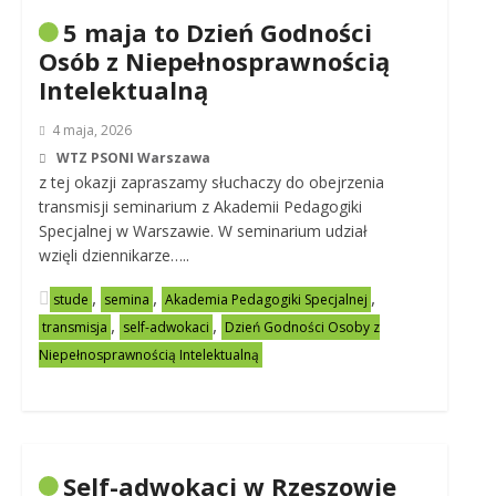
5 maja to Dzień Godności
Osób z Niepełnosprawnością
Intelektualną
4 maja, 2026
WTZ PSONI Warszawa
z tej okazji zapraszamy słuchaczy do obejrzenia
transmisji seminarium z Akademii Pedagogiki
Specjalnej w Warszawie. W seminarium udział
wzięli dziennikarze…..
,
,
,
stude
semina
Akademia Pedagogiki Specjalnej
,
,
transmisja
self-adwokaci
Dzień Godności Osoby z
Niepełnosprawnością Intelektualną
Self-adwokaci w Rzeszowie