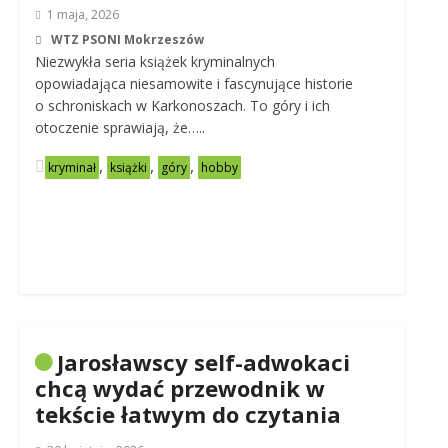
1 maja, 2026
WTZ PSONI Mokrzeszów
Niezwykła seria książek kryminalnych
opowiadająca niesamowite i fascynujące historie
o schroniskach w Karkonoszach. To góry i ich
otoczenie sprawiają, że…..
,
,
,
kryminał
książki
góry
hobby
Jarosławscy self-adwokaci
chcą wydać przewodnik w
tekście łatwym do czytania