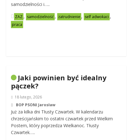
samodzielności i…..
,
,
,
,
ZAZ
samodzielność
zatrudnienie
self adwokaci
praca
Jaki powinien być idealny
pączek?
18 lutego, 2026
BOP PSONI Jarosław
Już za kilka dni Tłusty Czwartek. W kalendarzu
chrześcijańskim to ostatni czwartek przed Wielkim
Postem, który poprzedza Wielkanoc. Tłusty
Czwartek…..