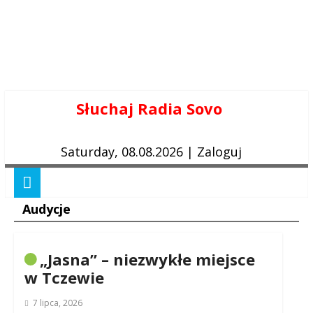
Skip
Słuchaj Radia Sovo
to
content
Saturday, 08.08.2026
|
Zaloguj
Audycje
„Jasna” – niezwykłe miejsce
w Tczewie
7 lipca, 2026