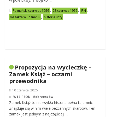
w pole bitwy, a wojsko…..
,
,
,
Poznański czerwiec 1956
28 czerwca 1956
IPN
,
masakra w Poznaniu
historia uczy
Propozycja na wycieczkę –
Zamek Książ – oczami
przewodnika
10 czerwca, 2026
WTZ PSONI Mokrzeszów
Zamek Książ to niezwykła historia pełna tajemnic.
Znajduje się w nim wiele bezcennych skarbów. Ten
zamek jest jednym z najczęściej…..