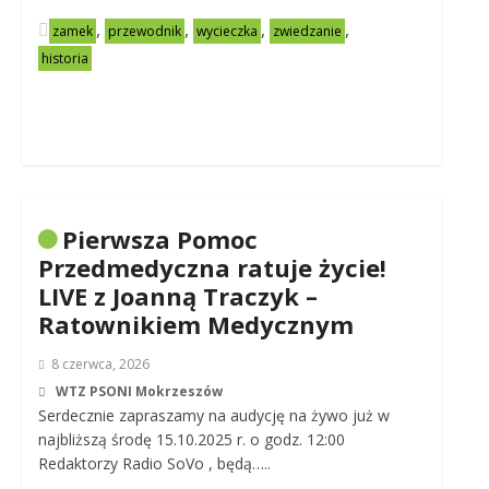
,
,
,
,
zamek
przewodnik
wycieczka
zwiedzanie
historia
Pierwsza Pomoc
Przedmedyczna ratuje życie!
LIVE z Joanną Traczyk –
Ratownikiem Medycznym
8 czerwca, 2026
WTZ PSONI Mokrzeszów
Serdecznie zapraszamy na audycję na żywo już w
najbliższą środę 15.10.2025 r. o godz. 12:00
Redaktorzy Radio SoVo , będą…..