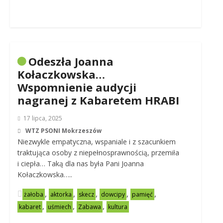
Odeszła Joanna
Kołaczkowska…
Wspomnienie audycji
nagranej z Kabaretem HRABI
17 lipca, 2025
WTZ PSONI Mokrzeszów
Niezwykle empatyczna, wspaniale i z szacunkiem
traktująca osoby z niepełnosprawnością, przemiła
i ciepła… Taką dla nas była Pani Joanna
Kołaczkowska…..
,
,
,
,
,
żałoba
aktorka
skecz
dowcipy
pamięć
,
,
,
kabaret
uśmiech
Zabawa
kultura