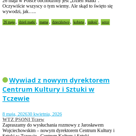
26 maja w Polsce obchodzony jest „Dzień Matki”.
Oczywiście wszyscy o tym wiemy. Ale skąd to święto się
wywodzi, jak…..
,
,
,
,
,
,
26 maja
dzień matki
mama
dzieciństwo
kobieta
miłość
serce
Wywiad z nowym dyrektorem
Centrum Kultury i Sztuki w
Tczewie
8 maja, 2026
30 kwietnia, 2026
WTZ PSONI Tczew
Zapraszamy do wysłuchania rozmowy z Jarosławem
Wojciechowskim – nowym dyrektorem Centrum Kultury i
Sztuki w Tczewie. Centrum Kultury i Sztuki…..