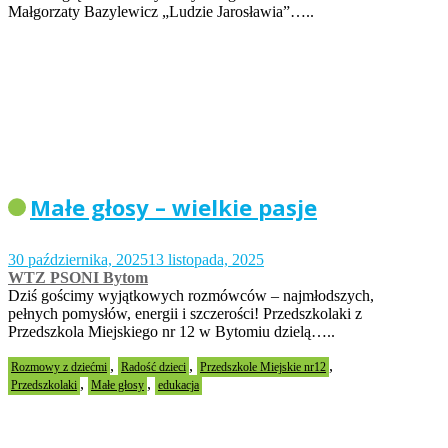
Małgorzaty Bazylewicz „Ludzie Jarosławia”…..
Małe głosy – wielkie pasje
30 października, 2025
13 listopada, 2025
WTZ PSONI Bytom
Dziś gościmy wyjątkowych rozmówców – najmłodszych,
pełnych pomysłów, energii i szczerości! Przedszkolaki z
Przedszkola Miejskiego nr 12 w Bytomiu dzielą…..
,
,
,
Rozmowy z dziećmi
Radość dzieci
Przedszkole Miejskie nr12
,
,
Przedszkolaki
Małe głosy
edukacja