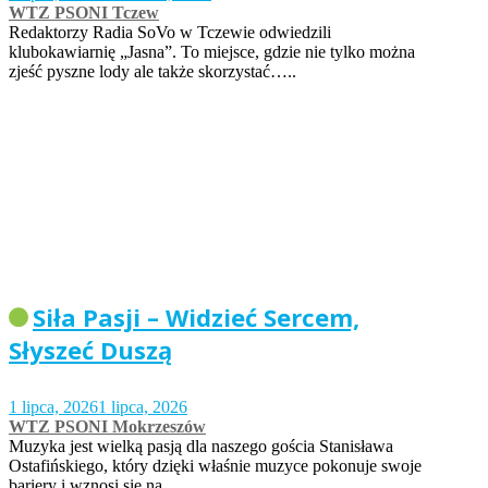
WTZ PSONI Tczew
Redaktorzy Radia SoVo w Tczewie odwiedzili
klubokawiarnię „Jasna”. To miejsce, gdzie nie tylko można
zjeść pyszne lody ale także skorzystać…..
Siła Pasji – Widzieć Sercem,
Słyszeć Duszą
1 lipca, 2026
1 lipca, 2026
WTZ PSONI Mokrzeszów
Muzyka jest wielką pasją dla naszego gościa Stanisława
Ostafińskiego, który dzięki właśnie muzyce pokonuje swoje
bariery i wznosi się na…..