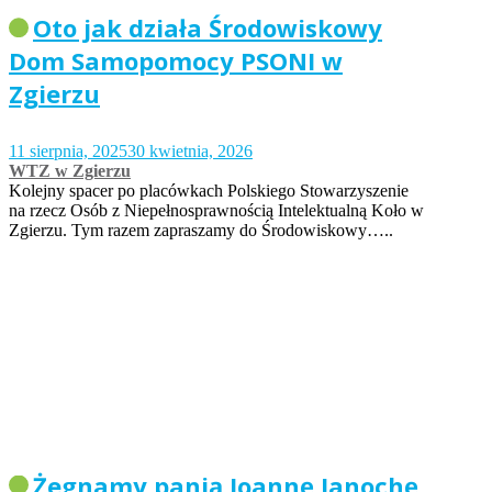
Oto jak działa Środowiskowy
Dom Samopomocy PSONI w
Zgierzu
11 sierpnia, 2025
30 kwietnia, 2026
WTZ w Zgierzu
Kolejny spacer po placówkach Polskiego Stowarzyszenie
na rzecz Osób z Niepełnosprawnością Intelektualną Koło w
Zgierzu. Tym razem zapraszamy do Środowiskowy…..
Żegnamy panią Joannę Janochę