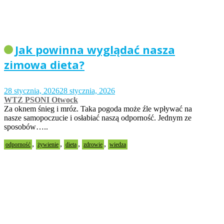
Jak powinna wyglądać nasza
zimowa dieta?
28 stycznia, 2026
28 stycznia, 2026
WTZ PSONI Otwock
Za oknem śnieg i mróz. Taka pogoda może źle wpływać na
nasze samopoczucie i osłabiać naszą odporność. Jednym ze
sposobów…..
,
,
,
,
odporność
żywienie
dieta
zdrowie
wiedza