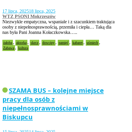
17 lipca, 2025
18 lipca, 2025
WTZ PSONI Mokrzeszów
Niezwykle empatyczna, wspaniale i z szacunkiem traktująca
osoby z niepełnosprawnością, przemiła i ciepła… Taką dla
nas była Pani Joanna Kołaczkowska…..
,
,
,
,
,
,
,
żałoba
aktorka
skecz
dowcipy
pamięć
kabaret
uśmiech
,
Zabawa
kultura
SZAMA BUS – kolejne miejsce
pracy dla osób z
niepełnosprawnościami w
Biskupcu
15 lipca, 2025
14 lipca, 2025