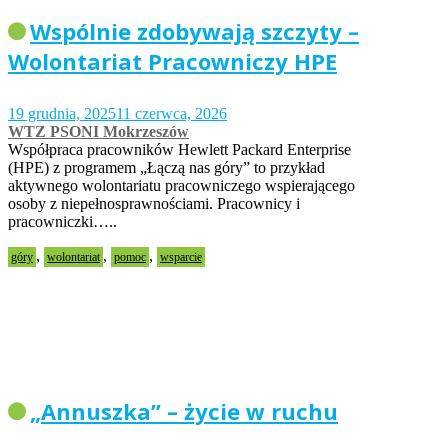
Wspólnie zdobywają szczyty –
Wolontariat Pracowniczy HPE
19 grudnia, 2025
11 czerwca, 2026
WTZ PSONI Mokrzeszów
Współpraca pracowników Hewlett Packard Enterprise
(HPE) z programem „Łączą nas góry” to przykład
aktywnego wolontariatu pracowniczego wspierającego
osoby z niepełnosprawnościami. Pracownicy i
pracowniczki…..
,
,
,
góry
wolontariat
pomoc
wsparcie
„Annuszka” – życie w ruchu