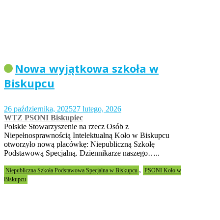
Nowa wyjątkowa szkoła w
Biskupcu
26 października, 2025
27 lutego, 2026
WTZ PSONI Biskupiec
Polskie Stowarzyszenie na rzecz Osób z
Niepełnosprawnością Intelektualną Koło w Biskupcu
otworzyło nową placówkę: Niepubliczną Szkołę
Podstawową Specjalną. Dziennikarze naszego…..
,
Niepubliczna Szkoła Podstawowa Specjalna w Biskupcu
PSONI Koło w
Biskupcu