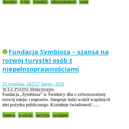
,
,
,
,
dorosłość
wybór
dojrzałość
odpowiedzialność
sonda
Fundacja Symbioza – szansą na
rozwój turystki osób z
niepełnsoprawnościami
25 września, 2025
27 lutego, 2026
WTZ PSONI Mokrzeszów
Fundacja „Symbioza” w Świdnicy dba o zrównoważony
rozwój miejsc i regionów. Integruje ludzi wokół wspólnych
idei pożytku publicznego. Kształtuje świadomość…..
,
,
,
fundacja
wycieczki
turystyka
zwiedzanie