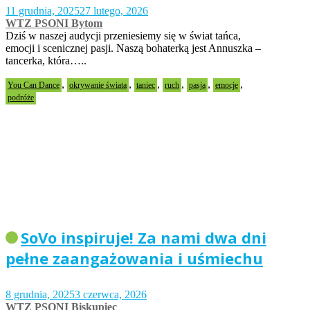
11 grudnia, 2025
27 lutego, 2026
WTZ PSONI Bytom
Dziś w naszej audycji przeniesiemy się w świat tańca,
emocji i scenicznej pasji. Naszą bohaterką jest Annuszka –
tancerka, która…..
,
,
,
,
,
,
You Can Dance
okrywanie świata
taniec
ruch
pasja
emocje
podróże
SoVo inspiruje! Za nami dwa dni
pełne zaangażowania i uśmiechu
8 grudnia, 2025
3 czerwca, 2026
WTZ PSONI Biskupiec