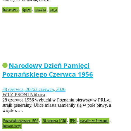
,
,
,
harcerstwo
śpiew
muzyka
pasja
Narodowy Dzień Pamięci
Poznańskiego Czerwca 1956
28 czerwca, 2026
3 czerwca, 2026
WTZ PSONI Nidzica
28 czerwca 1956 wybuchł w Poznaniu pierwszy w PRL-u
strajk generalny. Ulice miasta zamieniły się w pole bitwy, a
wojsko…..
,
,
,
,
Poznański czerwiec 1956
28 czerwca 1956
IPN
masakra w Poznaniu
historia uczy