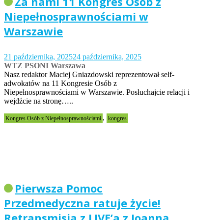
Za nami 11 Kongres Osób z
Niepełnosprawnościami w
Warszawie
21 października, 2025
24 października, 2025
WTZ PSONI Warszawa
Nasz redaktor Maciej Gniazdowski reprezentował self-
adwokatów na 11 Kongresie Osób z
Niepełnosprawnościami w Warszawie. Posłuchajcie relacji i
wejdźcie na stronę…..
,
Kongres Osób z Niepełnosprawnościami
kongres
Pierwsza Pomoc
Przedmedyczna ratuje życie!
Retransmisja z LIVE’a z Joanną