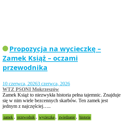
Propozycja na wycieczkę –
Zamek Książ – oczami
przewodnika
10 czerwca, 2026
3 czerwca, 2026
WTZ PSONI Mokrzeszów
Zamek Książ to niezwykła historia pełna tajemnic. Znajduje
się w nim wiele bezcennych skarbów. Ten zamek jest
jednym z najczęściej…..
,
,
,
,
zamek
przewodnik
wycieczka
zwiedzanie
historia