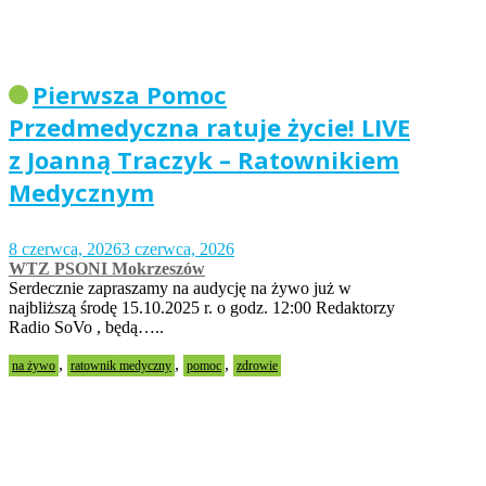
Pierwsza Pomoc
Przedmedyczna ratuje życie! LIVE
z Joanną Traczyk – Ratownikiem
Medycznym
8 czerwca, 2026
3 czerwca, 2026
WTZ PSONI Mokrzeszów
Serdecznie zapraszamy na audycję na żywo już w
najbliższą środę 15.10.2025 r. o godz. 12:00 Redaktorzy
Radio SoVo , będą…..
,
,
,
na żywo
ratownik medyczny
pomoc
zdrowie