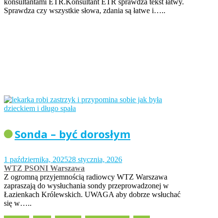
konsultantami ETR.Konsultant ETR sprawdza tekst łatwy.
Sprawdza czy wszystkie słowa, zdania są łatwe i…..
Sonda – być dorosłym
1 października, 2025
28 stycznia, 2026
WTZ PSONI Warszawa
Z ogromną przyjemnością radiowcy WTZ Warszawa
zapraszają do wysłuchania sondy przeprowadzonej w
Łazienkach Królewskich. UWAGA aby dobrze wsłuchać
się w…..