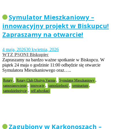
Symulator Mieszkaniowy –
innowacyjny projekt w Biskupcu!
Zapraszamy na otwarcie!
4 maja, 2026
30 kwietnia, 2026
WTZ PSONI Biskupiec
Zapraszamy na bardzo ważne spotkanie w Biskupcu. W
piątek 24 maja o godzinie 11:00 odbędzie się otwarcie
Symulatora Mieszkaniowego oraz…..
,
,
,
Rotary
Rotary Club Olsztyn Varmia
Symulator Mieszkaniowy
,
,
,
,
samostanowienie
innowacje
samodzielność
seminarium
,
samodzielneżycie
self adwokaci
Zagubiony w Karkonoszach –