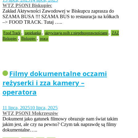
WTZ PSONI Biskupiec
Zakład Aktywności Zawodowej w Biskupcu zaprasza do
SZAMA BUSA !!! SZAMA BUS to restauracja na kółkach
–> FOOD TRACK. Tutaj …..
,
,
,
Food Track
zapiekanka
aktywizacja osób z niepełnosprawnościami
ZAZ
,
,
Biskupiec
Biskupiec
praca
Filmy dokumentalne oczami
reżyserki i zza kamery –
operatora
11 lipca, 2025
10 lipca, 2025
WTZ PSONI Mokrzeszów
Dokument jako gatunek filmowy obrazuje nam świat takim
jakim jest, ale czy na pewno? Czym tak naprawdę są filmy
dokumentalne…..