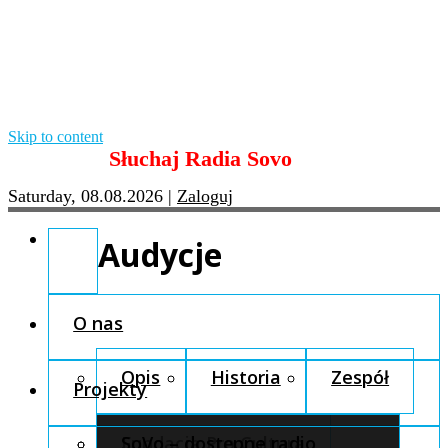
Skip to content
Słuchaj Radia Sovo
Saturday, 08.08.2026
|
Zaloguj
Audycje
O nas
Opis
Historia
Zespół
Projekty
Fundacja Pro Cultura
SoVo – dostępne radio