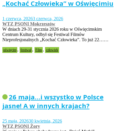
„Kochać Człowieka” w Oświęcimiu
1 czerwca, 2026
3 czerwca, 2026
WTZ PSONI Mokrzeszów
W dniach 29-31 stycznia 2026 roku w Oświęcimskim
Centrum Kultury, odbył się Festiwal Filmów
Nieprofesjonalnych „Kochać Człowieka”. To już 22……
,
,
,
oświęcim
festiwal
Film
człowiek
26 maja…i wszystko w Polsce
jasne! A w innych krajach?
25 maja, 2026
30 kwietnia, 2026
WTZ PSONI Żory