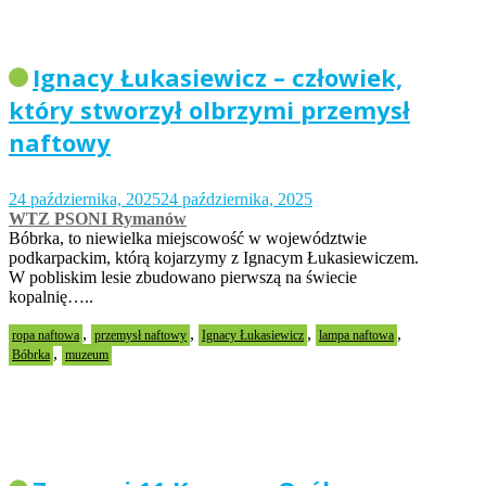
Ignacy Łukasiewicz – człowiek,
który stworzył olbrzymi przemysł
naftowy
24 października, 2025
24 października, 2025
WTZ PSONI Rymanów
Bóbrka, to niewielka miejscowość w województwie
podkarpackim, którą kojarzymy z Ignacym Łukasiewiczem.
W pobliskim lesie zbudowano pierwszą na świecie
kopalnię…..
,
,
,
,
ropa naftowa
przemysł naftowy
Ignacy Łukasiewicz
lampa naftowa
,
Bóbrka
muzeum