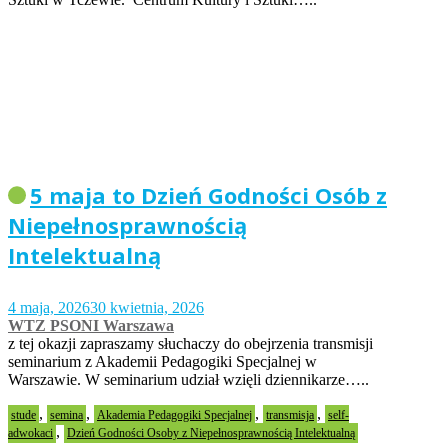
5 maja to Dzień Godności Osób z
Niepełnosprawnością
Intelektualną
4 maja, 2026
30 kwietnia, 2026
WTZ PSONI Warszawa
z tej okazji zapraszamy słuchaczy do obejrzenia transmisji
seminarium z Akademii Pedagogiki Specjalnej w
Warszawie. W seminarium udział wzięli dziennikarze…..
,
,
,
,
stude
semina
Akademia Pedagogiki Specjalnej
transmisja
self-
,
adwokaci
Dzień Godności Osoby z Niepełnosprawnością Intelektualną