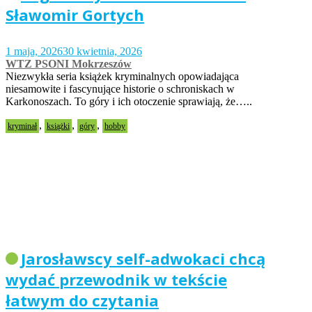
Sławomir Gortych
1 maja, 2026
30 kwietnia, 2026
WTZ PSONI Mokrzeszów
Niezwykła seria książek kryminalnych opowiadająca
niesamowite i fascynujące historie o schroniskach w
Karkonoszach. To góry i ich otoczenie sprawiają, że…..
,
,
,
kryminał
książki
góry
hobby
Jarosławscy self-adwokaci chcą
wydać przewodnik w tekście
łatwym do czytania