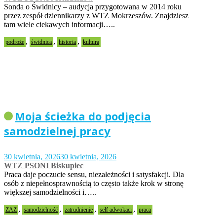
Sonda o Świdnicy – audycja przygotowana w 2014 roku
przez zespół dziennikarzy z WTZ Mokrzeszów. Znajdziesz
tam wiele ciekawych informacji…..
,
,
,
podroże
świdnica
historia
kultura
Moja ścieżka do podjęcia
samodzielnej pracy
30 kwietnia, 2026
30 kwietnia, 2026
WTZ PSONI Biskupiec
Praca daje poczucie sensu, niezależności i satysfakcji. Dla
osób z niepełnosprawnością to często także krok w stronę
większej samodzielności i…..
,
,
,
,
ZAZ
samodzielność
zatrudnienie
self adwokaci
praca