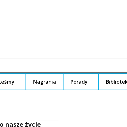
steśmy
Nagrania
Porady
Bibliote
to nasze życie