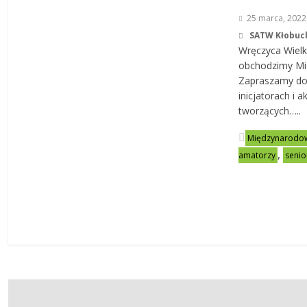
25 marca, 2022
SATW Kłobuc
Wręczyca Wielk
obchodzimy Mi
Zapraszamy do 
inicjatorach i 
tworzących…..
Międzynarodow
,
amatorzy
senio