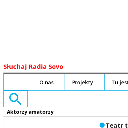
Skip
Słuchaj Radia Sovo
to
content
O nas
Projekty
Tu je
Search
for:
Aktorzy amatorzy
Teatr 