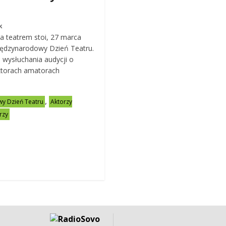
k
a teatrem stoi, 27 marca
ędzynarodowy Dzień Teatru.
wysłuchania audycji o
aktorach amatorach
,
y Dzień Teatru
Aktorzy
rzy