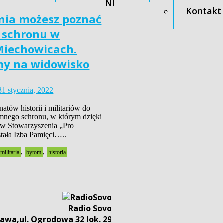
NI
Kontakt
znia możesz poznać
 schronu w
Miechowicach.
my na widowisko
31 stycznia, 2022
atów historii i militariów do
emnego schronu, w którym dzięki
ów Stowarzyszenia „Pro
tała Izba Pamięci…..
,
,
militaria
bytom
historia
Radio Sovo
awa,ul. Ogrodowa 32 lok. 29