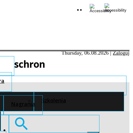
Thursday, 06.08.2026
|
Zaloguj
schron
ra
Szkolenia
Nagrania