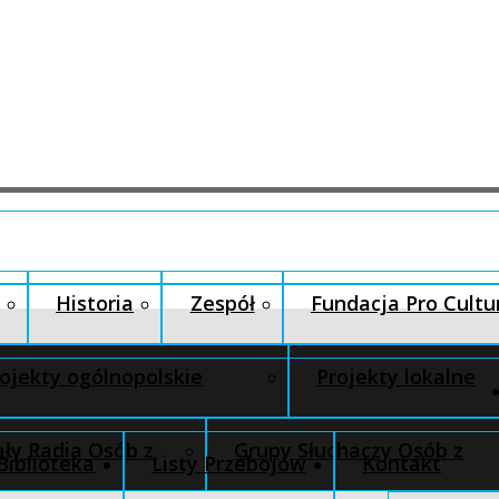
Historia
Zespół
Fundacja Pro Cultu
ojekty ogólnopolskie
Projekty lokalne
ły Radia Osób z
Grupy Słuchaczy Osób z
Biblioteka
Listy Przebojów
Kontakt