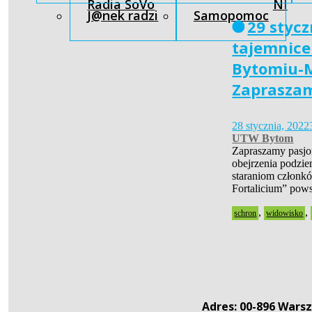
Radia SoVo
NI
J@nek radzi
Samopomoc
29 styc
tajemnice
Bytomiu-
Zaprasza
28 stycznia, 2022
UTW Bytom
Zapraszamy pasjon
obejrzenia podzi
staraniom członk
Fortalicium” pows
,
,
schron
widowisko
Adres: 00-896 Warsz