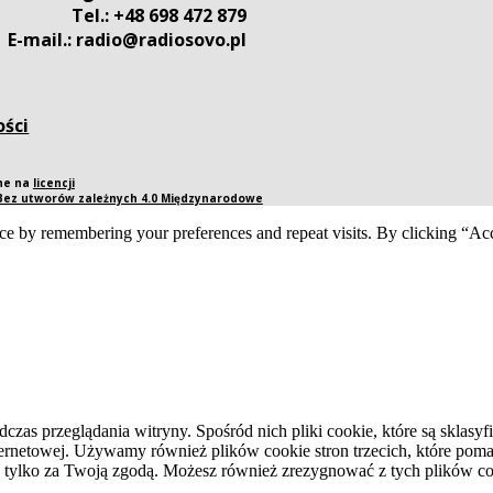
Tel.: +48 698 472 879
E-mail.: radio@radiosovo.pl
ości
pne na
licencji
 Bez utworów zależnych 4.0 Międzynarodowe
ce by remembering your preferences and repeat visits. By clicking “Acc
dczas przeglądania witryny. Spośród nich pliki cookie, które są skla
ernetowej. Używamy również plików cookie stron trzecich, które pomag
 tylko za Twoją zgodą. Możesz również zrezygnować z tych plików coo