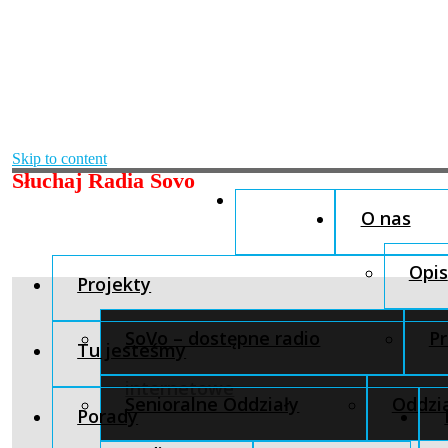
Skip to content
Słuchaj Radia Sovo
O nas
Opis
Projekty
SoVo – dostępne radio
Pr
Tu jesteśmy
internetowe
Senioralne Oddziały
Oddzia
Porady