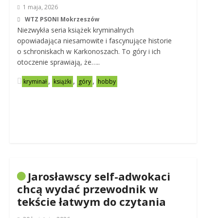
1 maja, 2026
WTZ PSONI Mokrzeszów
Niezwykła seria książek kryminalnych
opowiadająca niesamowite i fascynujące historie
o schroniskach w Karkonoszach. To góry i ich
otoczenie sprawiają, że…..
,
,
,
kryminał
książki
góry
hobby
Jarosławscy self-adwokaci
chcą wydać przewodnik w
tekście łatwym do czytania