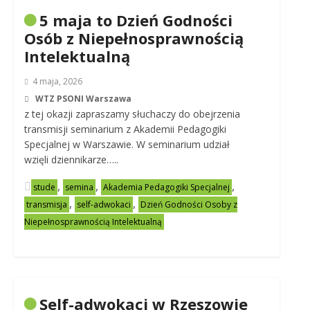
5 maja to Dzień Godności
Osób z Niepełnosprawnością
Intelektualną
4 maja, 2026
WTZ PSONI Warszawa
z tej okazji zapraszamy słuchaczy do obejrzenia
transmisji seminarium z Akademii Pedagogiki
Specjalnej w Warszawie. W seminarium udział
wzięli dziennikarze…..
,
,
,
stude
semina
Akademia Pedagogiki Specjalnej
,
,
transmisja
self-adwokaci
Dzień Godności Osoby z
Niepełnosprawnością Intelektualną
Self-adwokaci w Rzeszowie