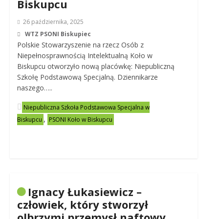
Biskupcu
26 października, 2025
WTZ PSONI Biskupiec
Polskie Stowarzyszenie na rzecz Osób z
Niepełnosprawnością Intelektualną Koło w
Biskupcu otworzyło nową placówkę: Niepubliczną
Szkołę Podstawową Specjalną. Dziennikarze
naszego…..
Niepubliczna Szkoła Podstawowa Specjalna w
,
Biskupcu
PSONI Koło w Biskupcu
Ignacy Łukasiewicz –
człowiek, który stworzył
olbrzymi przemysł naftowy