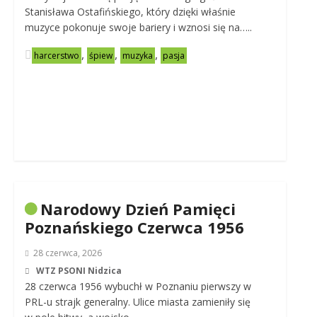
Stanisława Ostafińskiego, który dzięki właśnie
muzyce pokonuje swoje bariery i wznosi się na…..
,
,
,
harcerstwo
śpiew
muzyka
pasja
Narodowy Dzień Pamięci
Poznańskiego Czerwca 1956
28 czerwca, 2026
WTZ PSONI Nidzica
28 czerwca 1956 wybuchł w Poznaniu pierwszy w
PRL-u strajk generalny. Ulice miasta zamieniły się