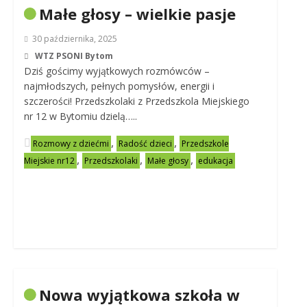
Małe głosy – wielkie pasje
30 października, 2025
WTZ PSONI Bytom
Dziś gościmy wyjątkowych rozmówców –
najmłodszych, pełnych pomysłów, energii i
szczerości! Przedszkolaki z Przedszkola Miejskiego
nr 12 w Bytomiu dzielą…..
,
,
Rozmowy z dziećmi
Radość dzieci
Przedszkole
,
,
,
Miejskie nr12
Przedszkolaki
Małe głosy
edukacja
Nowa wyjątkowa szkoła w