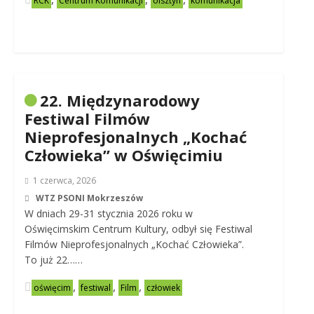
RCK
Centrum Komunikacji
olsztyn
komunikacja
22. Międzynarodowy
Festiwal Filmów
Nieprofesjonalnych „Kochać
Człowieka” w Oświęcimiu
1 czerwca, 2026
WTZ PSONI Mokrzeszów
W dniach 29-31 stycznia 2026 roku w
Oświęcimskim Centrum Kultury, odbył się Festiwal
Filmów Nieprofesjonalnych „Kochać Człowieka”.
To już 22……
,
,
,
oświęcim
festiwal
Film
człowiek