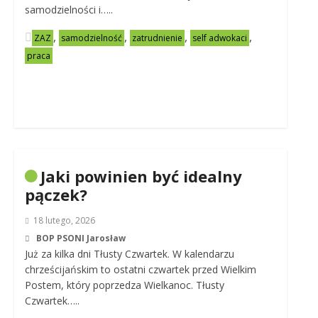
samodzielności i…..
,
,
,
,
ZAZ
samodzielność
zatrudnienie
self adwokaci
praca
Jaki powinien być idealny
pączek?
18 lutego, 2026
BOP PSONI Jarosław
Już za kilka dni Tłusty Czwartek. W kalendarzu
chrześcijańskim to ostatni czwartek przed Wielkim
Postem, który poprzedza Wielkanoc. Tłusty
Czwartek…..