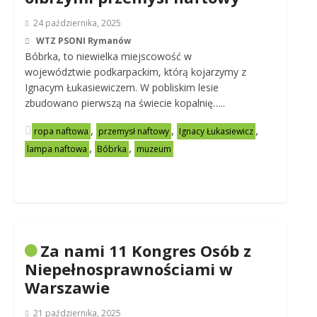
24 października, 2025
WTZ PSONI Rymanów
Bóbrka, to niewielka miejscowość w
województwie podkarpackim, którą kojarzymy z
Ignacym Łukasiewiczem. W pobliskim lesie
zbudowano pierwszą na świecie kopalnię…..
,
,
,
ropa naftowa
przemysł naftowy
Ignacy Łukasiewicz
,
,
lampa naftowa
Bóbrka
muzeum
Za nami 11 Kongres Osób z
Niepełnosprawnościami w
Warszawie
21 października, 2025