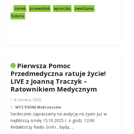
,
,
,
,
zamek
przewodnik
wycieczka
zwiedzanie
historia
Pierwsza Pomoc
Przedmedyczna ratuje życie!
LIVE z Joanną Traczyk –
Ratownikiem Medycznym
8 czerwca, 2026
WTZ PSONI Mokrzeszów
Serdecznie zapraszamy na audycję na żywo już w
najbliższą środę 15.10.2025 r. o godz. 12:00
Redaktorzy Radio SoVo , będą…..