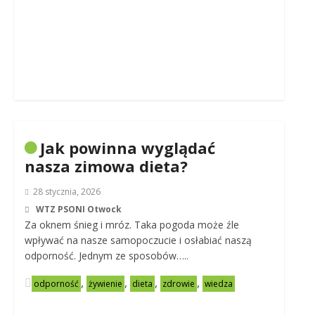
Jak powinna wyglądać
nasza zimowa dieta?
28 stycznia, 2026
WTZ PSONI Otwock
Za oknem śnieg i mróz. Taka pogoda może źle
wpływać na nasze samopoczucie i osłabiać naszą
odporność. Jednym ze sposobów…..
,
,
,
,
odporność
żywienie
dieta
zdrowie
wiedza