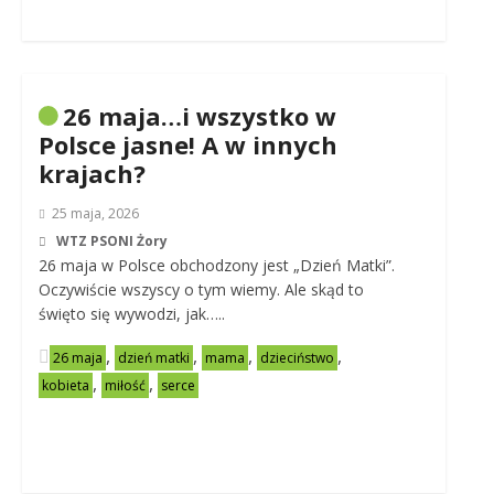
26 maja…i wszystko w
Polsce jasne! A w innych
krajach?
25 maja, 2026
WTZ PSONI Żory
26 maja w Polsce obchodzony jest „Dzień Matki”.
Oczywiście wszyscy o tym wiemy. Ale skąd to
święto się wywodzi, jak…..
,
,
,
,
26 maja
dzień matki
mama
dzieciństwo
,
,
kobieta
miłość
serce