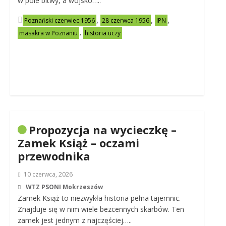
w pole bitwy, a wojsko…..
,
,
,
Poznański czerwiec 1956
28 czerwca 1956
IPN
,
masakra w Poznaniu
historia uczy
Propozycja na wycieczkę –
Zamek Książ – oczami
przewodnika
10 czerwca, 2026
WTZ PSONI Mokrzeszów
Zamek Książ to niezwykła historia pełna tajemnic.
Znajduje się w nim wiele bezcennych skarbów. Ten
zamek jest jednym z najczęściej…..