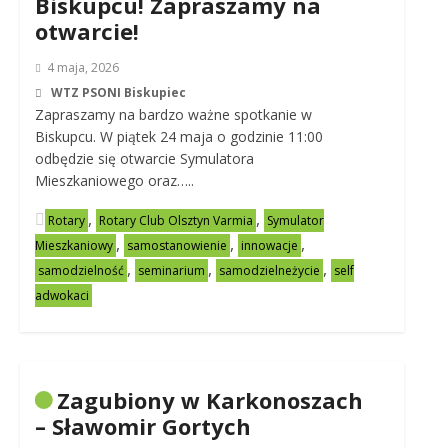
Biskupcu! Zapraszamy na
otwarcie!
4 maja, 2026
WTZ PSONI Biskupiec
Zapraszamy na bardzo ważne spotkanie w
Biskupcu. W piątek 24 maja o godzinie 11:00
odbędzie się otwarcie Symulatora
Mieszkaniowego oraz…..
,
,
Rotary
Rotary Club Olsztyn Varmia
Symulator
,
,
,
Mieszkaniowy
samostanowienie
innowacje
,
,
,
samodzielność
seminarium
samodzielneżycie
self
adwokaci
Zagubiony w Karkonoszach
– Sławomir Gortych