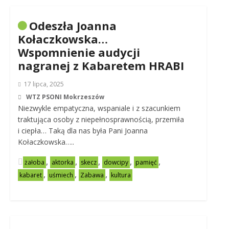
Odeszła Joanna
Kołaczkowska…
Wspomnienie audycji
nagranej z Kabaretem HRABI
17 lipca, 2025
WTZ PSONI Mokrzeszów
Niezwykle empatyczna, wspaniale i z szacunkiem
traktująca osoby z niepełnosprawnością, przemiła
i ciepła… Taką dla nas była Pani Joanna
Kołaczkowska…..
,
,
,
,
,
żałoba
aktorka
skecz
dowcipy
pamięć
,
,
,
kabaret
uśmiech
Zabawa
kultura