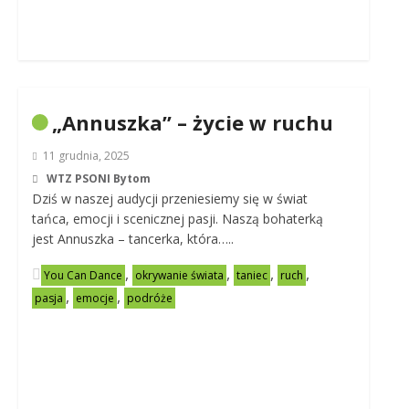
„Annuszka” – życie w ruchu
11 grudnia, 2025
WTZ PSONI Bytom
Dziś w naszej audycji przeniesiemy się w świat
tańca, emocji i scenicznej pasji. Naszą bohaterką
jest Annuszka – tancerka, która…..
,
,
,
,
You Can Dance
okrywanie świata
taniec
ruch
,
,
pasja
emocje
podróże