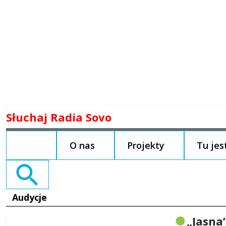
Skip
Słuchaj Radia Sovo
to
content
O nas
Projekty
Tu je
Search
for:
Audycje
„Jasna