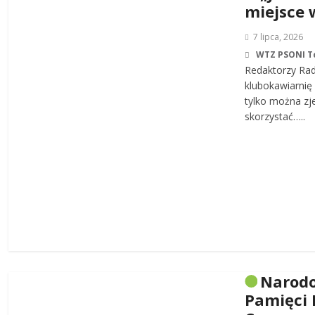
miejsce 
7 lipca, 2026
WTZ PSONI T
Redaktorzy Rad
klubokawiarnię 
tylko można zj
skorzystać…..
Narodo
Pamięci 