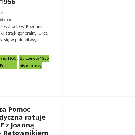
 1956
26
idzica
56 wybuchł w Poznaniu
u strajk generalny. Ulice
y się w pole bitwy, a
,
,
wiec 1956
28 czerwca 1956
,
 Poznaniu
historia uczy
za Pomoc
dyczna ratuje
VE z Joanną
– Ratownikiem