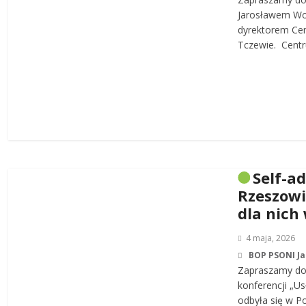
Jarosławem W
dyrektorem Cen
Tczewie. Centru
Self-a
Rzeszowi
dla nich
4 maja, 2026
BOP PSONI J
Zapraszamy do 
konferencji „Us
odbyła się w P