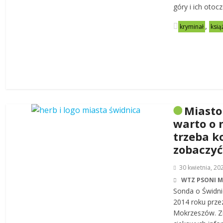
góry i ich otoc
,
kryminał
ksią
Miasto
warto o 
trzeba k
zobaczyć
30 kwietnia, 20
WTZ PSONI 
Sonda o Świdni
2014 roku prze
Mokrzeszów. Zn