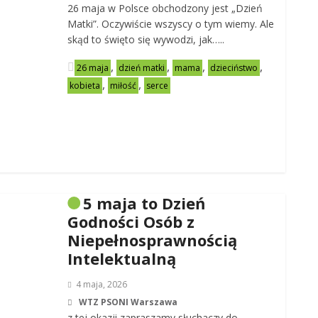
26 maja w Polsce obchodzony jest „Dzień
Matki”. Oczywiście wszyscy o tym wiemy. Ale
skąd to święto się wywodzi, jak…..
,
,
,
,
26 maja
dzień matki
mama
dzieciństwo
,
,
kobieta
miłość
serce
5 maja to Dzień
Godności Osób z
Niepełnosprawnością
Intelektualną
4 maja, 2026
WTZ PSONI Warszawa
z tej okazji zapraszamy słuchaczy do