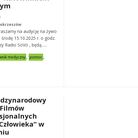
nym
6
Mokrzeszów
raszamy na audycję na żywo
ą środę 15.10.2025 r. o godz.
zy Radio SoVo , będą…..
,
,
wnik medyczny
pomoc
ędzynarodowy
 Filmów
sjonalnych
Człowieka” w
miu