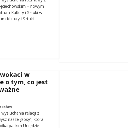
ojciechowskim – nowym
trum Kultury i Sztuki w
m Kultury i Sztuki…..
dwokaci w
e o tym, co jest
 ważne
arosław
wysłuchania relacji z
łysz nasze głosy”, która
odkarpackim Urzędzie