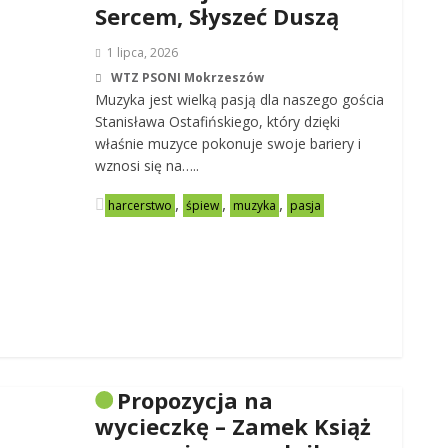
Sercem, Słyszeć Duszą
1 lipca, 2026
WTZ PSONI Mokrzeszów
Muzyka jest wielką pasją dla naszego gościa
Stanisława Ostafińskiego, który dzięki
właśnie muzyce pokonuje swoje bariery i
wznosi się na…..
,
,
,
harcerstwo
śpiew
muzyka
pasja
Propozycja na
wycieczkę – Zamek Książ