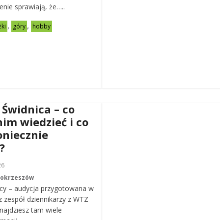
zenie sprawiają, że…..
,
,
żki
góry
hobby
 Świdnica – co
nim wiedzieć i co
oniecznie
?
26
Mokrzeszów
cy – audycja przygotowana w
z zespół dziennikarzy z WTZ
ajdziesz tam wiele