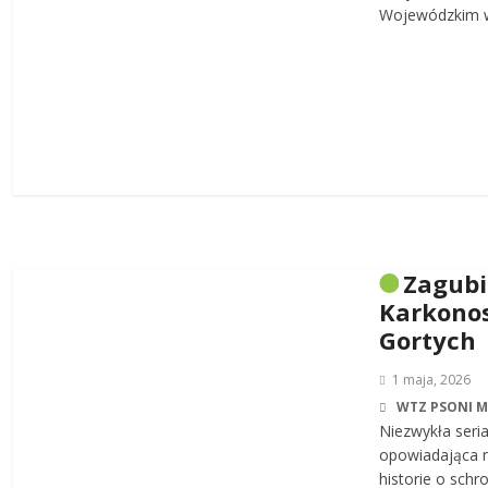
Wojewódzkim w
Zagub
Karkonos
Gortych
1 maja, 2026
WTZ PSONI 
Niezwykła seri
opowiadająca n
historie o sch