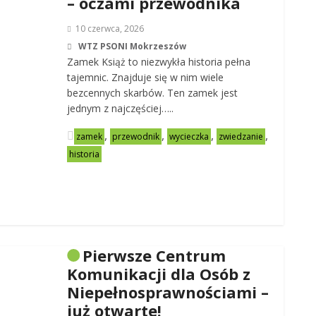
– oczami przewodnika
10 czerwca, 2026
WTZ PSONI Mokrzeszów
Zamek Książ to niezwykła historia pełna
tajemnic. Znajduje się w nim wiele
bezcennych skarbów. Ten zamek jest
jednym z najczęściej…..
,
,
,
,
zamek
przewodnik
wycieczka
zwiedzanie
historia
Pierwsze Centrum
Komunikacji dla Osób z
Niepełnosprawnościami –
już otwarte!