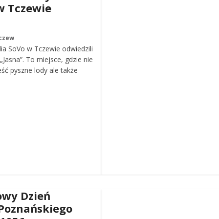
w Tczewie
czew
ia SoVo w Tczewie odwiedzili
„Jasna”. To miejsce, gdzie nie
eść pyszne lody ale także
wy Dzień
Poznańskiego