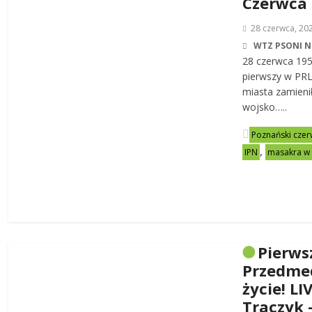
Czerwca
28 czerwca, 20
WTZ PSONI N
28 czerwca 19
pierwszy w PRL-
miasta zamienił
wojsko…..
Poznański czer
,
IPN
masakra w
Pierws
Przedme
życie! LI
Traczyk 