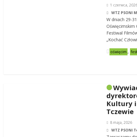
1 czerwca, 202
WTZ PSONI 
W dniach 29-31
Oświęcimskim C
Festiwal Filmó
„Kochać Człowi
,
oświęcim
fes
Wywia
dyrekto
Kultury i
Tczewie
8 maja, 2026
WTZ PSONI T
Zapraszamy do