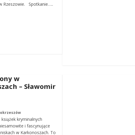
 Rzeszowie. Spotkanie…..
iony w
zach – Sławomir
Mokrzeszów
a książek kryminalnych
iesamowite i fascynujące
roniskach w Karkonoszach. To