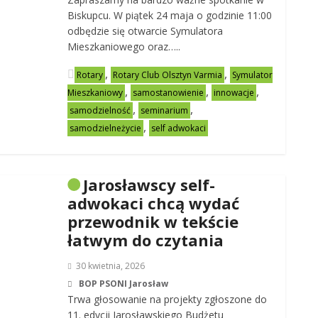
Biskupcu. W piątek 24 maja o godzinie 11:00
odbędzie się otwarcie Symulatora
Mieszkaniowego oraz…..
,
,
Rotary
Rotary Club Olsztyn Varmia
Symulator
,
,
,
Mieszkaniowy
samostanowienie
innowacje
,
,
samodzielność
seminarium
,
samodzielneżycie
self adwokaci
Jarosławscy self-
adwokaci chcą wydać
przewodnik w tekście
łatwym do czytania
30 kwietnia, 2026
BOP PSONI Jarosław
Trwa głosowanie na projekty zgłoszone do
11. edycji Jarosławskiego Budżetu