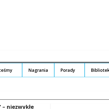
steśmy
Nagrania
Porady
Bibliote
” – niezwykłe