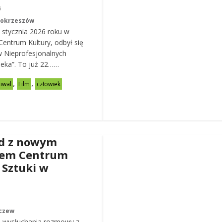
6
Mokrzeszów
 stycznia 2026 roku w
entrum Kultury, odbył się
w Nieprofesjonalnych
eka”. To już 22……
,
,
tiwal
Film
człowiek
d z nowym
rem Centrum
 Sztuki w
czew
 wysłuchania rozmowy z