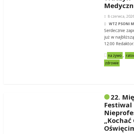
Medycz
8 czerwca, 202
WTZ PSONI 
Serdecznie zap
już w najbliższ
12:00 Redaktor
,
na żywo
rato
zdrowie
22. Mi
Festiwal
Nieprofe
„Kochać 
Oświęci