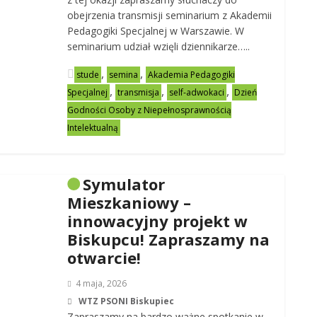
obejrzenia transmisji seminarium z Akademii
Pedagogiki Specjalnej w Warszawie. W
seminarium udział wzięli dziennikarze…..
,
,
stude
semina
Akademia Pedagogiki
,
,
,
Specjalnej
transmisja
self-adwokaci
Dzień
Godności Osoby z Niepełnosprawnością
Intelektualną
Symulator
Mieszkaniowy –
innowacyjny projekt w
Biskupcu! Zapraszamy na
otwarcie!
4 maja, 2026
WTZ PSONI Biskupiec
Zapraszamy na bardzo ważne spotkanie w