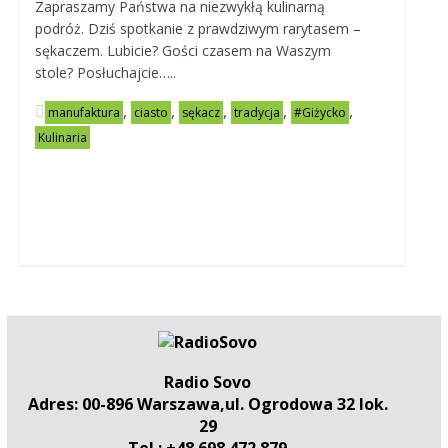
Zapraszamy Państwa na niezwykłą kulinarną
podróż. Dziś spotkanie z prawdziwym rarytasem –
sękaczem. Lubicie? Gości czasem na Waszym
stole? Posłuchajcie…..
,
,
,
,
,
manufaktura
ciasto
sękacz
tradycja
#Giżycko
Kulinaria
Radio Sovo
Adres: 00-896 Warszawa,ul. Ogrodowa 32 lok.
29