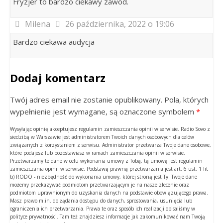
Fryzjer to bardzo ciekawy zawód.
Milena
26 października, 2022 o 19:06
Bardzo ciekawa audycja
Dodaj komentarz
Twój adres email nie zostanie opublikowany. Pola, których
wypełnienie jest wymagane, są oznaczone symbolem
*
Wysyłając opinię akceptujesz regulamin zamieszczania opinii w serwisie. Radio Sovo z
siedzibą w Warszawie jest administratorem Twoich danych osobowych dla celów
związanych z korzystaniem z serwisu. Administrator przetwarza Twoje dane osobowe,
które podajesz lub pozostawiasz w ramach zamieszczania opinii w serwisie.
Przetwarzamy te dane w celu wykonania umowy z Tobą, tą umową jest regulamin
zamieszczania opinii w serwisie. Podstawą prawną przetwarzania jest art. 6 ust. 1 lit
b) RODO - niezbędność do wykonania umowy, której stroną jest Ty. Twoje dane
możemy przekazywać podmiotom przetwarzającym je na nasze zlecenie oraz
podmiotom uprawnionym do uzyskania danych na podstawie obowiązującego prawa.
Masz prawo m.in. do żądania dostępu do danych, sprostowania, usunięcia lub
ograniczenia ich przetwarzania. Prawa te oraz sposób ich realizacji opisaliśmy w
polityce prywatności. Tam też znajdziesz informacje jak zakomunikować nam Twoją