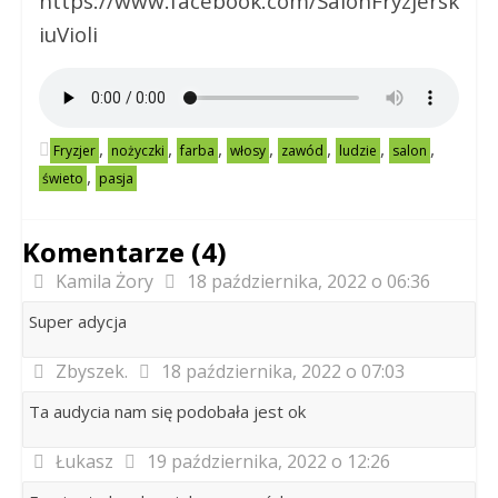
https://www.facebook.com/SalonFryzjersk
iuVioli
,
,
,
,
,
,
,
Fryzjer
nożyczki
farba
włosy
zawód
ludzie
salon
,
świeto
pasja
Komentarze (4)
Kamila Żory
18 października, 2022 o 06:36
Super adycja
Zbyszek.
18 października, 2022 o 07:03
Ta audycia nam się podobała jest ok
Łukasz
19 października, 2022 o 12:26