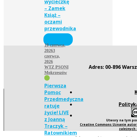
wycieczkę
– Zamek
Książ –
oczami
przewodnika
10 czerwca,
2026
3
czerwca,
2026
Adres: 00-896 Warsz
WTZ PSONI
Mokrzeszów
Pierwsza
Pomoc
Przedmedyczna
Polityk
ratuje
życie! LIVE
z Joanną
Utwory na tym po
Creative Commons Uznanie autors
Traczyk –
zależnych
Ratownikiem