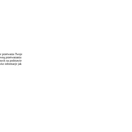
r przetwarza Twoje
awną przetwarzania
anych na podstawie
esz informacje jak