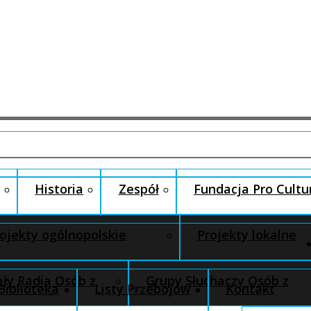
Historia
Zespół
Fundacja Pro Cultu
ojekty ogólnopolskie
Projekty lokalne
ły Radia Osób z
Grupy Słuchaczy Osób z
Biblioteka
Listy Przebojów
Kontakt