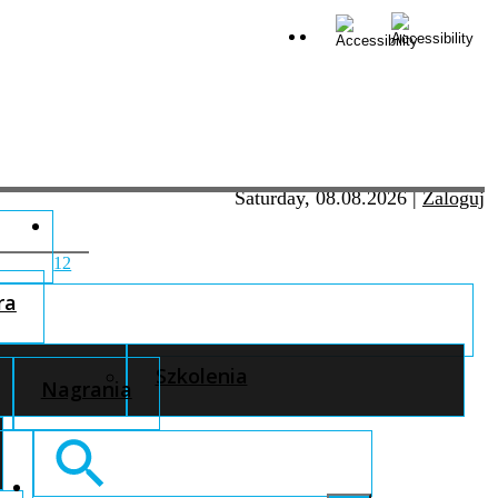
Saturday, 08.08.2026
|
Zaloguj
12
ra
Szkolenia
Nagrania