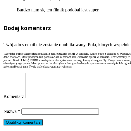
Bardzo nam się ten filmik podobał jest super.
Dodaj komentarz
Twój adres email nie zostanie opublikowany. Pola, których wypełn
Wysyłając opinię akceptujesz regulamin zamieszczania opinii w serwisie. Radio Sovo z siedzibą w Warszaw
dane osobowe, które podajesz lub pozostawiasz w ramach zamieszczania opinii w serwisie. Przetwarzamy te
jest art. 6 ust. 1 lit b) RODO - niezbędność do wykonania umowy, której stroną jest Ty. Twoje dane moż
obowiązującego prawa. Masz prawo m.in. do żądania dostępu do danych, sprostowania, usunięcia lub ogranicze
zakomunikować nam Twoją wolę skorzystania z tych praw.
Komentarz
Nazwa
*