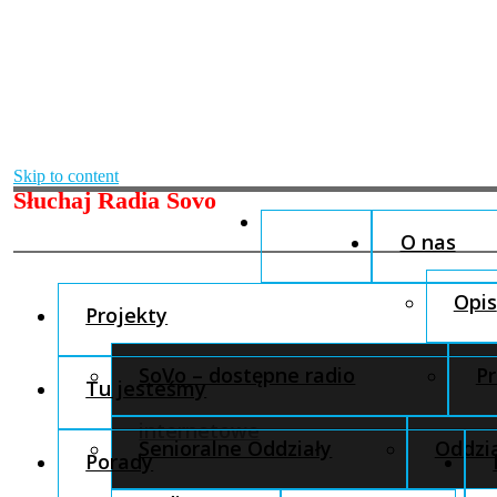
Skip to content
Słuchaj Radia Sovo
O nas
Opis
Projekty
SoVo – dostępne radio
Pr
Tu jesteśmy
internetowe
Senioralne Oddziały
Oddzia
Porady