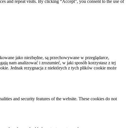
s and repeat visits. By clicking “Accept”, you consent to the use of
syfikowane jako niezbędne, są przechowywane w przeglądarce,
ają nam analizować i zrozumieć, w jaki sposób korzystasz z tej
kie. Jednak rezygnacja z niektórych z tych plików cookie może
nalities and security features of the website. These cookies do not