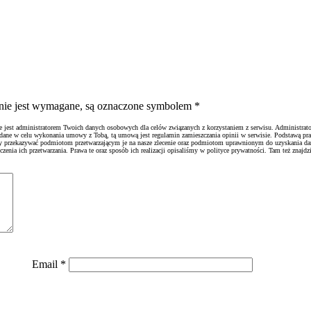
ienie jest wymagane, są oznaczone symbolem
*
ie jest administratorem Twoich danych osobowych dla celów związanych z korzystaniem z serwisu. Administrato
 dane w celu wykonania umowy z Tobą, tą umową jest regulamin zamieszczania opinii w serwisie. Podstawą pr
emy przekazywać podmiotom przetwarzającym je na nasze zlecenie oraz podmiotom uprawnionym do uzyskania d
nia ich przetwarzania. Prawa te oraz sposób ich realizacji opisaliśmy w polityce prywatności. Tam też znajdzi
Email
*