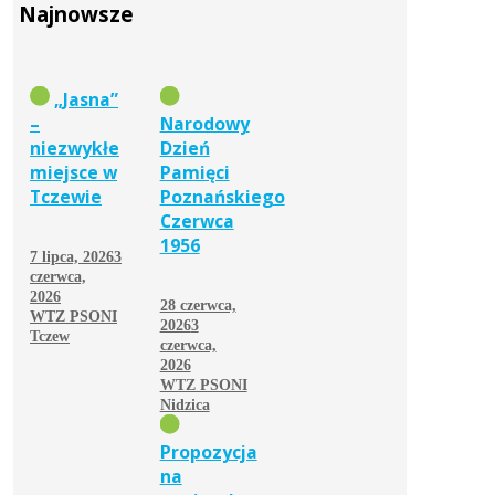
Najnowsze
„Jasna”
–
Narodowy
niezwykłe
Dzień
miejsce w
Pamięci
Tczewie
Poznańskiego
Czerwca
1956
7 lipca, 2026
3
czerwca,
2026
28 czerwca,
WTZ PSONI
2026
3
Tczew
czerwca,
2026
WTZ PSONI
Nidzica
Propozycja
na