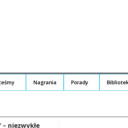
steśmy
Nagrania
Porady
Bibliote
” – niezwykłe