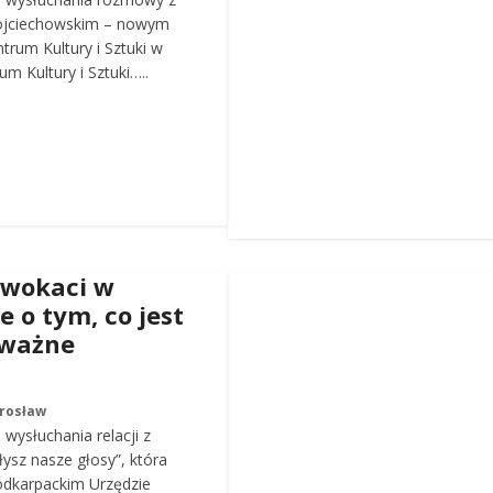
ojciechowskim – nowym
trum Kultury i Sztuki w
m Kultury i Sztuki…..
dwokaci w
e o tym, co jest
 ważne
arosław
wysłuchania relacji z
łysz nasze głosy”, która
odkarpackim Urzędzie