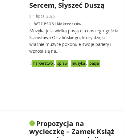
Sercem, Słyszeć Duszą
1 lipca, 2026
WTZ PSONI Mokrzeszów
Muzyka jest wielką pasją dla naszego gościa
Stanisława Ostafińskiego, który dzięki
właśnie muzyce pokonuje swoje bariery i
wznosi się na…..
,
,
,
harcerstwo
śpiew
muzyka
pasja
Propozycja na
wycieczkę – Zamek Książ