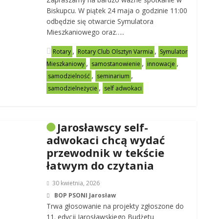
Biskupcu. W piątek 24 maja o godzinie 11:00
odbędzie się otwarcie Symulatora
Mieszkaniowego oraz…..
,
,
Rotary
Rotary Club Olsztyn Varmia
Symulator
,
,
,
Mieszkaniowy
samostanowienie
innowacje
,
,
samodzielność
seminarium
,
samodzielneżycie
self adwokaci
Jarosławscy self-
adwokaci chcą wydać
przewodnik w tekście
łatwym do czytania
30 kwietnia, 2026
BOP PSONI Jarosław
Trwa głosowanie na projekty zgłoszone do
11. edycji Jarosławskiego Budżetu