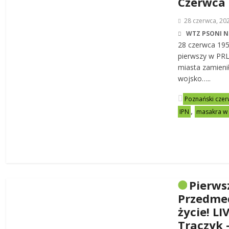
Czerwca
28 czerwca, 20
WTZ PSONI N
28 czerwca 19
pierwszy w PRL-
miasta zamienił
wojsko…..
Poznański czer
,
IPN
masakra w
Pierws
Przedme
życie! LI
Traczyk 