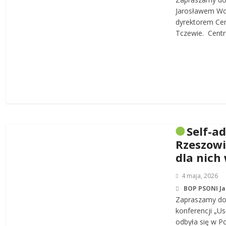
Jarosławem W
dyrektorem Cen
Tczewie. Centru
Self-a
Rzeszowi
dla nich
4 maja, 2026
BOP PSONI J
Zapraszamy do 
konferencji „Us
odbyła się w P