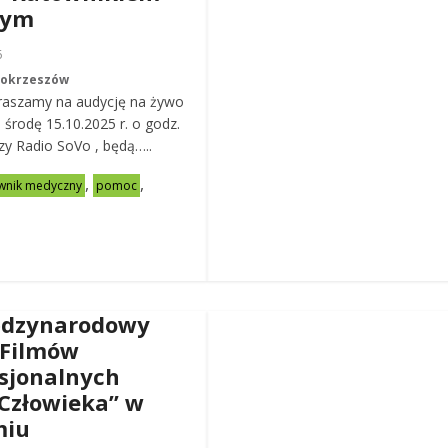
nym
6
Mokrzeszów
raszamy na audycję na żywo
ą środę 15.10.2025 r. o godz.
zy Radio SoVo , będą…..
,
,
wnik medyczny
pomoc
ędzynarodowy
 Filmów
sjonalnych
Człowieka” w
miu