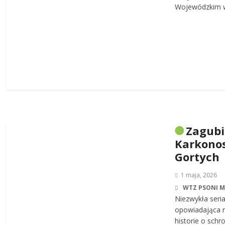
Wojewódzkim w
Zagub
Karkonos
Gortych
1 maja, 2026
WTZ PSONI 
Niezwykła seri
opowiadająca n
historie o sch