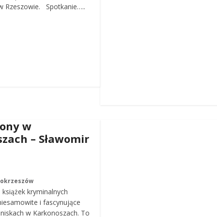
 Rzeszowie. Spotkanie…..
iony w
zach – Sławomir
Mokrzeszów
a książek kryminalnych
iesamowite i fascynujące
roniskach w Karkonoszach. To