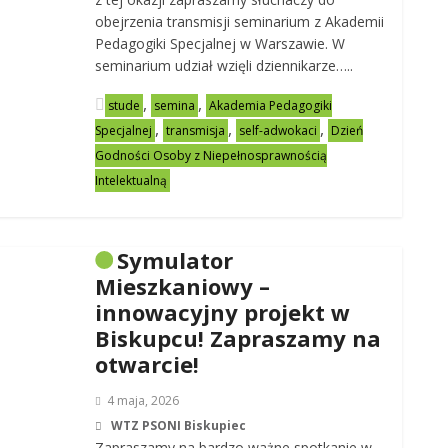
obejrzenia transmisji seminarium z Akademii
Pedagogiki Specjalnej w Warszawie. W
seminarium udział wzięli dziennikarze…..
,
,
stude
semina
Akademia Pedagogiki
,
,
,
Specjalnej
transmisja
self-adwokaci
Dzień
Godności Osoby z Niepełnosprawnością
Intelektualną
Symulator
Mieszkaniowy –
innowacyjny projekt w
Biskupcu! Zapraszamy na
otwarcie!
4 maja, 2026
WTZ PSONI Biskupiec
Zapraszamy na bardzo ważne spotkanie w