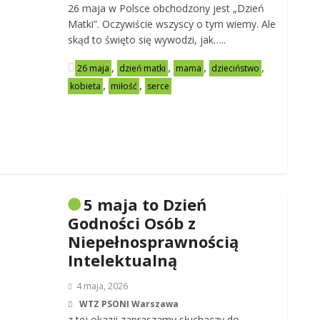
26 maja w Polsce obchodzony jest „Dzień
Matki”. Oczywiście wszyscy o tym wiemy. Ale
skąd to święto się wywodzi, jak…..
,
,
,
,
26 maja
dzień matki
mama
dzieciństwo
,
,
kobieta
miłość
serce
5 maja to Dzień
Godności Osób z
Niepełnosprawnością
Intelektualną
4 maja, 2026
WTZ PSONI Warszawa
z tej okazji zapraszamy słuchaczy do