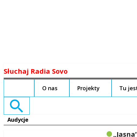
Skip
Słuchaj Radia Sovo
to
content
O nas
Projekty
Tu je
Search
for:
Audycje
„Jasna