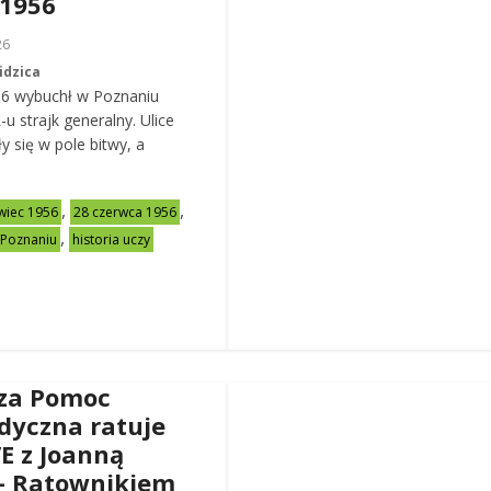
 1956
26
idzica
56 wybuchł w Poznaniu
u strajk generalny. Ulice
y się w pole bitwy, a
,
,
wiec 1956
28 czerwca 1956
,
 Poznaniu
historia uczy
za Pomoc
dyczna ratuje
VE z Joanną
– Ratownikiem