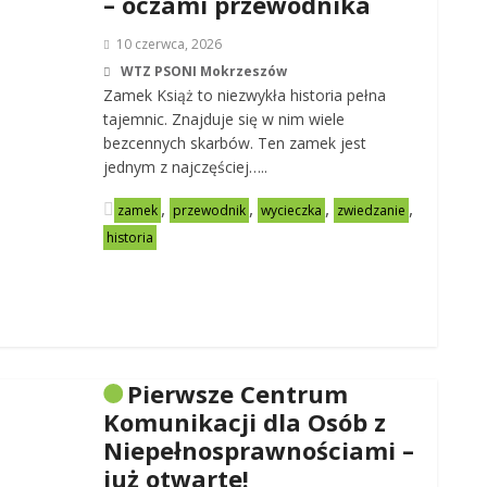
– oczami przewodnika
10 czerwca, 2026
WTZ PSONI Mokrzeszów
Zamek Książ to niezwykła historia pełna
tajemnic. Znajduje się w nim wiele
bezcennych skarbów. Ten zamek jest
jednym z najczęściej…..
,
,
,
,
zamek
przewodnik
wycieczka
zwiedzanie
historia
Pierwsze Centrum
Komunikacji dla Osób z
Niepełnosprawnościami –
już otwarte!