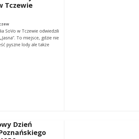
w Tczewie
czew
ia SoVo w Tczewie odwiedzili
„Jasna”. To miejsce, gdzie nie
eść pyszne lody ale także
wy Dzień
Poznańskiego