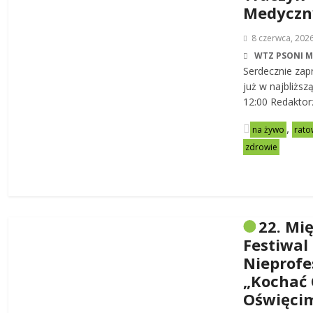
Medycz
8 czerwca, 202
WTZ PSONI 
Serdecznie zap
już w najbliższ
12:00 Redaktor
,
na żywo
rato
zdrowie
22. Mi
Festiwal
Nieprofe
„Kochać 
Oświęci