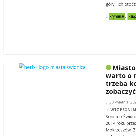
góry i ich otoc
,
kryminał
ksią
Miasto
warto o 
trzeba k
zobaczyć
30 kwietnia, 20
WTZ PSONI 
Sonda o Świdni
2014 roku prze
Mokrzeszów. Zn