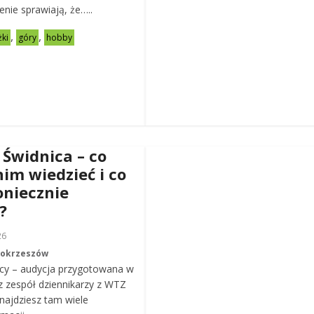
zenie sprawiają, że…..
,
,
żki
góry
hobby
 Świdnica – co
nim wiedzieć i co
oniecznie
?
26
Mokrzeszów
cy – audycja przygotowana w
z zespół dziennikarzy z WTZ
ajdziesz tam wiele