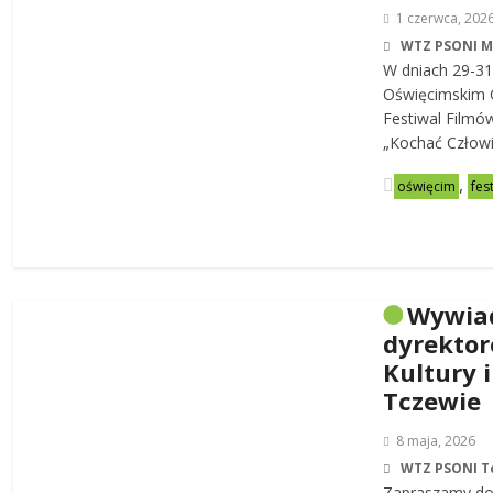
1 czerwca, 202
WTZ PSONI 
W dniach 29-31
Oświęcimskim C
Festiwal Filmó
„Kochać Człowi
,
oświęcim
fes
Wywia
dyrekto
Kultury i
Tczewie
8 maja, 2026
WTZ PSONI T
Zapraszamy do