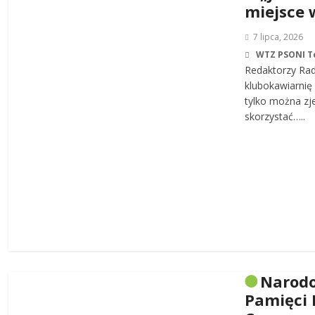
miejsce 
7 lipca, 2026
WTZ PSONI T
Redaktorzy Rad
klubokawiarnię 
tylko można zj
skorzystać…..
Narodo
Pamięci 