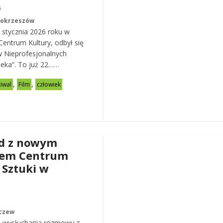
6
Mokrzeszów
 stycznia 2026 roku w
entrum Kultury, odbył się
w Nieprofesjonalnych
eka”. To już 22……
,
,
tiwal
Film
człowiek
d z nowym
rem Centrum
 Sztuki w
czew
 wysłuchania rozmowy z