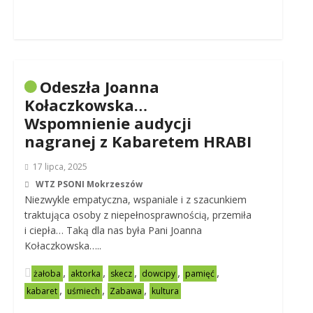
Odeszła Joanna
Kołaczkowska…
Wspomnienie audycji
nagranej z Kabaretem HRABI
17 lipca, 2025
WTZ PSONI Mokrzeszów
Niezwykle empatyczna, wspaniale i z szacunkiem
traktująca osoby z niepełnosprawnością, przemiła
i ciepła… Taką dla nas była Pani Joanna
Kołaczkowska…..
,
,
,
,
,
żałoba
aktorka
skecz
dowcipy
pamięć
,
,
,
kabaret
uśmiech
Zabawa
kultura