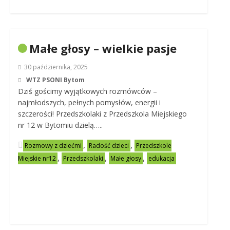
Małe głosy – wielkie pasje
30 października, 2025
WTZ PSONI Bytom
Dziś gościmy wyjątkowych rozmówców –
najmłodszych, pełnych pomysłów, energii i
szczerości! Przedszkolaki z Przedszkola Miejskiego
nr 12 w Bytomiu dzielą…..
,
,
Rozmowy z dziećmi
Radość dzieci
Przedszkole
,
,
,
Miejskie nr12
Przedszkolaki
Małe głosy
edukacja