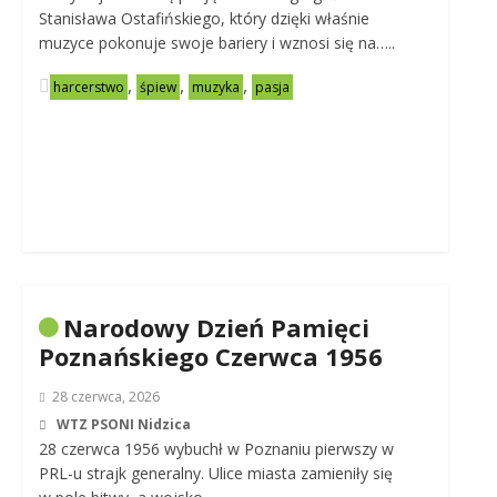
Stanisława Ostafińskiego, który dzięki właśnie
muzyce pokonuje swoje bariery i wznosi się na…..
,
,
,
harcerstwo
śpiew
muzyka
pasja
Narodowy Dzień Pamięci
Poznańskiego Czerwca 1956
28 czerwca, 2026
WTZ PSONI Nidzica
28 czerwca 1956 wybuchł w Poznaniu pierwszy w
PRL-u strajk generalny. Ulice miasta zamieniły się