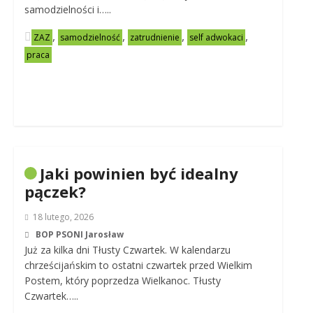
samodzielności i…..
,
,
,
,
ZAZ
samodzielność
zatrudnienie
self adwokaci
praca
Jaki powinien być idealny
pączek?
18 lutego, 2026
BOP PSONI Jarosław
Już za kilka dni Tłusty Czwartek. W kalendarzu
chrześcijańskim to ostatni czwartek przed Wielkim
Postem, który poprzedza Wielkanoc. Tłusty
Czwartek…..