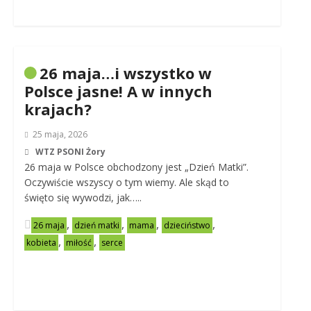
26 maja…i wszystko w
Polsce jasne! A w innych
krajach?
25 maja, 2026
WTZ PSONI Żory
26 maja w Polsce obchodzony jest „Dzień Matki”.
Oczywiście wszyscy o tym wiemy. Ale skąd to
święto się wywodzi, jak…..
,
,
,
,
26 maja
dzień matki
mama
dzieciństwo
,
,
kobieta
miłość
serce