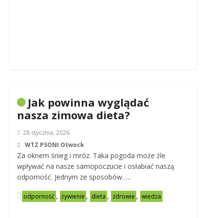
Jak powinna wyglądać
nasza zimowa dieta?
28 stycznia, 2026
WTZ PSONI Otwock
Za oknem śnieg i mróz. Taka pogoda może źle
wpływać na nasze samopoczucie i osłabiać naszą
odporność. Jednym ze sposobów…..
,
,
,
,
odporność
żywienie
dieta
zdrowie
wiedza