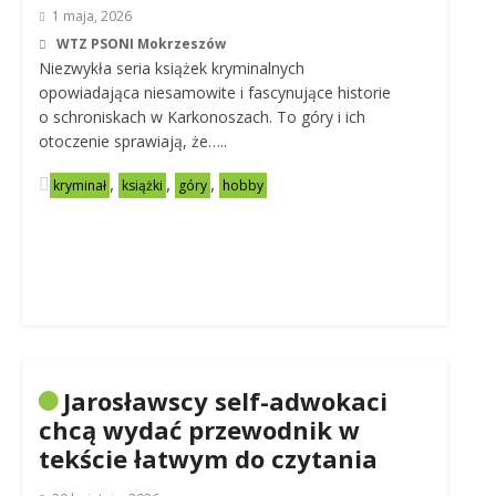
1 maja, 2026
WTZ PSONI Mokrzeszów
Niezwykła seria książek kryminalnych
opowiadająca niesamowite i fascynujące historie
o schroniskach w Karkonoszach. To góry i ich
otoczenie sprawiają, że…..
,
,
,
kryminał
książki
góry
hobby
Jarosławscy self-adwokaci
chcą wydać przewodnik w
tekście łatwym do czytania