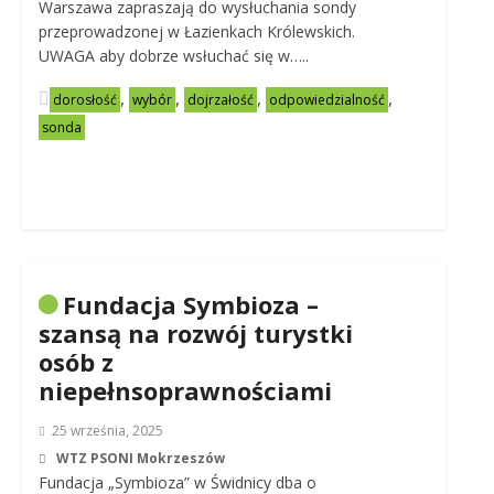
Warszawa zapraszają do wysłuchania sondy
przeprowadzonej w Łazienkach Królewskich.
UWAGA aby dobrze wsłuchać się w…..
,
,
,
,
dorosłość
wybór
dojrzałość
odpowiedzialność
sonda
Fundacja Symbioza –
szansą na rozwój turystki
osób z
niepełnsoprawnościami
25 września, 2025
WTZ PSONI Mokrzeszów
Fundacja „Symbioza” w Świdnicy dba o