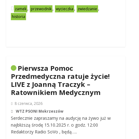
,
,
,
,
zamek
przewodnik
wycieczka
zwiedzanie
historia
Pierwsza Pomoc
Przedmedyczna ratuje życie!
LIVE z Joanną Traczyk –
Ratownikiem Medycznym
8 czerwca, 2026
WTZ PSONI Mokrzeszów
Serdecznie zapraszamy na audycję na żywo już w
najbliższą środę 15.10.2025 r. o godz. 12:00
Redaktorzy Radio SoVo , będą…..