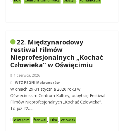
RCK
Centrum Komunikacji
olsztyn
komunikacja
22. Międzynarodowy
Festiwal Filmów
Nieprofesjonalnych „Kochać
Człowieka” w Oświęcimiu
1 czerwca, 2026
WTZ PSONI Mokrzeszów
W dniach 29-31 stycznia 2026 roku w
Oświęcimskim Centrum Kultury, odbył się Festiwal
Filmów Nieprofesjonalnych „Kochać Człowieka”.
To już 22……
,
,
,
oświęcim
festiwal
Film
człowiek