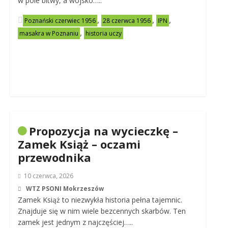
w pole bitwy, a wojsko…..
,
,
,
Poznański czerwiec 1956
28 czerwca 1956
IPN
,
masakra w Poznaniu
historia uczy
Propozycja na wycieczkę –
Zamek Książ – oczami
przewodnika
10 czerwca, 2026
WTZ PSONI Mokrzeszów
Zamek Książ to niezwykła historia pełna tajemnic.
Znajduje się w nim wiele bezcennych skarbów. Ten
zamek jest jednym z najczęściej…..