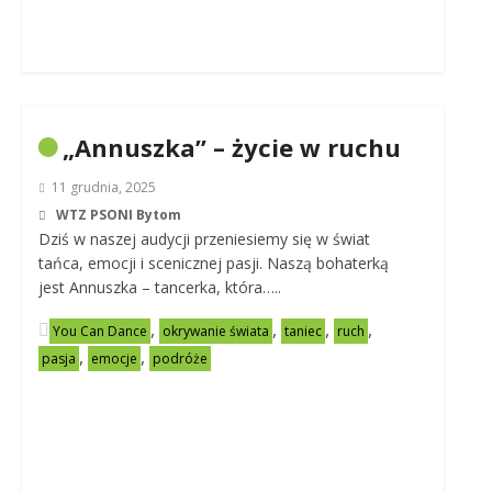
„Annuszka” – życie w ruchu
11 grudnia, 2025
WTZ PSONI Bytom
Dziś w naszej audycji przeniesiemy się w świat
tańca, emocji i scenicznej pasji. Naszą bohaterką
jest Annuszka – tancerka, która…..
,
,
,
,
You Can Dance
okrywanie świata
taniec
ruch
,
,
pasja
emocje
podróże