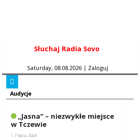
Skip
Słuchaj Radia Sovo
to
content
Saturday, 08.08.2026
|
Zaloguj
Audycje
„Jasna” – niezwykłe miejsce
w Tczewie
7 lipca, 2026