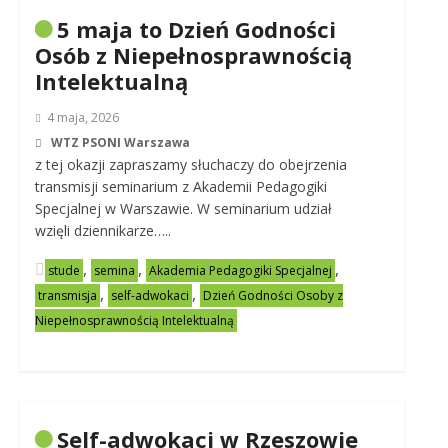
5 maja to Dzień Godności
Osób z Niepełnosprawnością
Intelektualną
4 maja, 2026
WTZ PSONI Warszawa
z tej okazji zapraszamy słuchaczy do obejrzenia
transmisji seminarium z Akademii Pedagogiki
Specjalnej w Warszawie. W seminarium udział
wzięli dziennikarze…..
,
,
,
stude
semina
Akademia Pedagogiki Specjalnej
,
,
transmisja
self-adwokaci
Dzień Godności Osoby z
Niepełnosprawnością Intelektualną
Self-adwokaci w Rzeszowie