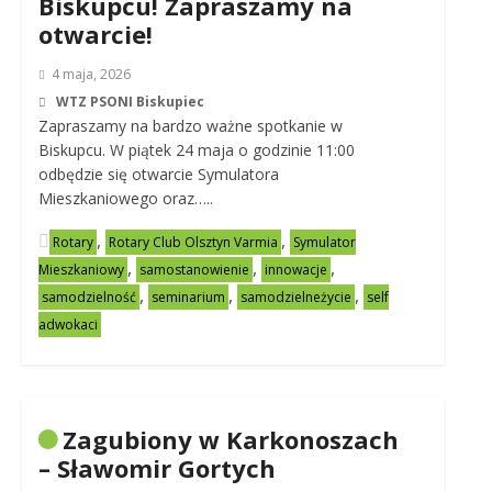
Biskupcu! Zapraszamy na
otwarcie!
4 maja, 2026
WTZ PSONI Biskupiec
Zapraszamy na bardzo ważne spotkanie w
Biskupcu. W piątek 24 maja o godzinie 11:00
odbędzie się otwarcie Symulatora
Mieszkaniowego oraz…..
,
,
Rotary
Rotary Club Olsztyn Varmia
Symulator
,
,
,
Mieszkaniowy
samostanowienie
innowacje
,
,
,
samodzielność
seminarium
samodzielneżycie
self
adwokaci
Zagubiony w Karkonoszach
– Sławomir Gortych