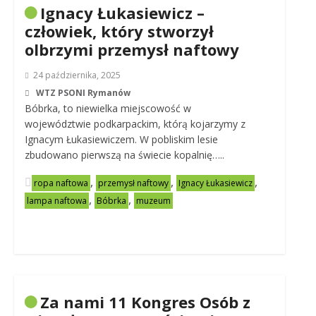
Ignacy Łukasiewicz –
człowiek, który stworzył
olbrzymi przemysł naftowy
24 października, 2025
WTZ PSONI Rymanów
Bóbrka, to niewielka miejscowość w
województwie podkarpackim, którą kojarzymy z
Ignacym Łukasiewiczem. W pobliskim lesie
zbudowano pierwszą na świecie kopalnię…..
,
,
,
ropa naftowa
przemysł naftowy
Ignacy Łukasiewicz
,
,
lampa naftowa
Bóbrka
muzeum
Za nami 11 Kongres Osób z