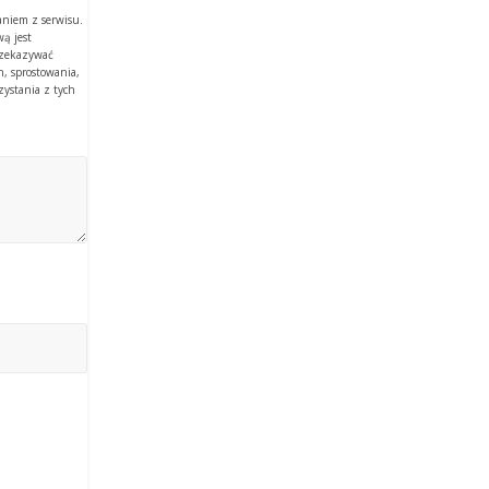
aniem z serwisu.
ą jest
rzekazywać
, sprostowania,
zystania z tych