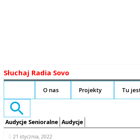
Skip
Słuchaj Radia Sovo
to
content
O nas
Projekty
Tu je
Search
for:
Audycje Senioralne
Audycje
21 stycznia, 2022