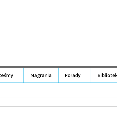
steśmy
Nagrania
Porady
Bibliote