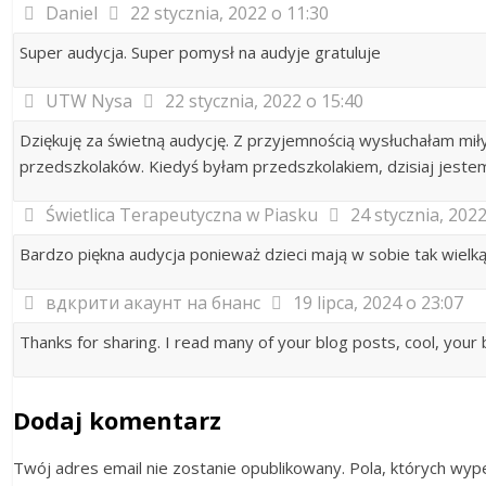
Daniel
22 stycznia, 2022 o 11:30
Super audycja. Super pomysł na audyje gratuluje
UTW Nysa
22 stycznia, 2022 o 15:40
Dziękuję za świetną audycję. Z przyjemnością wysłuchałam mił
przedszkolaków. Kiedyś byłam przedszkolakiem, dzisiaj jeste
Świetlica Terapeutyczna w Piasku
24 stycznia, 2022
Bardzo piękna audycja ponieważ dzieci mają w sobie tak wielk
вдкрити акаунт на бнанс
19 lipca, 2024 o 23:07
Thanks for sharing. I read many of your blog posts, cool, your 
Dodaj komentarz
Twój adres email nie zostanie opublikowany. Pola, których w