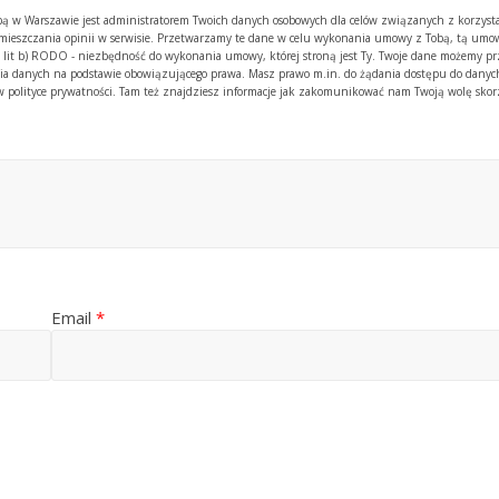
zibą w Warszawie jest administratorem Twoich danych osobowych dla celów związanych z korzyst
amieszczania opinii w serwisie. Przetwarzamy te dane w celu wykonania umowy z Tobą, tą umow
. 1 lit b) RODO - niezbędność do wykonania umowy, której stroną jest Ty. Twoje dane możemy p
 danych na podstawie obowiązującego prawa. Masz prawo m.in. do żądania dostępu do danych
y w polityce prywatności. Tam też znajdziesz informacje jak zakomunikować nam Twoją wolę skor
Email
*