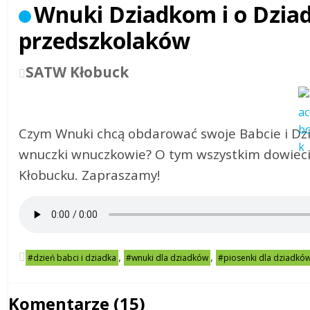
Wnuki Dziadkom i o Dzia
przedszkolaków
SATW Kłobuck
Czym Wnuki chcą obdarować swoje Babcie i Dzi
wnuczki wnuczkowie? O tym wszystkim dowiecie
Kłobucku. Zapraszamy!
,
,
#dzień babci i dziadka
#wnuki dla dziadków
#piosenki dla dziadków
Komentarze (15)