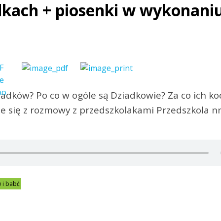
dkach + piosenki w wykonani
adków? Po co w ogóle są Dziadkowie? Za co ich ko
 się z rozmowy z przedszkolakami Przedszkola nr
 i babć