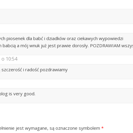
ych piosenek dla babć i dziadków oraz ciekawych wypowiedzi
m babcią a mój wnuk już jest prawie dorosły. POZDRAWIAM wszys
 o 10:54
ą szczerość i radość pozdrawiamy
blog is very good.
ypełnienie jest wymagane, są oznaczone symbolem
*