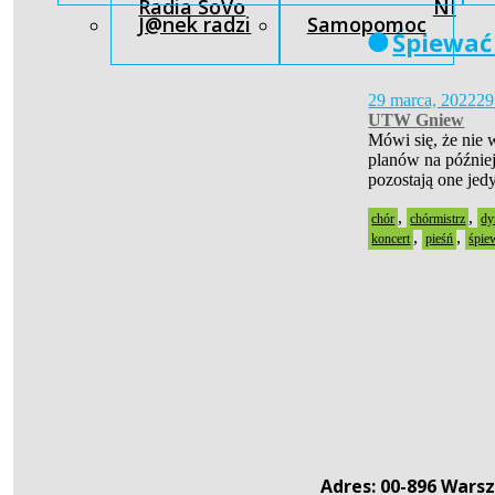
Radia SoVo
NI
J@nek radzi
Samopomoc
Śpiewać
29 marca, 2022
29
UTW Gniew
Mówi się, że nie 
planów na później
pozostają one je
,
,
chór
chórmistrz
dy
,
,
koncert
pieśń
śpie
Adres: 00-896 Warsz