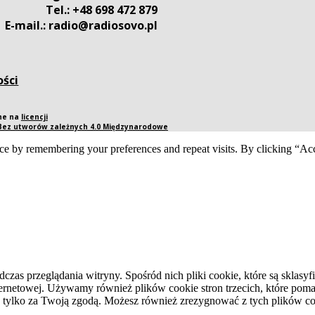
Tel.: +48 698 472 879
E-mail.: radio@radiosovo.pl
ości
pne na
licencji
 Bez utworów zależnych 4.0 Międzynarodowe
ce by remembering your preferences and repeat visits. By clicking “Acc
dczas przeglądania witryny. Spośród nich pliki cookie, które są skla
ernetowej. Używamy również plików cookie stron trzecich, które pomag
 tylko za Twoją zgodą. Możesz również zrezygnować z tych plików coo