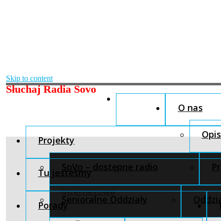
Skip to content
Słuchaj Radia Sovo
O nas
Opis
Projekty
SoVo – dostępne radio
Pr
Tu jesteśmy
internetowe
Senioralne Oddziały
Oddzia
Porady