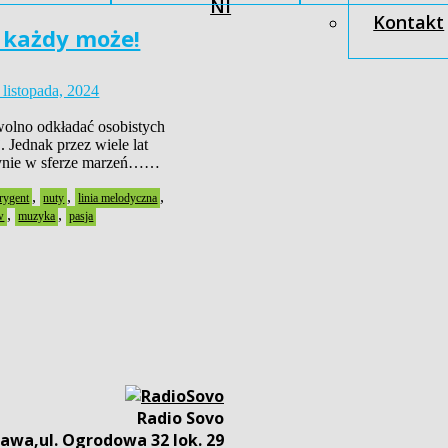
NI
Kontakt
 każdy może!
 listopada, 2024
wolno odkładać osobistych
. Jednak przez wiele lat
dynie w sferze marzeń……
,
,
,
rygent
nuty
linia melodyczna
,
,
w
muzyka
pasja
Radio Sovo
awa,ul. Ogrodowa 32 lok. 29