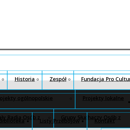
Historia
Zespół
Fundacja Pro Cultu
ojekty ogólnopolskie
Projekty lokalne
ły Radia Osób z
Grupy Słuchaczy Osób z
Biblioteka
Listy Przebojów
Kontakt