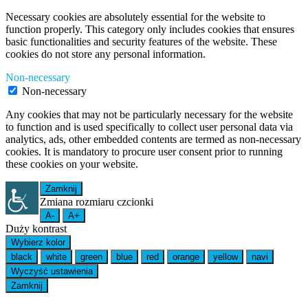
Necessary cookies are absolutely essential for the website to
function properly. This category only includes cookies that ensures
basic functionalities and security features of the website. These
cookies do not store any personal information.
Non-necessary
Non-necessary
Any cookies that may not be particularly necessary for the website
to function and is used specifically to collect user personal data via
analytics, ads, other embedded contents are termed as non-necessary
cookies. It is mandatory to procure user consent prior to running
these cookies on your website.
Zamknij
Zmiana rozmiaru czcionki
A-
A+
Duży kontrast
Wybierz kolor
black
white
green
blue
red
orange
yellow
navi
Wyczyść ustawienia
Zamknij