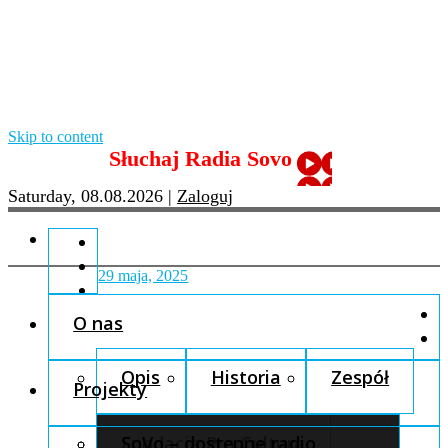
Skip to content
Słuchaj Radia Sovo
Saturday, 08.08.2026
|
Zaloguj
29 maja, 2025
O nas
Opis
Historia
Zespół
Projekty
Fundacja Pro Cultura
SoVo – dostępne radio