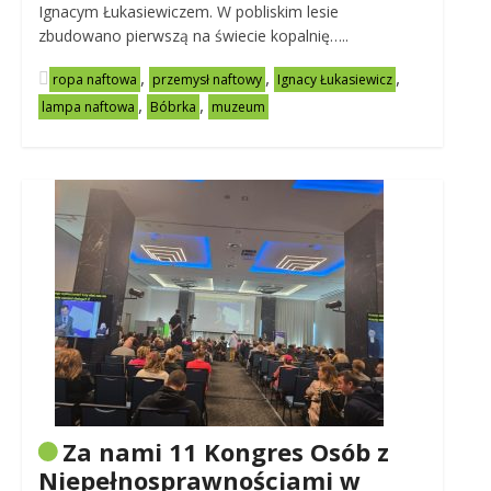
Ignacym Łukasiewiczem. W pobliskim lesie
zbudowano pierwszą na świecie kopalnię…..
,
,
,
ropa naftowa
przemysł naftowy
Ignacy Łukasiewicz
,
,
lampa naftowa
Bóbrka
muzeum
Za nami 11 Kongres Osób z
Niepełnosprawnościami w