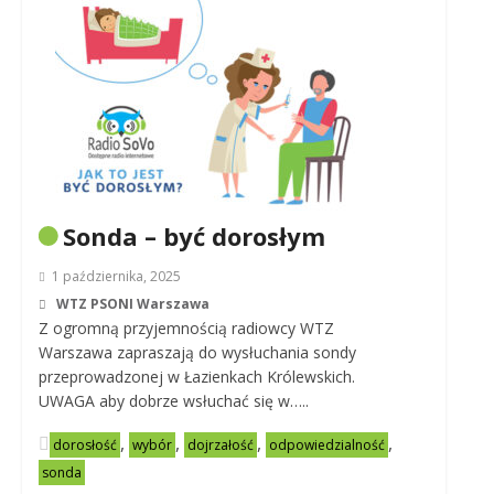
Sonda – być dorosłym
1 października, 2025
WTZ PSONI Warszawa
Z ogromną przyjemnością radiowcy WTZ
Warszawa zapraszają do wysłuchania sondy
przeprowadzonej w Łazienkach Królewskich.
UWAGA aby dobrze wsłuchać się w…..
,
,
,
,
dorosłość
wybór
dojrzałość
odpowiedzialność
sonda