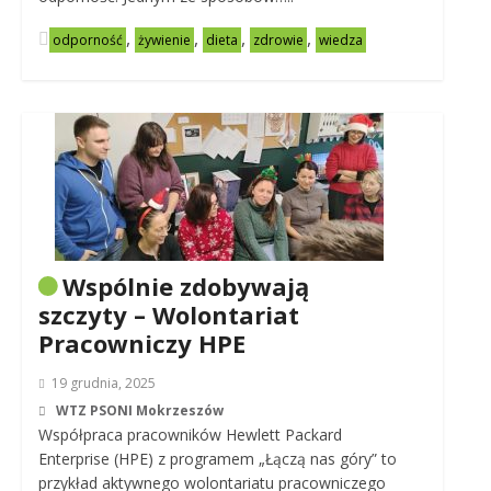
,
,
,
,
odporność
żywienie
dieta
zdrowie
wiedza
Wspólnie zdobywają
szczyty – Wolontariat
Pracowniczy HPE
19 grudnia, 2025
WTZ PSONI Mokrzeszów
Współpraca pracowników Hewlett Packard
Enterprise (HPE) z programem „Łączą nas góry” to
przykład aktywnego wolontariatu pracowniczego