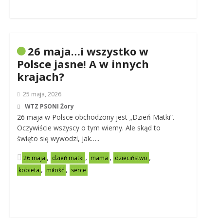
26 maja…i wszystko w
Polsce jasne! A w innych
krajach?
25 maja, 2026
WTZ PSONI Żory
26 maja w Polsce obchodzony jest „Dzień Matki”.
Oczywiście wszyscy o tym wiemy. Ale skąd to
święto się wywodzi, jak…..
,
,
,
,
26 maja
dzień matki
mama
dzieciństwo
,
,
kobieta
miłość
serce