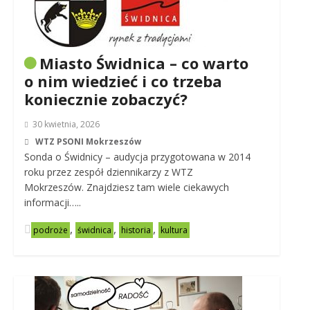
Miasto Świdnica – co warto
o nim wiedzieć i co trzeba
koniecznie zobaczyć?
30 kwietnia, 2026
WTZ PSONI Mokrzeszów
Sonda o Świdnicy – audycja przygotowana w 2014
roku przez zespół dziennikarzy z WTZ
Mokrzeszów. Znajdziesz tam wiele ciekawych
informacji…..
,
,
,
podroże
świdnica
historia
kultura