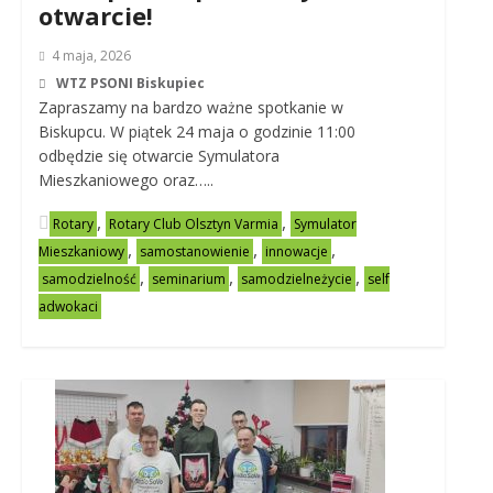
otwarcie!
4 maja, 2026
WTZ PSONI Biskupiec
Zapraszamy na bardzo ważne spotkanie w
Biskupcu. W piątek 24 maja o godzinie 11:00
odbędzie się otwarcie Symulatora
Mieszkaniowego oraz…..
,
,
Rotary
Rotary Club Olsztyn Varmia
Symulator
,
,
,
Mieszkaniowy
samostanowienie
innowacje
,
,
,
samodzielność
seminarium
samodzielneżycie
self
adwokaci