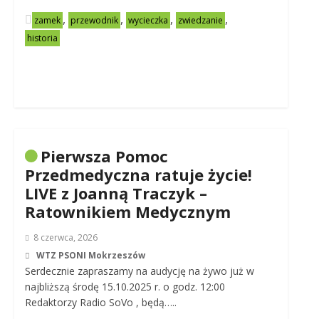
,
,
,
,
zamek
przewodnik
wycieczka
zwiedzanie
historia
Pierwsza Pomoc
Przedmedyczna ratuje życie!
LIVE z Joanną Traczyk –
Ratownikiem Medycznym
8 czerwca, 2026
WTZ PSONI Mokrzeszów
Serdecznie zapraszamy na audycję na żywo już w
najbliższą środę 15.10.2025 r. o godz. 12:00
Redaktorzy Radio SoVo , będą…..