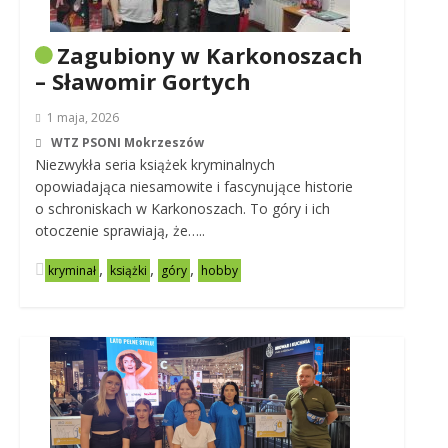
Zagubiony w Karkonoszach
– Sławomir Gortych
1 maja, 2026
WTZ PSONI Mokrzeszów
Niezwykła seria książek kryminalnych
opowiadająca niesamowite i fascynujące historie
o schroniskach w Karkonoszach. To góry i ich
otoczenie sprawiają, że…..
,
,
,
kryminał
książki
góry
hobby