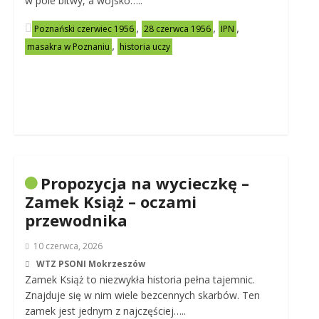
w pole bitwy, a wojsko…..
,
,
,
Poznański czerwiec 1956
28 czerwca 1956
IPN
,
masakra w Poznaniu
historia uczy
Propozycja na wycieczkę –
Zamek Książ – oczami
przewodnika
10 czerwca, 2026
WTZ PSONI Mokrzeszów
Zamek Książ to niezwykła historia pełna tajemnic.
Znajduje się w nim wiele bezcennych skarbów. Ten
zamek jest jednym z najczęściej…..