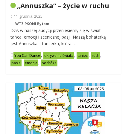
„Annuszka” – życie w ruchu
11 grudnia, 2025
WTZ PSONI Bytom
Dziś w naszej audycji przeniesiemy się w świat
tańca, emocji i scenicznej pasji. Naszą bohaterką
jest Annuszka – tancerka, która…..
,
,
,
,
You Can Dance
okrywanie świata
taniec
ruch
,
,
pasja
emocje
podróże