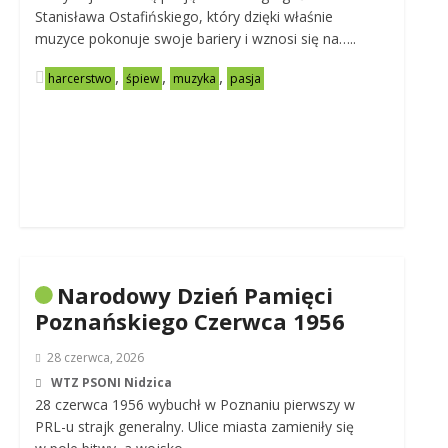
Stanisława Ostafińskiego, który dzięki właśnie
muzyce pokonuje swoje bariery i wznosi się na…..
,
,
,
harcerstwo
śpiew
muzyka
pasja
Narodowy Dzień Pamięci
Poznańskiego Czerwca 1956
28 czerwca, 2026
WTZ PSONI Nidzica
28 czerwca 1956 wybuchł w Poznaniu pierwszy w
PRL-u strajk generalny. Ulice miasta zamieniły się