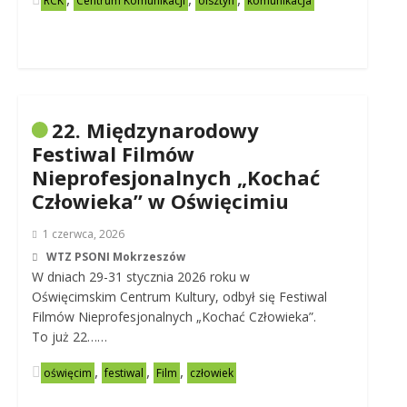
RCK
Centrum Komunikacji
olsztyn
komunikacja
22. Międzynarodowy
Festiwal Filmów
Nieprofesjonalnych „Kochać
Człowieka” w Oświęcimiu
1 czerwca, 2026
WTZ PSONI Mokrzeszów
W dniach 29-31 stycznia 2026 roku w
Oświęcimskim Centrum Kultury, odbył się Festiwal
Filmów Nieprofesjonalnych „Kochać Człowieka”.
To już 22……
,
,
,
oświęcim
festiwal
Film
człowiek