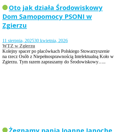
Oto jak działa Środowiskowy
Dom Samopomocy PSONI w
Zgierzu
11 sierpnia, 2025
30 kwietnia, 2026
WTZ w Zgierzu
Kolejny spacer po placówkach Polskiego Stowarzyszenie
na rzecz Osób z Niepełnosprawnością Intelektualną Koło w
Zgierzu. Tym razem zapraszamy do Środowiskowy…..
Żegnamy panią Joannę Janochę