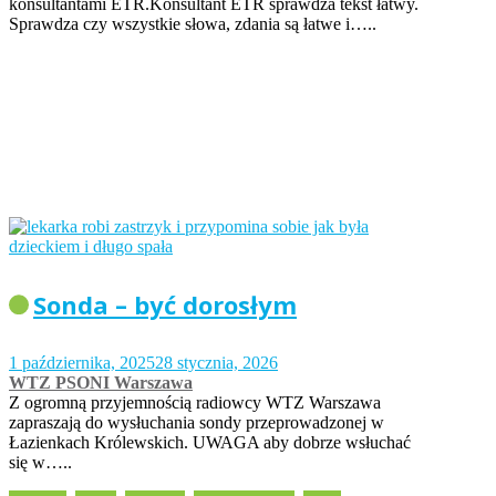
konsultantami ETR.Konsultant ETR sprawdza tekst łatwy.
Sprawdza czy wszystkie słowa, zdania są łatwe i…..
Sonda – być dorosłym
1 października, 2025
28 stycznia, 2026
WTZ PSONI Warszawa
Z ogromną przyjemnością radiowcy WTZ Warszawa
zapraszają do wysłuchania sondy przeprowadzonej w
Łazienkach Królewskich. UWAGA aby dobrze wsłuchać
się w…..