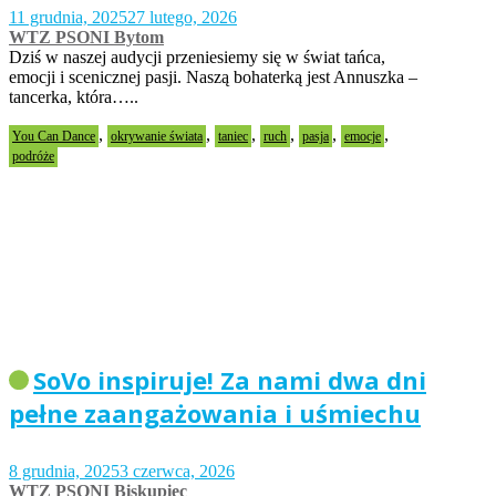
11 grudnia, 2025
27 lutego, 2026
WTZ PSONI Bytom
Dziś w naszej audycji przeniesiemy się w świat tańca,
emocji i scenicznej pasji. Naszą bohaterką jest Annuszka –
tancerka, która…..
,
,
,
,
,
,
You Can Dance
okrywanie świata
taniec
ruch
pasja
emocje
podróże
SoVo inspiruje! Za nami dwa dni
pełne zaangażowania i uśmiechu
8 grudnia, 2025
3 czerwca, 2026
WTZ PSONI Biskupiec