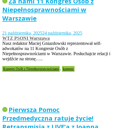
Za nami 11 Kongres Osób z
Niepełnosprawnościami w
Warszawie
21 października, 2025
24 października, 2025
WTZ PSONI Warszawa
Nasz redaktor Maciej Gniazdowski reprezentował self-
adwokatów na 11 Kongresie Osób z
Niepełnosprawnościami w Warszawie. Posłuchajcie relacji i
wejdźcie na stronę…..
,
Kongres Osób z Niepełnosprawnościami
kongres
Pierwsza Pomoc
Przedmedyczna ratuje życie!
Retransmisja z LIVE’a z Joanną