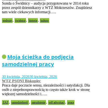
Sonda o Świdnicy – audycja przygotowana w 2014 roku
przez zespół dziennikarzy z WTZ Mokrzeszów. Znajdziesz
tam wiele ciekawych informacji…..
,
,
,
podroże
świdnica
historia
kultura
Moja ścieżka do podjęcia
samodzielnej pracy
30 kwietnia, 2026
30 kwietnia, 2026
WTZ PSONI Biskupiec
Praca daje poczucie sensu, niezależności i satysfakcji. Dla
osób z niepełnosprawnością to często także krok w stronę
większej samodzielności i…..
,
,
,
,
ZAZ
samodzielność
zatrudnienie
self adwokaci
praca