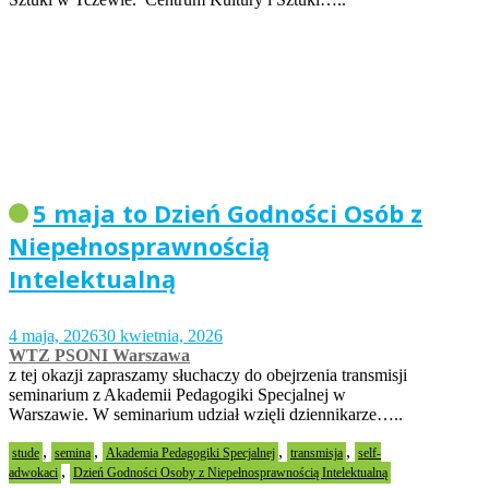
5 maja to Dzień Godności Osób z
Niepełnosprawnością
Intelektualną
4 maja, 2026
30 kwietnia, 2026
WTZ PSONI Warszawa
z tej okazji zapraszamy słuchaczy do obejrzenia transmisji
seminarium z Akademii Pedagogiki Specjalnej w
Warszawie. W seminarium udział wzięli dziennikarze…..
,
,
,
,
stude
semina
Akademia Pedagogiki Specjalnej
transmisja
self-
,
adwokaci
Dzień Godności Osoby z Niepełnosprawnością Intelektualną