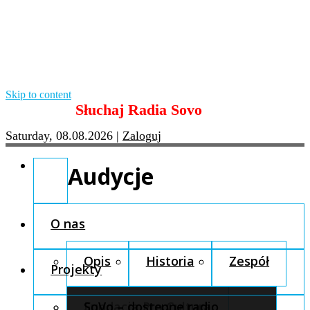
Skip to content
Słuchaj Radia Sovo
Saturday, 08.08.2026
|
Zaloguj
Audycje
O nas
Opis
Historia
Zespół
Projekty
Fundacja Pro Cultura
SoVo – dostępne radio