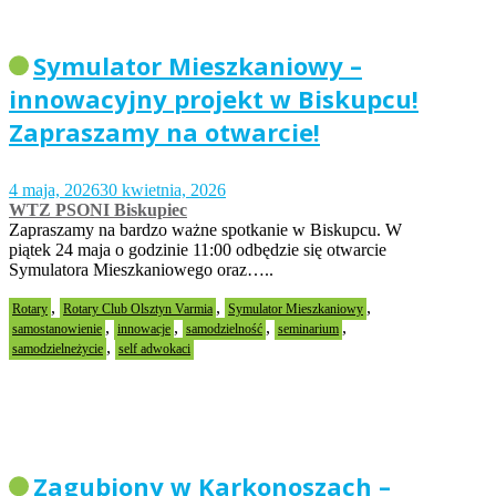
Symulator Mieszkaniowy –
innowacyjny projekt w Biskupcu!
Zapraszamy na otwarcie!
4 maja, 2026
30 kwietnia, 2026
WTZ PSONI Biskupiec
Zapraszamy na bardzo ważne spotkanie w Biskupcu. W
piątek 24 maja o godzinie 11:00 odbędzie się otwarcie
Symulatora Mieszkaniowego oraz…..
,
,
,
Rotary
Rotary Club Olsztyn Varmia
Symulator Mieszkaniowy
,
,
,
,
samostanowienie
innowacje
samodzielność
seminarium
,
samodzielneżycie
self adwokaci
Zagubiony w Karkonoszach –