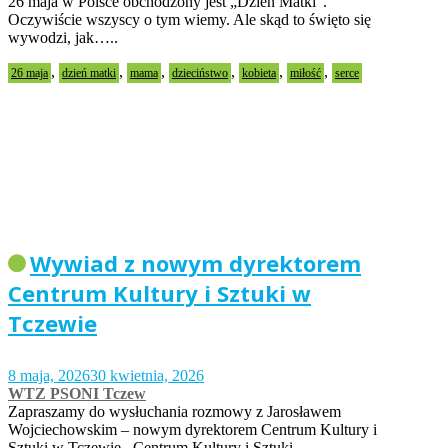
26 maja w Polsce obchodzony jest „Dzień Matki”.
Oczywiście wszyscy o tym wiemy. Ale skąd to święto się
wywodzi, jak…..
,
,
,
,
,
,
26 maja
dzień matki
mama
dzieciństwo
kobieta
miłość
serce
Wywiad z nowym dyrektorem
Centrum Kultury i Sztuki w
Tczewie
8 maja, 2026
30 kwietnia, 2026
WTZ PSONI Tczew
Zapraszamy do wysłuchania rozmowy z Jarosławem
Wojciechowskim – nowym dyrektorem Centrum Kultury i
Sztuki w Tczewie. Centrum Kultury i Sztuki…..