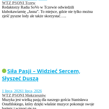
WTZ PSONI Tczew
Redaktorzy Radia SoVo w Tczewie odwiedzili
klubokawiarnię „Jasna”. To miejsce, gdzie nie tylko można
zjeść pyszne lody ale także skorzystać…..
Siła Pasji – Widzieć Sercem,
Słyszeć Duszą
1 lipca, 2026
1 lipca, 2026
WTZ PSONI Mokrzeszów
Muzyka jest wielką pasją dla naszego gościa Stanisława
Ostafińskiego, który dzięki właśnie muzyce pokonuje swoje
bariery i wznosi się na…..