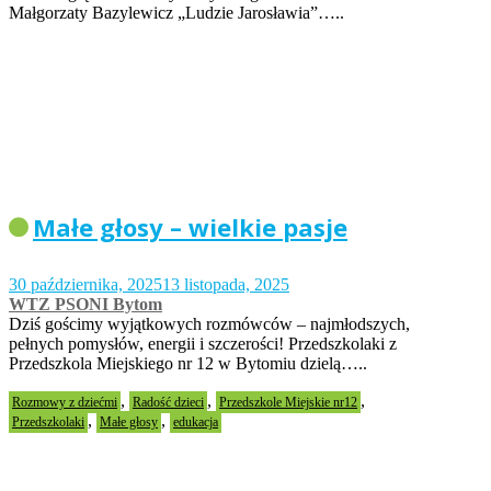
Małgorzaty Bazylewicz „Ludzie Jarosławia”…..
Małe głosy – wielkie pasje
30 października, 2025
13 listopada, 2025
WTZ PSONI Bytom
Dziś gościmy wyjątkowych rozmówców – najmłodszych,
pełnych pomysłów, energii i szczerości! Przedszkolaki z
Przedszkola Miejskiego nr 12 w Bytomiu dzielą…..
,
,
,
Rozmowy z dziećmi
Radość dzieci
Przedszkole Miejskie nr12
,
,
Przedszkolaki
Małe głosy
edukacja