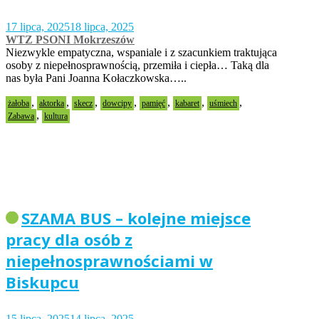
17 lipca, 2025
18 lipca, 2025
WTZ PSONI Mokrzeszów
Niezwykle empatyczna, wspaniale i z szacunkiem traktująca
osoby z niepełnosprawnością, przemiła i ciepła… Taką dla
nas była Pani Joanna Kołaczkowska…..
,
,
,
,
,
,
,
żałoba
aktorka
skecz
dowcipy
pamięć
kabaret
uśmiech
,
Zabawa
kultura
SZAMA BUS – kolejne miejsce
pracy dla osób z
niepełnosprawnościami w
Biskupcu
15 lipca, 2025
14 lipca, 2025