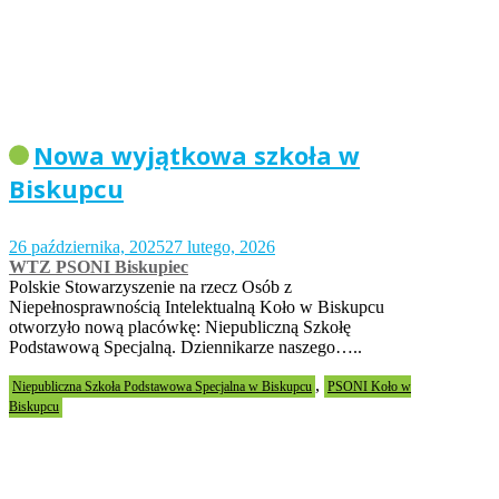
Nowa wyjątkowa szkoła w
Biskupcu
26 października, 2025
27 lutego, 2026
WTZ PSONI Biskupiec
Polskie Stowarzyszenie na rzecz Osób z
Niepełnosprawnością Intelektualną Koło w Biskupcu
otworzyło nową placówkę: Niepubliczną Szkołę
Podstawową Specjalną. Dziennikarze naszego…..
,
Niepubliczna Szkoła Podstawowa Specjalna w Biskupcu
PSONI Koło w
Biskupcu