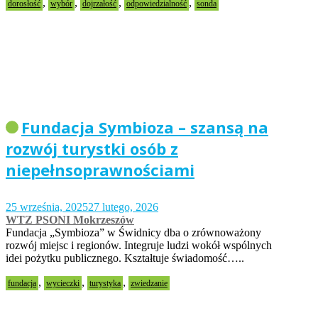
,
,
,
,
dorosłość
wybór
dojrzałość
odpowiedzialność
sonda
Fundacja Symbioza – szansą na
rozwój turystki osób z
niepełnsoprawnościami
25 września, 2025
27 lutego, 2026
WTZ PSONI Mokrzeszów
Fundacja „Symbioza” w Świdnicy dba o zrównoważony
rozwój miejsc i regionów. Integruje ludzi wokół wspólnych
idei pożytku publicznego. Kształtuje świadomość…..
,
,
,
fundacja
wycieczki
turystyka
zwiedzanie