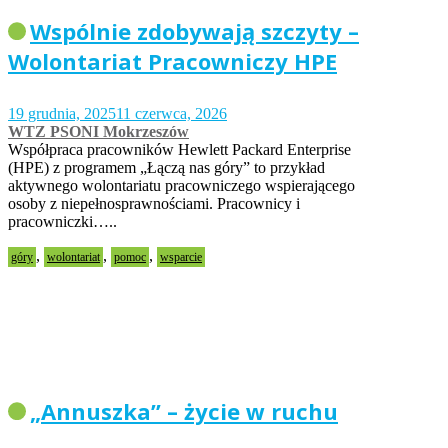
Wspólnie zdobywają szczyty –
Wolontariat Pracowniczy HPE
19 grudnia, 2025
11 czerwca, 2026
WTZ PSONI Mokrzeszów
Współpraca pracowników Hewlett Packard Enterprise
(HPE) z programem „Łączą nas góry” to przykład
aktywnego wolontariatu pracowniczego wspierającego
osoby z niepełnosprawnościami. Pracownicy i
pracowniczki…..
,
,
,
góry
wolontariat
pomoc
wsparcie
„Annuszka” – życie w ruchu