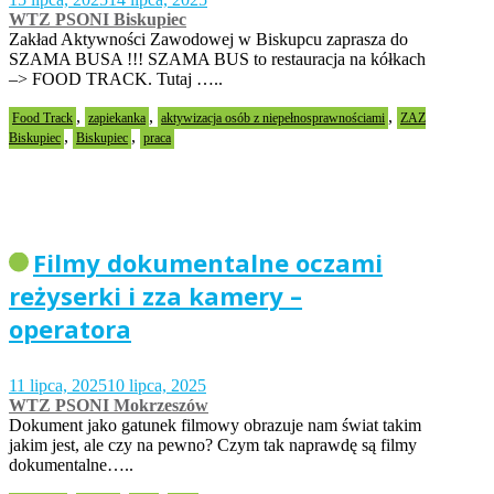
WTZ PSONI Biskupiec
Zakład Aktywności Zawodowej w Biskupcu zaprasza do
SZAMA BUSA !!! SZAMA BUS to restauracja na kółkach
–> FOOD TRACK. Tutaj …..
,
,
,
Food Track
zapiekanka
aktywizacja osób z niepełnosprawnościami
ZAZ
,
,
Biskupiec
Biskupiec
praca
Filmy dokumentalne oczami
reżyserki i zza kamery –
operatora
11 lipca, 2025
10 lipca, 2025
WTZ PSONI Mokrzeszów
Dokument jako gatunek filmowy obrazuje nam świat takim
jakim jest, ale czy na pewno? Czym tak naprawdę są filmy
dokumentalne…..