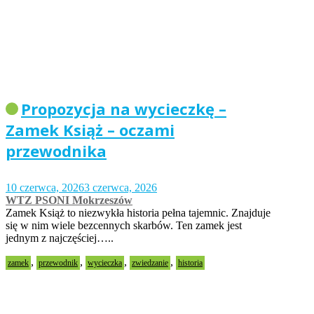
Propozycja na wycieczkę –
Zamek Książ – oczami
przewodnika
10 czerwca, 2026
3 czerwca, 2026
WTZ PSONI Mokrzeszów
Zamek Książ to niezwykła historia pełna tajemnic. Znajduje
się w nim wiele bezcennych skarbów. Ten zamek jest
jednym z najczęściej…..
,
,
,
,
zamek
przewodnik
wycieczka
zwiedzanie
historia