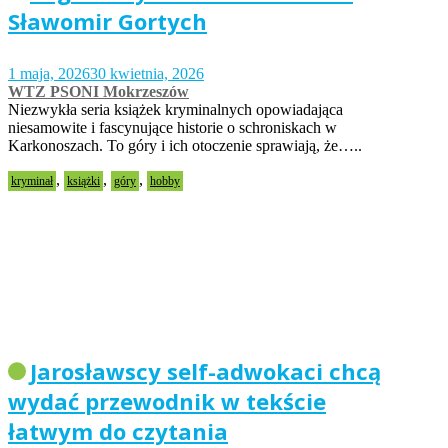
Sławomir Gortych
1 maja, 2026
30 kwietnia, 2026
WTZ PSONI Mokrzeszów
Niezwykła seria książek kryminalnych opowiadająca
niesamowite i fascynujące historie o schroniskach w
Karkonoszach. To góry i ich otoczenie sprawiają, że…..
,
,
,
kryminał
książki
góry
hobby
Jarosławscy self-adwokaci chcą
wydać przewodnik w tekście
łatwym do czytania