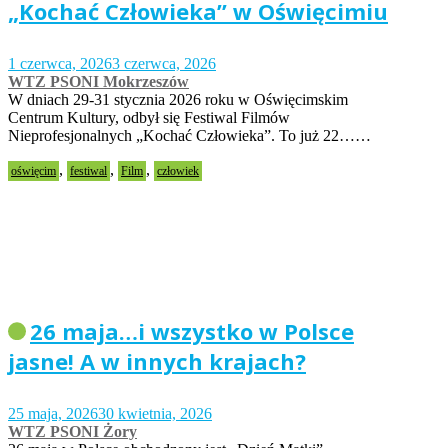
„Kochać Człowieka” w Oświęcimiu
1 czerwca, 2026
3 czerwca, 2026
WTZ PSONI Mokrzeszów
W dniach 29-31 stycznia 2026 roku w Oświęcimskim
Centrum Kultury, odbył się Festiwal Filmów
Nieprofesjonalnych „Kochać Człowieka”. To już 22……
,
,
,
oświęcim
festiwal
Film
człowiek
26 maja…i wszystko w Polsce
jasne! A w innych krajach?
25 maja, 2026
30 kwietnia, 2026
WTZ PSONI Żory