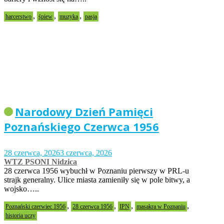
,
,
,
harcerstwo
śpiew
muzyka
pasja
Narodowy Dzień Pamięci
Poznańskiego Czerwca 1956
28 czerwca, 2026
3 czerwca, 2026
WTZ PSONI Nidzica
28 czerwca 1956 wybuchł w Poznaniu pierwszy w PRL-u
strajk generalny. Ulice miasta zamieniły się w pole bitwy, a
wojsko…..
,
,
,
,
Poznański czerwiec 1956
28 czerwca 1956
IPN
masakra w Poznaniu
historia uczy