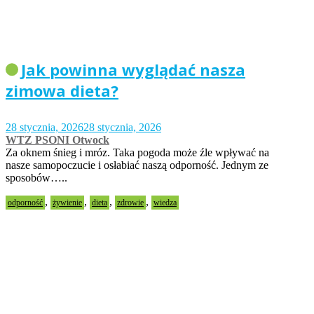
Jak powinna wyglądać nasza
zimowa dieta?
28 stycznia, 2026
28 stycznia, 2026
WTZ PSONI Otwock
Za oknem śnieg i mróz. Taka pogoda może źle wpływać na
nasze samopoczucie i osłabiać naszą odporność. Jednym ze
sposobów…..
,
,
,
,
odporność
żywienie
dieta
zdrowie
wiedza