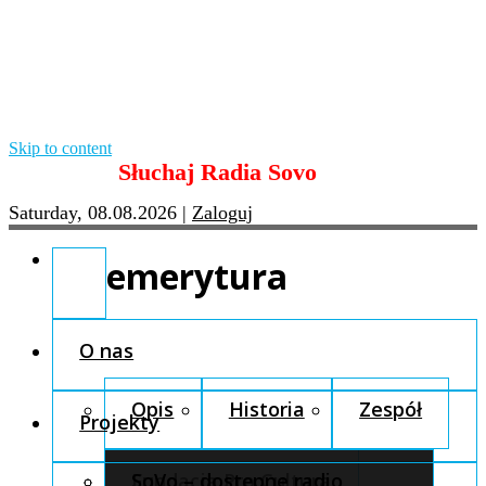
Skip to content
Słuchaj Radia Sovo
Saturday, 08.08.2026
|
Zaloguj
emerytura
O nas
Opis
Historia
Zespół
Projekty
Fundacja Pro Cultura
SoVo – dostępne radio