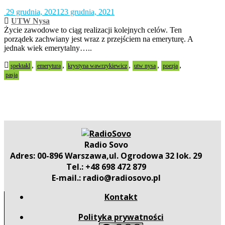
29 grudnia, 2021
23 grudnia, 2021
UTW Nysa
Życie zawodowe to ciąg realizacji kolejnych celów. Ten
porządek zachwiany jest wraz z przejściem na emeryturę. A
jednak wiek emerytalny…..
,
,
,
,
,
spektakl
emerytura
krystyna wawrzykiewicz
utw nysa
poezja
pasja
Radio Sovo
Adres: 00-896 Warszawa,ul. Ogrodowa 32 lok. 29
Tel.: +48 698 472 879
E-mail.: radio@radiosovo.pl
Kontakt
Polityka prywatności