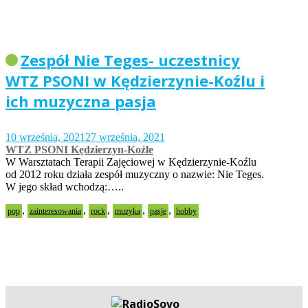
Zespół Nie Teges- uczestnicy
WTZ PSONI w Kędzierzynie-Koźlu i
ich muzyczna pasja
10 września, 2021
27 września, 2021
WTZ PSONI Kędzierzyn-Koźle
W Warsztatach Terapii Zajęciowej w Kędzierzynie-Koźlu
od 2012 roku działa zespół muzyczny o nazwie: Nie Teges.
W jego skład wchodzą:…..
,
,
,
,
,
pop
zainteresowania
rock
muzyka
pasje
hobby