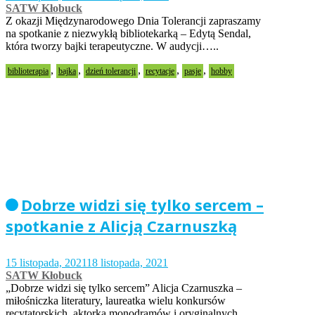
SATW Kłobuck
Z okazji Międzynarodowego Dnia Tolerancji zapraszamy
na spotkanie z niezwykłą bibliotekarką – Edytą Sendal,
która tworzy bajki terapeutyczne. W audycji…..
,
,
,
,
,
biblioterapia
bajka
dzień tolerancji
recytacje
pasje
hobby
Dobrze widzi się tylko sercem –
spotkanie z Alicją Czarnuszką
15 listopada, 2021
18 listopada, 2021
SATW Kłobuck
„Dobrze widzi się tylko sercem” Alicja Czarnuszka –
miłośniczka literatury, laureatka wielu konkursów
recytatorskich, aktorka monodramów i oryginalnych