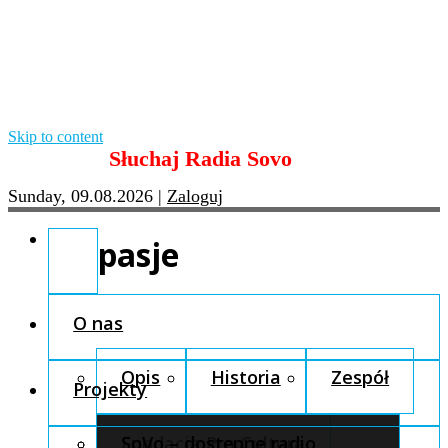
Skip to content
Słuchaj Radia Sovo
Sunday, 09.08.2026
|
Zaloguj
pasje
O nas
Opis
Historia
Zespół
Projekty
Fundacja Pro Cultura
SoVo – dostępne radio