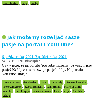
,
,
pszczelarstwo
pasje
hobby
Jak możemy rozwijać nasze
pasje na portalu YouTube?
6 października, 2021
13 października, 2021
WTZ PSONI Biskupiec
Czy wiecie, że na portalu YouTube możemy rozwijać nasze
pasje? Każdy z nas ma swoje pasje/hobby. Na portalu
YouTube istnieje…..
,
,
,
,
,
Planeta Faktów
#studioklasa
pasart
Sugarlady
Gennaro Contaldo
,
,
,
,
jarekogarek1986
Robert Burneika
Tank Hunter
Profesor Chris
,
,
,
,
,
,
youtuber
subskrypcja
zainteresowania
kanał
pasje
YouTube
hobby