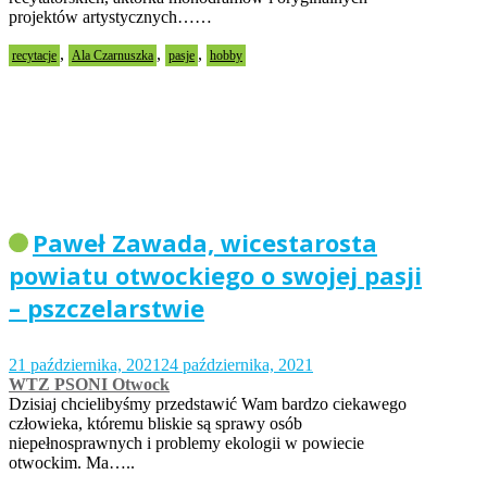
projektów artystycznych……
,
,
,
recytacje
Ala Czarnuszka
pasje
hobby
Paweł Zawada, wicestarosta
powiatu otwockiego o swojej pasji
– pszczelarstwie
21 października, 2021
24 października, 2021
WTZ PSONI Otwock
Dzisiaj chcielibyśmy przedstawić Wam bardzo ciekawego
człowieka, któremu bliskie są sprawy osób
niepełnosprawnych i problemy ekologii w powiecie
otwockim. Ma…..