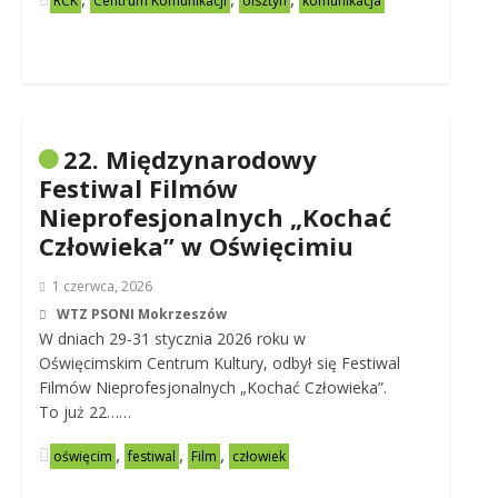
RCK
Centrum Komunikacji
olsztyn
komunikacja
22. Międzynarodowy
Festiwal Filmów
Nieprofesjonalnych „Kochać
Człowieka” w Oświęcimiu
1 czerwca, 2026
WTZ PSONI Mokrzeszów
W dniach 29-31 stycznia 2026 roku w
Oświęcimskim Centrum Kultury, odbył się Festiwal
Filmów Nieprofesjonalnych „Kochać Człowieka”.
To już 22……
,
,
,
oświęcim
festiwal
Film
człowiek