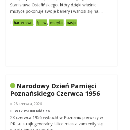
Stanisława Ostafińskiego, który dzięki właśnie
muzyce pokonuje swoje bariery i wznosi się na…..
,
,
,
harcerstwo
śpiew
muzyka
pasja
Narodowy Dzień Pamięci
Poznańskiego Czerwca 1956
28 czerwca, 2026
WTZ PSONI Nidzica
28 czerwca 1956 wybuchł w Poznaniu pierwszy w
PRL-u strajk generalny. Ulice miasta zamieniły się