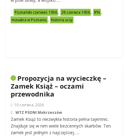
w pole bitwy, a wojsko…..
,
,
,
Poznański czerwiec 1956
28 czerwca 1956
IPN
,
masakra w Poznaniu
historia uczy
Propozycja na wycieczkę –
Zamek Książ – oczami
przewodnika
10 czerwca, 2026
WTZ PSONI Mokrzeszów
Zamek Książ to niezwykła historia pełna tajemnic.
Znajduje się w nim wiele bezcennych skarbów. Ten
zamek jest jednym z najczęściej…..