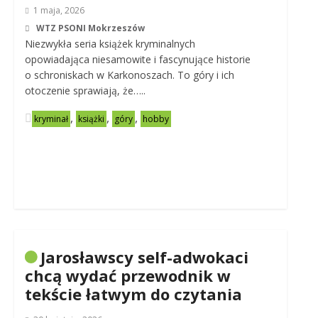
1 maja, 2026
WTZ PSONI Mokrzeszów
Niezwykła seria książek kryminalnych
opowiadająca niesamowite i fascynujące historie
o schroniskach w Karkonoszach. To góry i ich
otoczenie sprawiają, że…..
,
,
,
kryminał
książki
góry
hobby
Jarosławscy self-adwokaci
chcą wydać przewodnik w
tekście łatwym do czytania