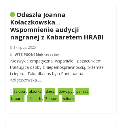
Odeszła Joanna
Kołaczkowska…
Wspomnienie audycji
nagranej z Kabaretem HRABI
17 lipca, 2025
WTZ PSONI Mokrzeszów
Niezwykle empatyczna, wspaniale i z szacunkiem
traktująca osoby z niepełnosprawnością, przemiła
i ciepła… Taką dla nas była Pani Joanna
Kołaczkowska…..
,
,
,
,
,
żałoba
aktorka
skecz
dowcipy
pamięć
,
,
,
kabaret
uśmiech
Zabawa
kultura