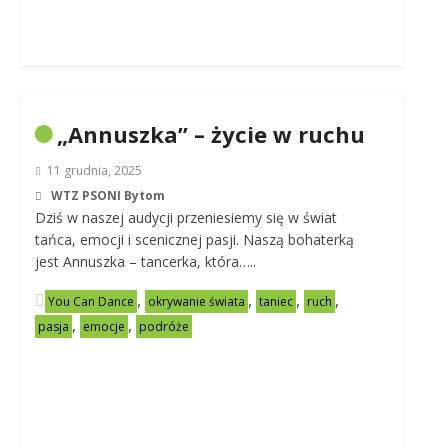
„Annuszka” – życie w ruchu
11 grudnia, 2025
WTZ PSONI Bytom
Dziś w naszej audycji przeniesiemy się w świat
tańca, emocji i scenicznej pasji. Naszą bohaterką
jest Annuszka – tancerka, która…..
,
,
,
,
You Can Dance
okrywanie świata
taniec
ruch
,
,
pasja
emocje
podróże