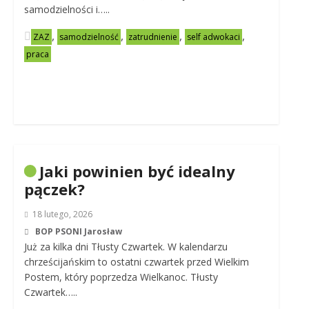
samodzielności i…..
,
,
,
,
ZAZ
samodzielność
zatrudnienie
self adwokaci
praca
Jaki powinien być idealny
pączek?
18 lutego, 2026
BOP PSONI Jarosław
Już za kilka dni Tłusty Czwartek. W kalendarzu
chrześcijańskim to ostatni czwartek przed Wielkim
Postem, który poprzedza Wielkanoc. Tłusty
Czwartek…..