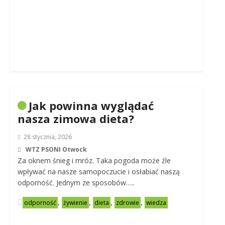
Jak powinna wyglądać
nasza zimowa dieta?
28 stycznia, 2026
WTZ PSONI Otwock
Za oknem śnieg i mróz. Taka pogoda może źle
wpływać na nasze samopoczucie i osłabiać naszą
odporność. Jednym ze sposobów…..
,
,
,
,
odporność
żywienie
dieta
zdrowie
wiedza