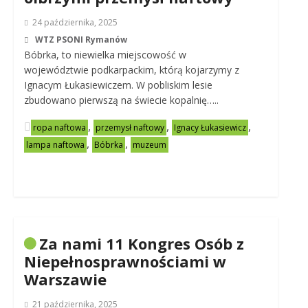
24 października, 2025
WTZ PSONI Rymanów
Bóbrka, to niewielka miejscowość w
województwie podkarpackim, którą kojarzymy z
Ignacym Łukasiewiczem. W pobliskim lesie
zbudowano pierwszą na świecie kopalnię…..
,
,
,
ropa naftowa
przemysł naftowy
Ignacy Łukasiewicz
,
,
lampa naftowa
Bóbrka
muzeum
Za nami 11 Kongres Osób z
Niepełnosprawnościami w
Warszawie
21 października, 2025