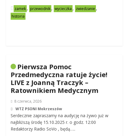
,
,
,
,
zamek
przewodnik
wycieczka
zwiedzanie
historia
Pierwsza Pomoc
Przedmedyczna ratuje życie!
LIVE z Joanną Traczyk –
Ratownikiem Medycznym
8 czerwca, 2026
WTZ PSONI Mokrzeszów
Serdecznie zapraszamy na audycję na żywo już w
najbliższą środę 15.10.2025 r. o godz. 12:00
Redaktorzy Radio SoVo , będą…..