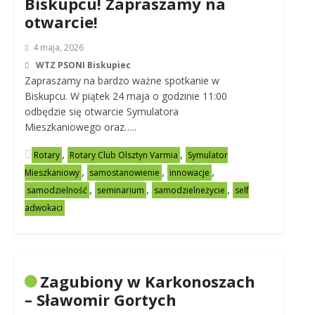
Biskupcu! Zapraszamy na
otwarcie!
4 maja, 2026
WTZ PSONI Biskupiec
Zapraszamy na bardzo ważne spotkanie w
Biskupcu. W piątek 24 maja o godzinie 11:00
odbędzie się otwarcie Symulatora
Mieszkaniowego oraz…..
,
,
Rotary
Rotary Club Olsztyn Varmia
Symulator
,
,
,
Mieszkaniowy
samostanowienie
innowacje
,
,
,
samodzielność
seminarium
samodzielneżycie
self
adwokaci
Zagubiony w Karkonoszach
– Sławomir Gortych