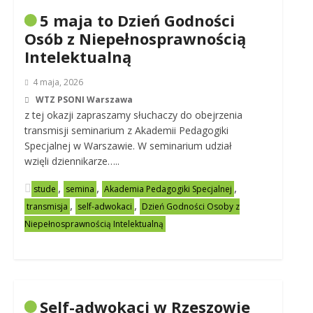
5 maja to Dzień Godności
Osób z Niepełnosprawnością
Intelektualną
4 maja, 2026
WTZ PSONI Warszawa
z tej okazji zapraszamy słuchaczy do obejrzenia
transmisji seminarium z Akademii Pedagogiki
Specjalnej w Warszawie. W seminarium udział
wzięli dziennikarze…..
,
,
,
stude
semina
Akademia Pedagogiki Specjalnej
,
,
transmisja
self-adwokaci
Dzień Godności Osoby z
Niepełnosprawnością Intelektualną
Self-adwokaci w Rzeszowie