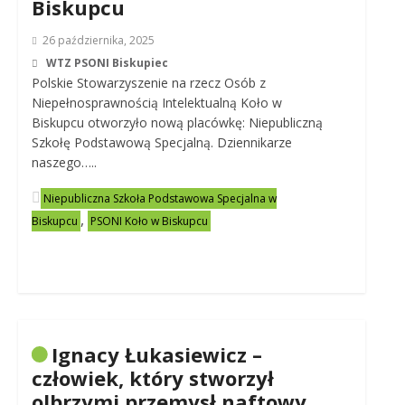
Biskupcu
26 października, 2025
WTZ PSONI Biskupiec
Polskie Stowarzyszenie na rzecz Osób z
Niepełnosprawnością Intelektualną Koło w
Biskupcu otworzyło nową placówkę: Niepubliczną
Szkołę Podstawową Specjalną. Dziennikarze
naszego…..
Niepubliczna Szkoła Podstawowa Specjalna w
,
Biskupcu
PSONI Koło w Biskupcu
Ignacy Łukasiewicz –
człowiek, który stworzył
olbrzymi przemysł naftowy