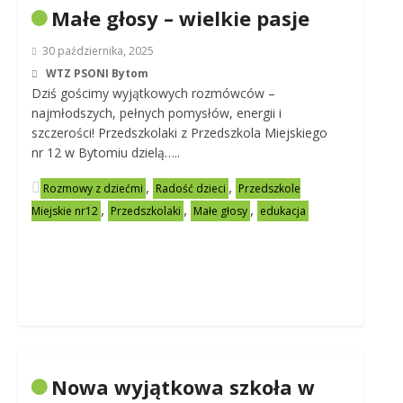
Małe głosy – wielkie pasje
30 października, 2025
WTZ PSONI Bytom
Dziś gościmy wyjątkowych rozmówców –
najmłodszych, pełnych pomysłów, energii i
szczerości! Przedszkolaki z Przedszkola Miejskiego
nr 12 w Bytomiu dzielą…..
,
,
Rozmowy z dziećmi
Radość dzieci
Przedszkole
,
,
,
Miejskie nr12
Przedszkolaki
Małe głosy
edukacja
Nowa wyjątkowa szkoła w