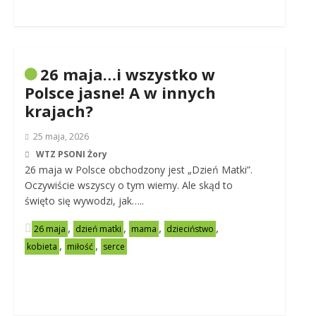
26 maja…i wszystko w
Polsce jasne! A w innych
krajach?
25 maja, 2026
WTZ PSONI Żory
26 maja w Polsce obchodzony jest „Dzień Matki”.
Oczywiście wszyscy o tym wiemy. Ale skąd to
święto się wywodzi, jak…..
,
,
,
,
26 maja
dzień matki
mama
dzieciństwo
,
,
kobieta
miłość
serce