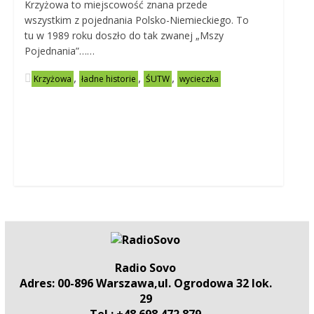
Krzyżowa to miejscowość znana przede
wszystkim z pojednania Polsko-Niemieckiego. To
tu w 1989 roku doszło do tak zwanej „Mszy
Pojednania”……
,
,
,
Krzyżowa
ładne historie
ŚUTW
wycieczka
Radio Sovo
Adres: 00-896 Warszawa,ul. Ogrodowa 32 lok.
29