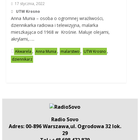
17 stycznia, 2022
UTW Krosno
Anna Munia – osoba o ogromnej wrażliwości,
dziennikarka radiowa i telewizyjna, malarka
mieszkająca od 1968 w Krośnie. Maluje olejami,
akrylami,…..
,
,
,
,
Akwarela
Anna Munia
malarstwo
UTW Krosno
dziennikarz
Radio Sovo
Adres: 00-896 Warszawa,ul. Ogrodowa 32 lok.
29