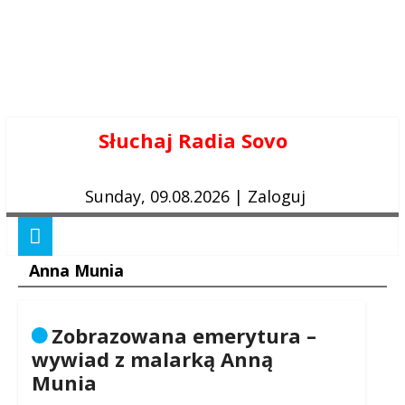
Skip
Słuchaj Radia Sovo
to
content
Sunday, 09.08.2026
|
Zaloguj
Anna Munia
Zobrazowana emerytura –
wywiad z malarką Anną
Munia