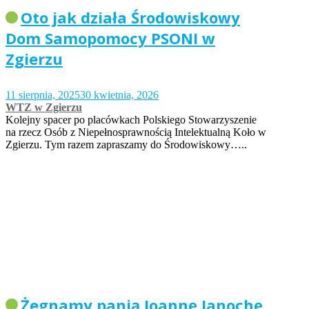
Oto jak działa Środowiskowy
Dom Samopomocy PSONI w
Zgierzu
11 sierpnia, 2025
30 kwietnia, 2026
WTZ w Zgierzu
Kolejny spacer po placówkach Polskiego Stowarzyszenie
na rzecz Osób z Niepełnosprawnością Intelektualną Koło w
Zgierzu. Tym razem zapraszamy do Środowiskowy…..
Żegnamy panią Joannę Janochę