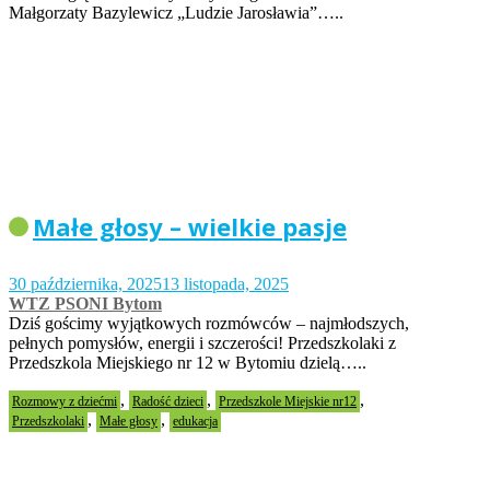
Małgorzaty Bazylewicz „Ludzie Jarosławia”…..
Małe głosy – wielkie pasje
30 października, 2025
13 listopada, 2025
WTZ PSONI Bytom
Dziś gościmy wyjątkowych rozmówców – najmłodszych,
pełnych pomysłów, energii i szczerości! Przedszkolaki z
Przedszkola Miejskiego nr 12 w Bytomiu dzielą…..
,
,
,
Rozmowy z dziećmi
Radość dzieci
Przedszkole Miejskie nr12
,
,
Przedszkolaki
Małe głosy
edukacja