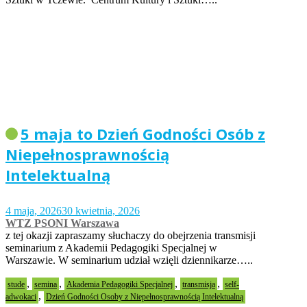
5 maja to Dzień Godności Osób z
Niepełnosprawnością
Intelektualną
4 maja, 2026
30 kwietnia, 2026
WTZ PSONI Warszawa
z tej okazji zapraszamy słuchaczy do obejrzenia transmisji
seminarium z Akademii Pedagogiki Specjalnej w
Warszawie. W seminarium udział wzięli dziennikarze…..
,
,
,
,
stude
semina
Akademia Pedagogiki Specjalnej
transmisja
self-
,
adwokaci
Dzień Godności Osoby z Niepełnosprawnością Intelektualną