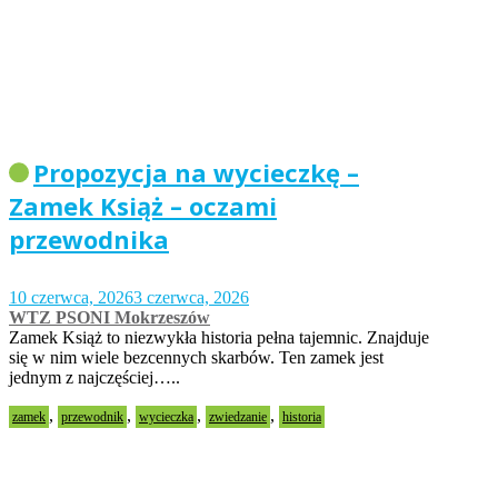
Propozycja na wycieczkę –
Zamek Książ – oczami
przewodnika
10 czerwca, 2026
3 czerwca, 2026
WTZ PSONI Mokrzeszów
Zamek Książ to niezwykła historia pełna tajemnic. Znajduje
się w nim wiele bezcennych skarbów. Ten zamek jest
jednym z najczęściej…..
,
,
,
,
zamek
przewodnik
wycieczka
zwiedzanie
historia