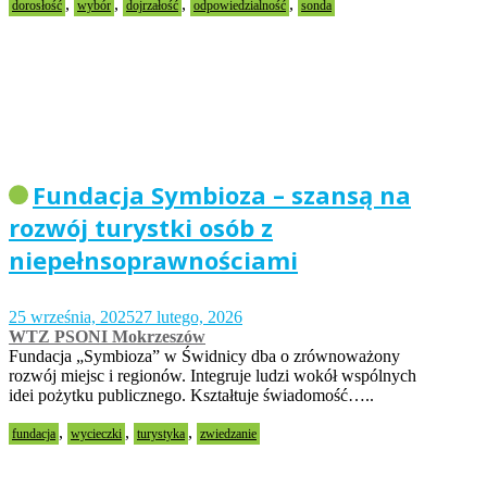
,
,
,
,
dorosłość
wybór
dojrzałość
odpowiedzialność
sonda
Fundacja Symbioza – szansą na
rozwój turystki osób z
niepełnsoprawnościami
25 września, 2025
27 lutego, 2026
WTZ PSONI Mokrzeszów
Fundacja „Symbioza” w Świdnicy dba o zrównoważony
rozwój miejsc i regionów. Integruje ludzi wokół wspólnych
idei pożytku publicznego. Kształtuje świadomość…..
,
,
,
fundacja
wycieczki
turystyka
zwiedzanie