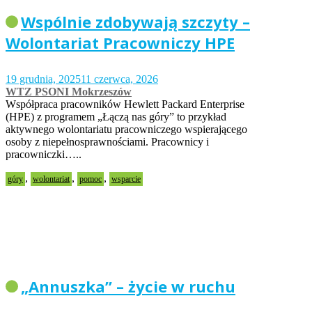
Wspólnie zdobywają szczyty –
Wolontariat Pracowniczy HPE
19 grudnia, 2025
11 czerwca, 2026
WTZ PSONI Mokrzeszów
Współpraca pracowników Hewlett Packard Enterprise
(HPE) z programem „Łączą nas góry” to przykład
aktywnego wolontariatu pracowniczego wspierającego
osoby z niepełnosprawnościami. Pracownicy i
pracowniczki…..
,
,
,
góry
wolontariat
pomoc
wsparcie
„Annuszka” – życie w ruchu