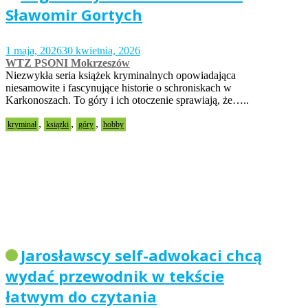
Sławomir Gortych
1 maja, 2026
30 kwietnia, 2026
WTZ PSONI Mokrzeszów
Niezwykła seria książek kryminalnych opowiadająca
niesamowite i fascynujące historie o schroniskach w
Karkonoszach. To góry i ich otoczenie sprawiają, że…..
,
,
,
kryminał
książki
góry
hobby
Jarosławscy self-adwokaci chcą
wydać przewodnik w tekście
łatwym do czytania