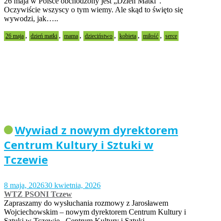
26 maja w Polsce obchodzony jest „Dzień Matki”.
Oczywiście wszyscy o tym wiemy. Ale skąd to święto się
wywodzi, jak…..
,
,
,
,
,
,
26 maja
dzień matki
mama
dzieciństwo
kobieta
miłość
serce
Wywiad z nowym dyrektorem
Centrum Kultury i Sztuki w
Tczewie
8 maja, 2026
30 kwietnia, 2026
WTZ PSONI Tczew
Zapraszamy do wysłuchania rozmowy z Jarosławem
Wojciechowskim – nowym dyrektorem Centrum Kultury i
Sztuki w Tczewie. Centrum Kultury i Sztuki…..