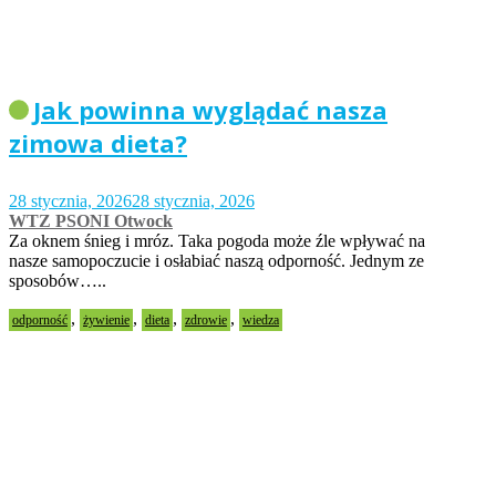
Jak powinna wyglądać nasza
zimowa dieta?
28 stycznia, 2026
28 stycznia, 2026
WTZ PSONI Otwock
Za oknem śnieg i mróz. Taka pogoda może źle wpływać na
nasze samopoczucie i osłabiać naszą odporność. Jednym ze
sposobów…..
,
,
,
,
odporność
żywienie
dieta
zdrowie
wiedza