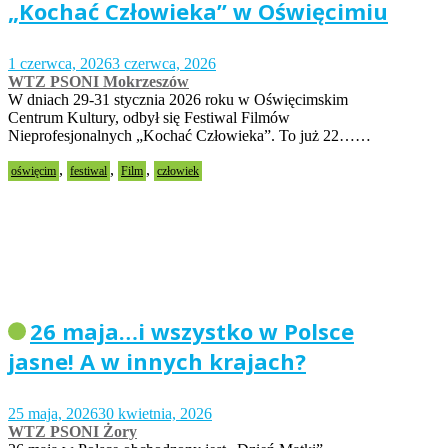
„Kochać Człowieka” w Oświęcimiu
1 czerwca, 2026
3 czerwca, 2026
WTZ PSONI Mokrzeszów
W dniach 29-31 stycznia 2026 roku w Oświęcimskim
Centrum Kultury, odbył się Festiwal Filmów
Nieprofesjonalnych „Kochać Człowieka”. To już 22……
,
,
,
oświęcim
festiwal
Film
człowiek
26 maja…i wszystko w Polsce
jasne! A w innych krajach?
25 maja, 2026
30 kwietnia, 2026
WTZ PSONI Żory