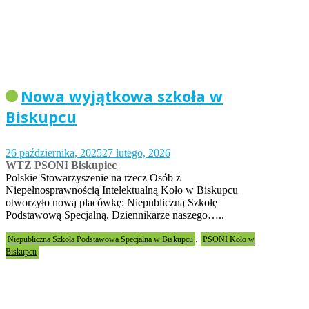
Nowa wyjątkowa szkoła w
Biskupcu
26 października, 2025
27 lutego, 2026
WTZ PSONI Biskupiec
Polskie Stowarzyszenie na rzecz Osób z
Niepełnosprawnością Intelektualną Koło w Biskupcu
otworzyło nową placówkę: Niepubliczną Szkołę
Podstawową Specjalną. Dziennikarze naszego…..
,
Niepubliczna Szkoła Podstawowa Specjalna w Biskupcu
PSONI Koło w
Biskupcu