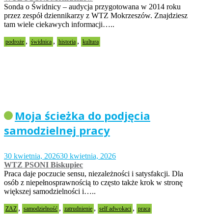
Sonda o Świdnicy – audycja przygotowana w 2014 roku
przez zespół dziennikarzy z WTZ Mokrzeszów. Znajdziesz
tam wiele ciekawych informacji…..
,
,
,
podroże
świdnica
historia
kultura
Moja ścieżka do podjęcia
samodzielnej pracy
30 kwietnia, 2026
30 kwietnia, 2026
WTZ PSONI Biskupiec
Praca daje poczucie sensu, niezależności i satysfakcji. Dla
osób z niepełnosprawnością to często także krok w stronę
większej samodzielności i…..
,
,
,
,
ZAZ
samodzielność
zatrudnienie
self adwokaci
praca