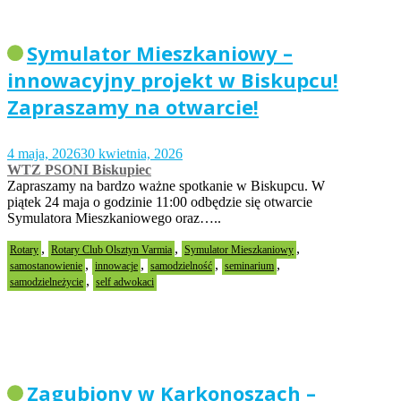
Symulator Mieszkaniowy –
innowacyjny projekt w Biskupcu!
Zapraszamy na otwarcie!
4 maja, 2026
30 kwietnia, 2026
WTZ PSONI Biskupiec
Zapraszamy na bardzo ważne spotkanie w Biskupcu. W
piątek 24 maja o godzinie 11:00 odbędzie się otwarcie
Symulatora Mieszkaniowego oraz…..
,
,
,
Rotary
Rotary Club Olsztyn Varmia
Symulator Mieszkaniowy
,
,
,
,
samostanowienie
innowacje
samodzielność
seminarium
,
samodzielneżycie
self adwokaci
Zagubiony w Karkonoszach –