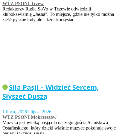
WTZ PSONI Tczew
Redaktorzy Radia SoVo w Tczewie odwiedzili
klubokawiarnię „Jasna”. To miejsce, gdzie nie tylko można
zjeść pyszne lody ale także skorzystać…..
Siła Pasji – Widzieć Sercem,
Słyszeć Duszą
1 lipca, 2026
1 lipca, 2026
WTZ PSONI Mokrzeszów
Muzyka jest wielką pasją dla naszego gościa Stanisława
Ostafińskiego, który dzięki właśnie muzyce pokonuje swoje
bariery i wznosi się na…..