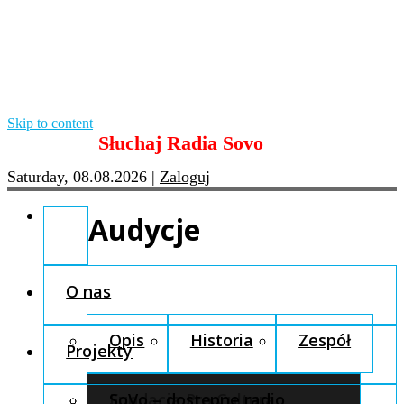
Skip to content
Słuchaj Radia Sovo
Saturday, 08.08.2026
|
Zaloguj
Audycje
O nas
Opis
Historia
Zespół
Projekty
Fundacja Pro Cultura
SoVo – dostępne radio