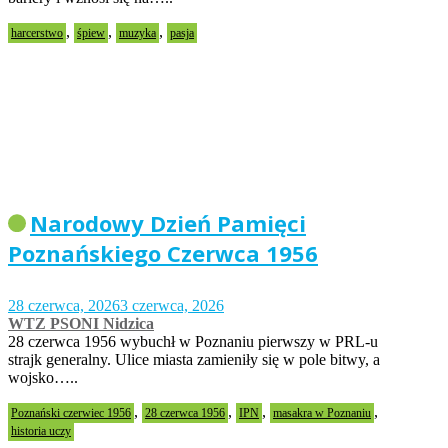
,
,
,
harcerstwo
śpiew
muzyka
pasja
Narodowy Dzień Pamięci
Poznańskiego Czerwca 1956
28 czerwca, 2026
3 czerwca, 2026
WTZ PSONI Nidzica
28 czerwca 1956 wybuchł w Poznaniu pierwszy w PRL-u
strajk generalny. Ulice miasta zamieniły się w pole bitwy, a
wojsko…..
,
,
,
,
Poznański czerwiec 1956
28 czerwca 1956
IPN
masakra w Poznaniu
historia uczy