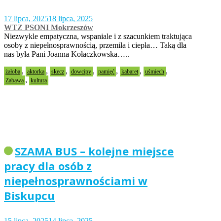
17 lipca, 2025
18 lipca, 2025
WTZ PSONI Mokrzeszów
Niezwykle empatyczna, wspaniale i z szacunkiem traktująca
osoby z niepełnosprawnością, przemiła i ciepła… Taką dla
nas była Pani Joanna Kołaczkowska…..
,
,
,
,
,
,
,
żałoba
aktorka
skecz
dowcipy
pamięć
kabaret
uśmiech
,
Zabawa
kultura
SZAMA BUS – kolejne miejsce
pracy dla osób z
niepełnosprawnościami w
Biskupcu
15 lipca, 2025
14 lipca, 2025