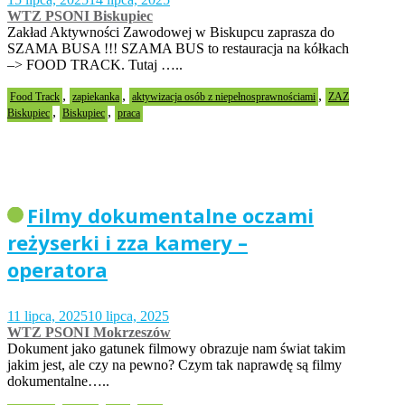
WTZ PSONI Biskupiec
Zakład Aktywności Zawodowej w Biskupcu zaprasza do
SZAMA BUSA !!! SZAMA BUS to restauracja na kółkach
–> FOOD TRACK. Tutaj …..
,
,
,
Food Track
zapiekanka
aktywizacja osób z niepełnosprawnościami
ZAZ
,
,
Biskupiec
Biskupiec
praca
Filmy dokumentalne oczami
reżyserki i zza kamery –
operatora
11 lipca, 2025
10 lipca, 2025
WTZ PSONI Mokrzeszów
Dokument jako gatunek filmowy obrazuje nam świat takim
jakim jest, ale czy na pewno? Czym tak naprawdę są filmy
dokumentalne…..