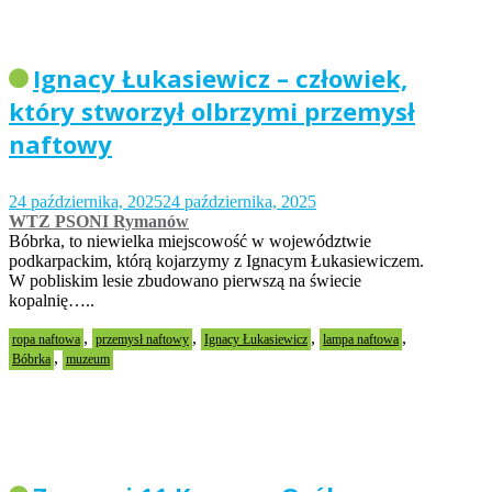
Ignacy Łukasiewicz – człowiek,
który stworzył olbrzymi przemysł
naftowy
24 października, 2025
24 października, 2025
WTZ PSONI Rymanów
Bóbrka, to niewielka miejscowość w województwie
podkarpackim, którą kojarzymy z Ignacym Łukasiewiczem.
W pobliskim lesie zbudowano pierwszą na świecie
kopalnię…..
,
,
,
,
ropa naftowa
przemysł naftowy
Ignacy Łukasiewicz
lampa naftowa
,
Bóbrka
muzeum