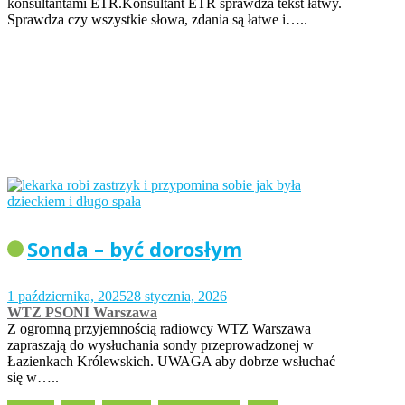
konsultantami ETR.Konsultant ETR sprawdza tekst łatwy.
Sprawdza czy wszystkie słowa, zdania są łatwe i…..
Sonda – być dorosłym
1 października, 2025
28 stycznia, 2026
WTZ PSONI Warszawa
Z ogromną przyjemnością radiowcy WTZ Warszawa
zapraszają do wysłuchania sondy przeprowadzonej w
Łazienkach Królewskich. UWAGA aby dobrze wsłuchać
się w…..