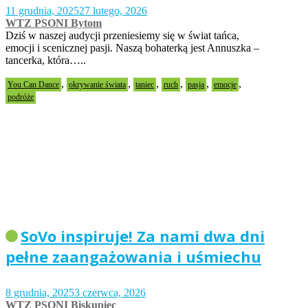
11 grudnia, 2025
27 lutego, 2026
WTZ PSONI Bytom
Dziś w naszej audycji przeniesiemy się w świat tańca,
emocji i scenicznej pasji. Naszą bohaterką jest Annuszka –
tancerka, która…..
,
,
,
,
,
,
You Can Dance
okrywanie świata
taniec
ruch
pasja
emocje
podróże
SoVo inspiruje! Za nami dwa dni
pełne zaangażowania i uśmiechu
8 grudnia, 2025
3 czerwca, 2026
WTZ PSONI Biskupiec