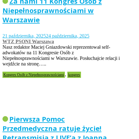
Za nami 11 Kongres Osób z
Niepełnosprawnościami w
Warszawie
21 października, 2025
24 października, 2025
WTZ PSONI Warszawa
Nasz redaktor Maciej Gniazdowski reprezentował self-
adwokatów na 11 Kongresie Osób z
Niepełnosprawnościami w Warszawie. Posłuchajcie relacji i
wejdźcie na stronę…..
,
Kongres Osób z Niepełnosprawnościami
kongres
Pierwsza Pomoc
Przedmedyczna ratuje życie!
Retransmisja z LIVE’a z Joanną