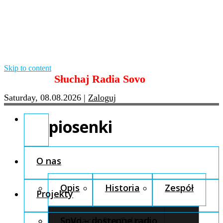
Skip to content
Słuchaj Radia Sovo
Saturday, 08.08.2026
|
Zaloguj
piosenki
O nas
Opis
Historia
Zespół
Projekty
Fundacja Pro Cultura
SoVo – dostępne radio