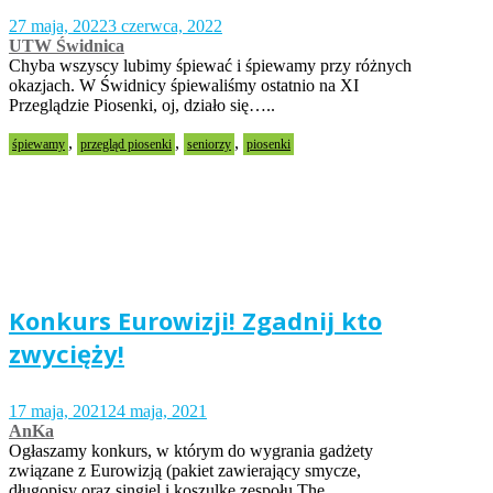
27 maja, 2022
3 czerwca, 2022
UTW Świdnica
Chyba wszyscy lubimy śpiewać i śpiewamy przy różnych
okazjach. W Świdnicy śpiewaliśmy ostatnio na XI
Przeglądzie Piosenki, oj, działo się…..
,
,
,
śpiewamy
przegląd piosenki
seniorzy
piosenki
Konkurs Eurowizji! Zgadnij kto
zwycięży!
17 maja, 2021
24 maja, 2021
AnKa
Ogłaszamy konkurs, w którym do wygrania gadżety
związane z Eurowizją (pakiet zawierający smycze,
długopisy oraz singiel i koszulkę zespołu The…..