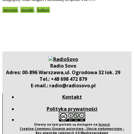
,
,
eurowizja
piosenki
konkurs
Radio Sovo
Adres: 00-896 Warszawa,ul. Ogrodowa 32 lok. 29
Tel.: +48 698 472 879
E-mail.: radio@radiosovo.pl
Kontakt
Polityka prywatności
Utwory na tym portalu są dostępne na
licencji
Creative Commons Uznanie autorstwa - Użycie niekomercyjne -
Bez utworów zależnych 4.0 Międzynarodowe