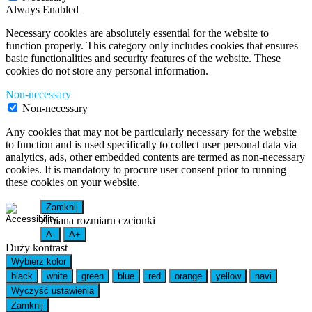
Always Enabled
Necessary cookies are absolutely essential for the website to
function properly. This category only includes cookies that ensures
basic functionalities and security features of the website. These
cookies do not store any personal information.
Non-necessary
Non-necessary
Any cookies that may not be particularly necessary for the website
to function and is used specifically to collect user personal data via
analytics, ads, other embedded contents are termed as non-necessary
cookies. It is mandatory to procure user consent prior to running
these cookies on your website.
Zamknij
Zmiana rozmiaru czcionki
A-
A+
Duży kontrast
Wybierz kolor
black
white
green
blue
red
orange
yellow
navi
Wyczyść ustawienia
Zamknij