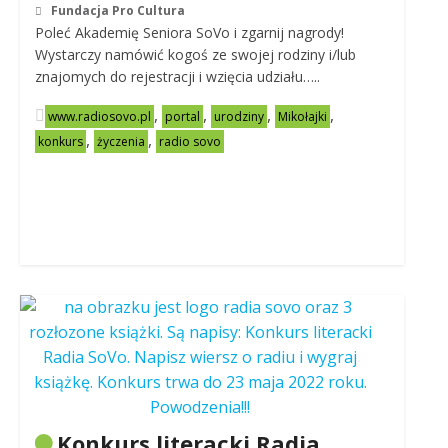
Fundacja Pro Cultura
Poleć Akademię Seniora SoVo i zgarnij nagrody!
Wystarczy namówić kogoś ze swojej rodziny i/lub
znajomych do rejestracji i wzięcia udziału…..
,
,
,
,
www.radiosovo.pl
portal
urodziny
Mikołajki
,
,
konkurs
życzenia
radio sovo
Konkurs literacki Radia