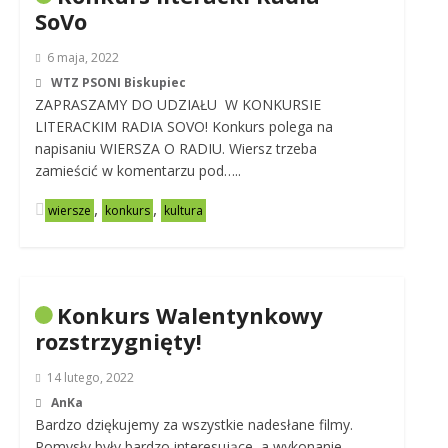
SoVo
6 maja, 2022
WTZ PSONI Biskupiec
ZAPRASZAMY DO UDZIAŁU W KONKURSIE
LITERACKIM RADIA SOVO! Konkurs polega na
napisaniu WIERSZA O RADIU. Wiersz trzeba
zamieścić w komentarzu pod…..
,
,
wiersze
konkurs
kultura
Konkurs Walentynkowy
rozstrzygnięty!
14 lutego, 2022
AnKa
Bardzo dziękujemy za wszystkie nadesłane filmy.
Pomysły były bardzo interesujące, a wykonanie