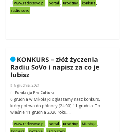
,
,
,
,
www.radiosovo.pl
portal
urodziny
konkurs
radio sovo
KONKURS – złóż życzenia
Radiu SoVo i napisz za co je
lubisz
6 grudnia, 2021
Fundacja Pro Cultura
6 grudnia w Mikołajki ogłaszamy nasz konkurs,
który potrwa do północy (24:00) 11 grudnia. To
właśnie 11 grudnia 2020 roku…..
,
,
,
,
www.radiosovo.pl
portal
urodziny
Mikołajki
,
,
konkurs
życzenia
radio sovo