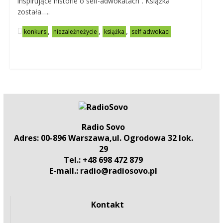
inspirujące historie o self-adwokatach”. Książka
została…..
,
,
,
konkurs
niezależneżycie
książka
self adwokaci
Radio Sovo
Adres: 00-896 Warszawa,ul. Ogrodowa 32 lok.
29
Tel.: +48 698 472 879
E-mail.: radio@radiosovo.pl
Kontakt