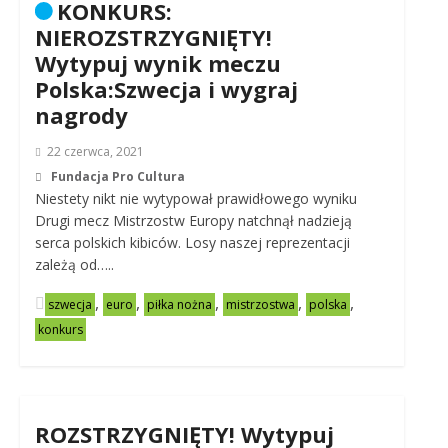
KONKURS:
NIEROZSTRZYGNIĘTY!
Wytypuj wynik meczu
Polska:Szwecja i wygraj
nagrody
22 czerwca, 2021
Fundacja Pro Cultura
Niestety nikt nie wytypował prawidłowego wyniku
Drugi mecz Mistrzostw Europy natchnął nadzieją
serca polskich kibiców. Losy naszej reprezentacji
zależą od…..
,
,
,
,
,
szwecja
euro
piłka nożna
mistrzostwa
polska
konkurs
ROZSTRZYGNIĘTY! Wytypuj