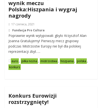
wynik meczu
Polska:Hiszpania i wygraj
nagrody
17 czerwca, 2021
Fundacja Pro Cultura
Poprawnie wynik wytypowali: gbylo Krzysztof Alan
Joanna Gratulujemy! Pierwszy mecz grupowy
podczas Mistrzostw Europy nie był dla polskiej
reprezentacji zbyt…..
,
,
,
,
,
euro
piłka nożna
mistrzostwa
hiszpania
polska
konkurs
Konkurs Eurowizji
rozstrzygnięty!