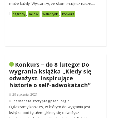
może każdy! Wystarczy, że skomentujesz nasze…..
,
,
,
nagrody
miłość
Walentynki
konkurs
Konkurs – do 8 lutego! Do
wygrania książka „Kiedy się
odważysz. Inspirujące
historie o self-adwokatach”
29 stycznia, 2021
bernadeta.szczypta@psoni.org.pl
Ogłaszamy konkurs, w którym do wygrania jest
książka pod tytułem „Kiedy się odważysz –