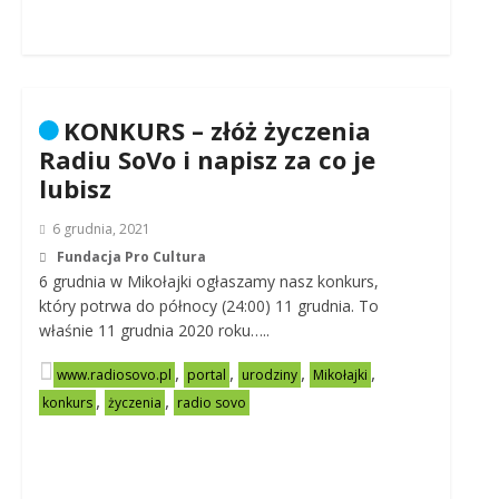
KONKURS – złóż życzenia
Radiu SoVo i napisz za co je
lubisz
6 grudnia, 2021
Fundacja Pro Cultura
6 grudnia w Mikołajki ogłaszamy nasz konkurs,
który potrwa do północy (24:00) 11 grudnia. To
właśnie 11 grudnia 2020 roku…..
,
,
,
,
www.radiosovo.pl
portal
urodziny
Mikołajki
,
,
konkurs
życzenia
radio sovo