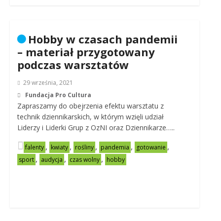
Hobby w czasach pandemii
– materiał przygotowany
podczas warsztatów
29 września, 2021
Fundacja Pro Cultura
Zapraszamy do obejrzenia efektu warsztatu z
technik dziennikarskich, w którym wzięli udział
Liderzy i Liderki Grup z OzNI oraz Dziennikarze…..
,
,
,
,
,
falenty
kwiaty
rośliny
pandemia
gotowanie
,
,
,
sport
audycja
czas wolny
hobby