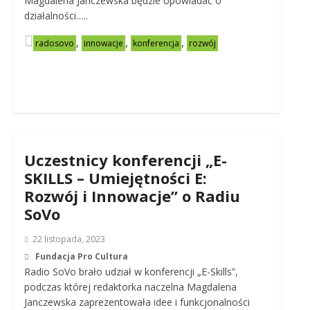
Magdalena Janczewska będzie opowiadać o
działalności…..
,
,
,
radosovo
innowacje
konferencja
rozwój
Uczestnicy konferencji „E-
SKILLS – Umiejętności E:
Rozwój i Innowacje” o Radiu
SoVo
22 listopada, 2023
Fundacja Pro Cultura
Radio SoVo brało udział w konferencji „E-Skills”,
podczas której redaktorka naczelna Magdalena
Janczewska zaprezentowała idee i funkcjonalności