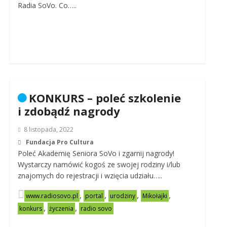
Radia SoVo. Co…..
KONKURS – poleć szkolenie
i zdobądź nagrody
8 listopada, 2022
Fundacja Pro Cultura
Poleć Akademię Seniora SoVo i zgarnij nagrody!
Wystarczy namówić kogoś ze swojej rodziny i/lub
znajomych do rejestracji i wzięcia udziału…..
,
,
,
,
www.radiosovo.pl
portal
urodziny
Mikołajki
,
,
konkurs
życzenia
radio sovo