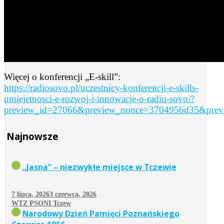
Więcej o konferencji „E-skill”:
https://radiosovo.pl/uczestnicy-konferencji-e-skills-
umiejetnosci-e-rozwoj-i-innowacje-o-radiu-sovo/?
preview_id=27066&preview_nonce=3704956d35&previ
Najnowsze
„Jasna” – niezwykłe miejsce w Tczewie
7 lipca, 2026
3 czerwca, 2026
WTZ PSONI Tczew
Narodowy Dzień Pamięci Poznańskiego