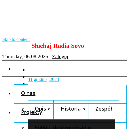
Skip to content
Słuchaj Radia Sovo
Thursday, 06.08.2026
|
Zaloguj
11 grudnia, 2023
O nas
Opis
Historia
Zespół
Projekty
Fundacja Pro Cultura
SoVo – dostępne radio