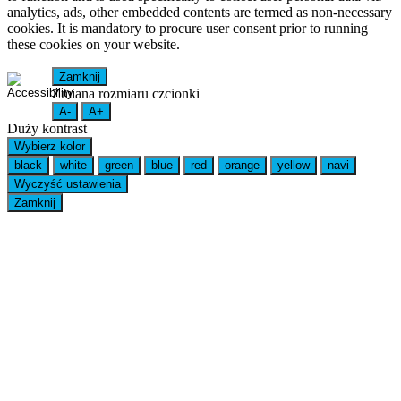
analytics, ads, other embedded contents are termed as non-necessary
cookies. It is mandatory to procure user consent prior to running
these cookies on your website.
Zamknij
Zmiana rozmiaru czcionki
A-
A+
Duży kontrast
Wybierz kolor
black
white
green
blue
red
orange
yellow
navi
Wyczyść ustawienia
Zamknij