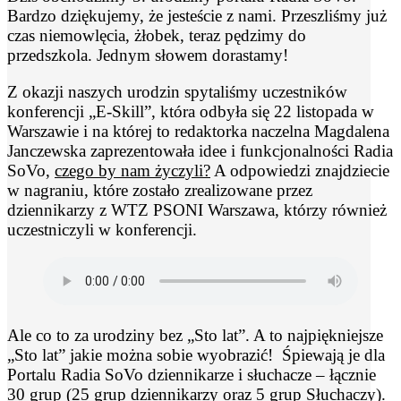
Bardzo dziękujemy, że jesteście z nami. Przeszliśmy już
czas niemowlęcia, żłobek, teraz pędzimy do
przedszkola. Jednym słowem dorastamy!
Z okazji naszych urodzin spytaliśmy uczestników
konferencji „E-Skill”, która odbyła się 22 listopada w
Warszawie i na której to redaktorka naczelna Magdalena
Janczewska zaprezentowała idee i funkcjonalności Radia
SoVo,
czego by nam życzyli?
A odpowiedzi znajdziecie
w nagraniu, które zostało zrealizowane przez
dziennikarzy z WTZ PSONI Warszawa, którzy również
uczestniczyli w konferencji.
Ale co to za urodziny bez „Sto lat”. A to najpiękniejsze
„Sto lat” jakie można sobie wyobrazić! Śpiewają je dla
Portalu Radia SoVo dziennikarze i słuchacze – łącznie
30 grup (25 grup dziennikarzy oraz 5 grup Słuchaczy).