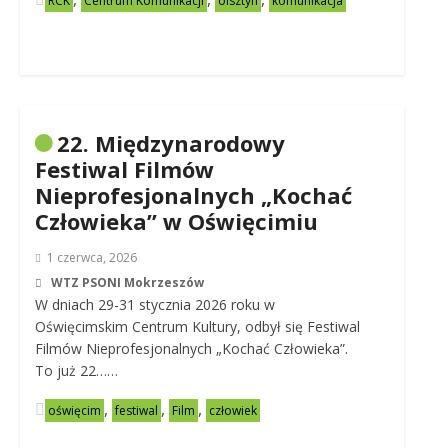
RCK
Centrum Komunikacji
olsztyn
komunikacja
22. Międzynarodowy
Festiwal Filmów
Nieprofesjonalnych „Kochać
Człowieka” w Oświęcimiu
1 czerwca, 2026
WTZ PSONI Mokrzeszów
W dniach 29-31 stycznia 2026 roku w
Oświęcimskim Centrum Kultury, odbył się Festiwal
Filmów Nieprofesjonalnych „Kochać Człowieka”.
To już 22……
,
,
,
oświęcim
festiwal
Film
człowiek