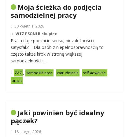
Moja ścieżka do podjęcia
samodzielnej pracy
30 kwietnia, 2026
WTZ PSONI Biskupiec
Praca daje poczucie sensu, niezależności i
satysfakcji. Dla osób z niepełnosprawnością to
często także krok w stronę większej
samodzielności i…..
,
,
,
,
ZAZ
samodzielność
zatrudnienie
self adwokaci
praca
Jaki powinien być idealny
pączek?
18 lutego, 2026