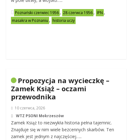
w pole bitwy, a wojsko…..
,
,
,
Poznański czerwiec 1956
28 czerwca 1956
IPN
,
masakra w Poznaniu
historia uczy
Propozycja na wycieczkę –
Zamek Książ – oczami
przewodnika
10 czerwca, 2026
WTZ PSONI Mokrzeszów
Zamek Książ to niezwykła historia pełna tajemnic.
Znajduje się w nim wiele bezcennych skarbów. Ten
zamek jest jednym z najczęściej…..