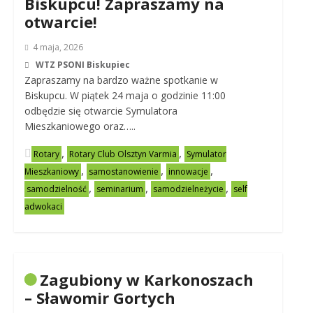
Biskupcu! Zapraszamy na
otwarcie!
4 maja, 2026
WTZ PSONI Biskupiec
Zapraszamy na bardzo ważne spotkanie w
Biskupcu. W piątek 24 maja o godzinie 11:00
odbędzie się otwarcie Symulatora
Mieszkaniowego oraz…..
,
,
Rotary
Rotary Club Olsztyn Varmia
Symulator
,
,
,
Mieszkaniowy
samostanowienie
innowacje
,
,
,
samodzielność
seminarium
samodzielneżycie
self
adwokaci
Zagubiony w Karkonoszach
– Sławomir Gortych