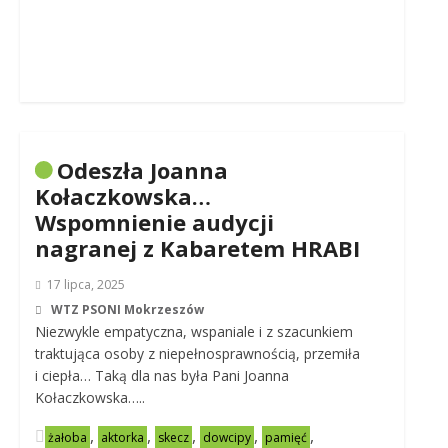
Odeszła Joanna
Kołaczkowska…
Wspomnienie audycji
nagranej z Kabaretem HRABI
17 lipca, 2025
WTZ PSONI Mokrzeszów
Niezwykle empatyczna, wspaniale i z szacunkiem
traktująca osoby z niepełnosprawnością, przemiła
i ciepła… Taką dla nas była Pani Joanna
Kołaczkowska…..
,
,
,
,
,
żałoba
aktorka
skecz
dowcipy
pamięć