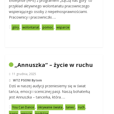
Enterprise (HPE) z programem „Łączą nas góry” to
przykład aktywnego wolontariatu pracowniczego
wspierającego osoby z niepełnosprawnościami.
Pracownicy i pracowniczki…..
,
,
,
góry
wolontariat
pomoc
wsparcie
„Annuszka” – życie w ruchu
11 grudnia, 2025
WTZ PSONI Bytom
Dziś w naszej audycji przeniesiemy się w świat
tańca, emocji i scenicznej pasji. Naszą bohaterką
jest Annuszka – tancerka, która…..
,
,
,
,
You Can Dance
okrywanie świata
taniec
ruch
,
,
pasja
emocje
podróże