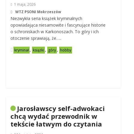
1 maja, 2026
WTZ PSONI Mokrzeszów
Niezwykła seria książek kryminalnych
opowiadająca niesamowite i fascynujące historie
o schroniskach w Karkonoszach. To góry i ich
otoczenie sprawiają, że…..
,
,
,
kryminał
książki
góry
hobby
Jarosławscy self-adwokaci
chcą wydać przewodnik w
tekście łatwym do czytania