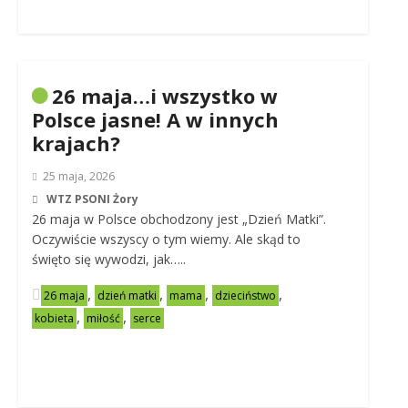
26 maja…i wszystko w
Polsce jasne! A w innych
krajach?
25 maja, 2026
WTZ PSONI Żory
26 maja w Polsce obchodzony jest „Dzień Matki”.
Oczywiście wszyscy o tym wiemy. Ale skąd to
święto się wywodzi, jak…..
,
,
,
,
26 maja
dzień matki
mama
dzieciństwo
,
,
kobieta
miłość
serce