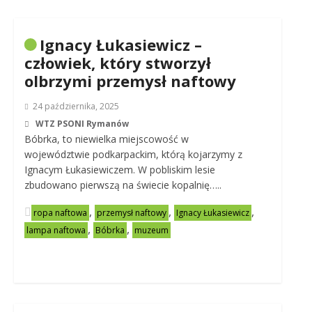
Ignacy Łukasiewicz –
człowiek, który stworzył
olbrzymi przemysł naftowy
24 października, 2025
WTZ PSONI Rymanów
Bóbrka, to niewielka miejscowość w
województwie podkarpackim, którą kojarzymy z
Ignacym Łukasiewiczem. W pobliskim lesie
zbudowano pierwszą na świecie kopalnię…..
,
,
,
ropa naftowa
przemysł naftowy
Ignacy Łukasiewicz
,
,
lampa naftowa
Bóbrka
muzeum