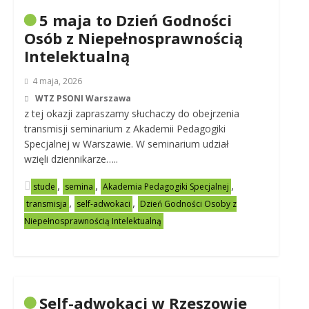
5 maja to Dzień Godności
Osób z Niepełnosprawnością
Intelektualną
4 maja, 2026
WTZ PSONI Warszawa
z tej okazji zapraszamy słuchaczy do obejrzenia
transmisji seminarium z Akademii Pedagogiki
Specjalnej w Warszawie. W seminarium udział
wzięli dziennikarze…..
,
,
,
stude
semina
Akademia Pedagogiki Specjalnej
,
,
transmisja
self-adwokaci
Dzień Godności Osoby z
Niepełnosprawnością Intelektualną
Self-adwokaci w Rzeszowie