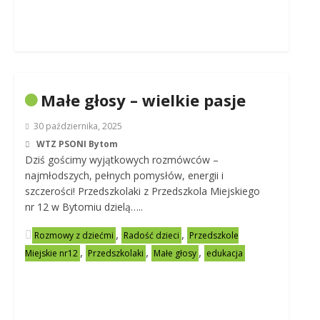
Małe głosy – wielkie pasje
30 października, 2025
WTZ PSONI Bytom
Dziś gościmy wyjątkowych rozmówców –
najmłodszych, pełnych pomysłów, energii i
szczerości! Przedszkolaki z Przedszkola Miejskiego
nr 12 w Bytomiu dzielą…..
,
,
Rozmowy z dziećmi
Radość dzieci
Przedszkole
,
,
,
Miejskie nr12
Przedszkolaki
Małe głosy
edukacja