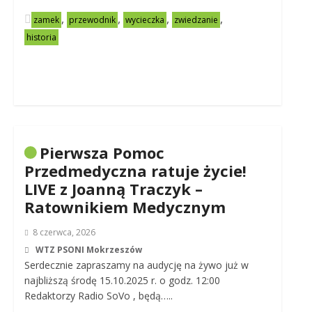
,
,
,
,
zamek
przewodnik
wycieczka
zwiedzanie
historia
Pierwsza Pomoc
Przedmedyczna ratuje życie!
LIVE z Joanną Traczyk –
Ratownikiem Medycznym
8 czerwca, 2026
WTZ PSONI Mokrzeszów
Serdecznie zapraszamy na audycję na żywo już w
najbliższą środę 15.10.2025 r. o godz. 12:00
Redaktorzy Radio SoVo , będą…..