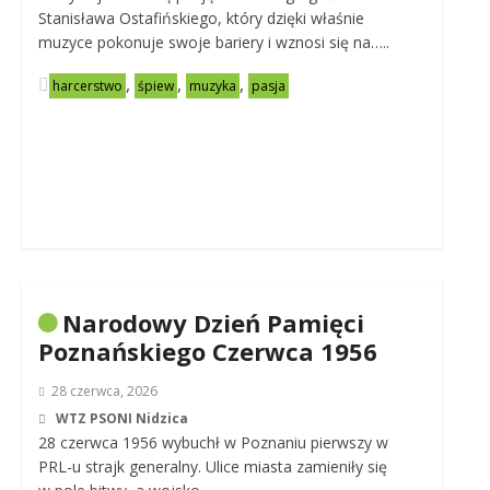
Stanisława Ostafińskiego, który dzięki właśnie
muzyce pokonuje swoje bariery i wznosi się na…..
,
,
,
harcerstwo
śpiew
muzyka
pasja
Narodowy Dzień Pamięci
Poznańskiego Czerwca 1956
28 czerwca, 2026
WTZ PSONI Nidzica
28 czerwca 1956 wybuchł w Poznaniu pierwszy w
PRL-u strajk generalny. Ulice miasta zamieniły się