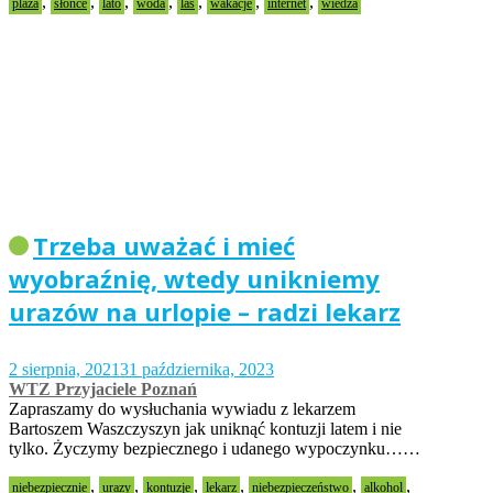
,
,
,
,
,
,
,
plaża
słońce
lato
woda
las
wakacje
internet
wiedza
Trzeba uważać i mieć
wyobraźnię, wtedy unikniemy
urazów na urlopie – radzi lekarz
2 sierpnia, 2021
31 października, 2023
WTZ Przyjaciele Poznań
Zapraszamy do wysłuchania wywiadu z lekarzem
Bartoszem Waszczyszyn jak uniknąć kontuzji latem i nie
tylko. Życzymy bezpiecznego i udanego wypoczynku……
,
,
,
,
,
,
niebezpiecznie
urazy
kontuzje
lekarz
niebezpieczeństwo
alkohol