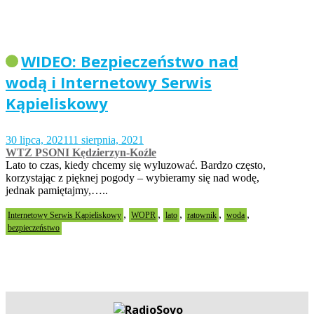
WIDEO: Bezpieczeństwo nad
wodą i Internetowy Serwis
Kąpieliskowy
30 lipca, 2021
11 sierpnia, 2021
WTZ PSONI Kędzierzyn-Koźle
Lato to czas, kiedy chcemy się wyluzować. Bardzo często,
korzystając z pięknej pogody – wybieramy się nad wodę,
jednak pamiętajmy,…..
,
,
,
,
,
Internetowy Serwis Kąpieliskowy
WOPR
lato
ratownik
woda
bezpieczeństwo