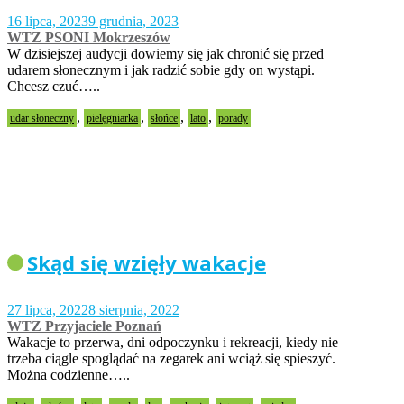
16 lipca, 2023
9 grudnia, 2023
WTZ PSONI Mokrzeszów
W dzisiejszej audycji dowiemy się jak chronić się przed
udarem słonecznym i jak radzić sobie gdy on wystąpi.
Chcesz czuć…..
,
,
,
,
udar słoneczny
pielęgniarka
słońce
lato
porady
Skąd się wzięły wakacje
27 lipca, 2022
8 sierpnia, 2022
WTZ Przyjaciele Poznań
Wakacje to przerwa, dni odpoczynku i rekreacji, kiedy nie
trzeba ciągle spoglądać na zegarek ani wciąż się spieszyć.
Można codzienne…..