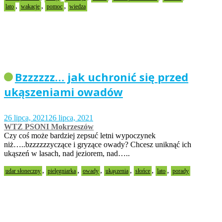
,
,
,
lato
wakacje
pomoc
wiedza
Bzzzzzz… jak uchronić się przed
ukąszeniami owadów
26 lipca, 2021
26 lipca, 2021
WTZ PSONI Mokrzeszów
Czy coś może bardziej zepsuć letni wypoczynek
niż…..bzzzzzzyczące i gryzące owady? Chcesz uniknąć ich
ukąszeń w lasach, nad jeziorem, nad…..
,
,
,
,
,
,
udar słoneczny
pielęgniarka
owady
ukąszenia
słońce
lato
porady