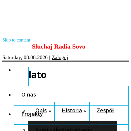
Skip to content
Słuchaj Radia Sovo
Saturday, 08.08.2026
|
Zaloguj
lato
O nas
Opis
Historia
Zespół
Projekty
Fundacja Pro Cultura
SoVo – dostępne radio